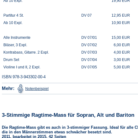
Ab 10 Expl.
19,90 EUR
Partitur 4 St.
DV 07
12,95 EUR
Ab 10 Expl.
10,90 EUR
Alle Instrumente
DV 07/01
15,00 EUR
Bläser, 3 Expl.
DV 07/02
6,00 EUR
Kontrabass, Gitarre. 2 Expl.
DV 07/03
4,00 EUR
Drum Set
DV 07/04
3,00 EUR
Violine I und II, 2 Expl.
DV 07/05
5,00 EUR
ISBN 978-3-943302-00-4
(Öffnet
Mehr:
Notenbeispiel
in
einem
neuen
Tab)
3-Stimmige Ragtime-Mass für Sopran, Alt und Bariton
Die Ragtime-Mass gibt es auch in 3-stimmiger Fassung. Ideal für alle C
die in den Männerstimmen etwas schwächer besetzt sind.
2011, bearbeitet in 2015, 42 Seiten