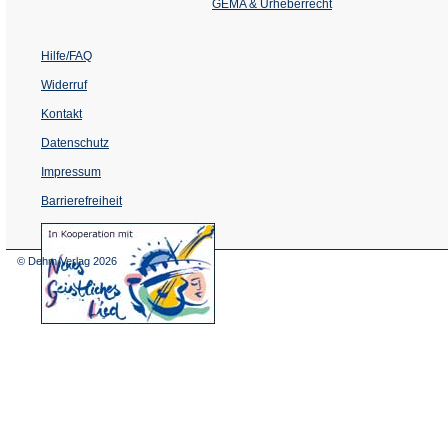
Tab)
GEMA & Urheberrecht
Hilfe/FAQ
Widerruf
Kontakt
Datenschutz
Impressum
Barrierefreiheit
(Öffnet
in
einem
© Dehm Verlag
2026
neuen
Tab)