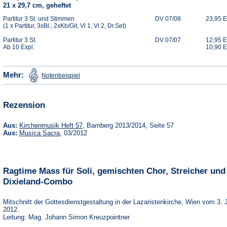
21 x 29,7 cm, geheftet
Partitur 3 St. und Stimmen
DV 07/08
23,95 
(1 x Partitur, 3xBl., 2xKb/Git, Vl 1, Vl 2, Dr.Set)
Partitur 3 St.
DV 07/07
12,95 
Ab 10 Expl.
10,90 
(Öffnet
Mehr:
Notenbeispiel
in
einem
neuen
Tab)
Rezension
(Öffnet
Aus:
Kirchenmusik Heft 57
, Bamberg 2013/2014, Seite 57
in
(Öffnet
Aus:
Musica Sacra
, 03/2012
einem
in
neuen
einem
Tab)
neuen
Tab)
Ragtime Mass für Soli, gemischten Chor, Streicher und
Dixieland-Combo
Mitschnitt der Gottesdienstgestaltung in der Lazaristenkirche, Wien vom 3. 
2012.
Leitung: Mag. Johann Simon Kreuzpointner