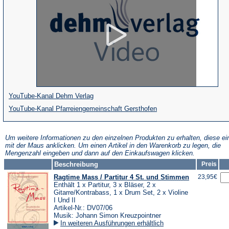
(Öffnet
YouTube-Kanal Dehm Verlag
in
(Öffnet
YouTube-Kanal Pfarreiengemeinschaft Gersthofen
einem
in
neuen
einem
Um weitere Informationen zu den einzelnen Produkten zu erhalten, diese ei
mit der Maus anklicken. Um einen Artikel in den Warenkorb zu legen, die
Tab)
neuen
Mengenzahl eingeben und dann auf den Einkaufswagen klicken.
Tab)
Beschreibung
Preis
Ragtime Mass / Partitur 4 St. und Stimmen
23,95€
Enthält 1 x Partitur, 3 x Bläser, 2 x
Gitarre/Kontrabass, 1 x Drum Set, 2 x Violine
I Und II
Artikel-Nr.: DV07/06
Musik: Johann Simon Kreuzpointner
In weiteren Ausführungen erhältlich