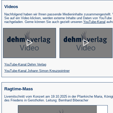
Videos
Nachfolgend haben wir Ihnen passende Medieninhalte zusammengestellt.
Sie auf ein Video klicken, werden externe Inhalte und Daten von YouTube
(Öffne
nachgeladen. Gerne können Sie auch gezielt unseren
YouTube-Kanal
aufr
in
eine
neue
Tab)
(Öffnet
YouTube-Kanal Dehm Verlag
in
(Öffnet
YouTube-Kanal Johann Simon Kreuzpointner
einem
in
neuen
einem
Ragtime-Mass
Tab)
neuen
Tab)
Livemitschnitt vom Konzert am 19.10.2025 in der Pfarrkirche Maria, König
des Friedens in Gersthofen. Leitung: Bernhard Biberacher