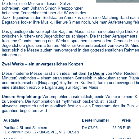
Die Idee, eine Messe in diesem Stil zu
schreiben, kam Johann Simon Kreuzpointner
bei einem Fernsehbericht über die Wurzeln des
Jazz. Irgendwo in den Südstaaten Amerikas spielt eine Marching Band nac
Begräbnis locker ihre Musik. Hier weiß man noch, wie man Auferstehung feie
Das grundlegende Konzept der Ragtime Mass ist es, eine lebendige Brücke
zwischen Kirchen- und Jugendchor zu schlagen. Die frischen Arrangements 
fröhliche Grundstimmung des Werkes sprechen insbesondere Gemeinde- un
Jugendchöre gleichermaßen an. Mit einer Gesamtspielzeit von etwa 16 Min
lässt sich die Messe zudem hervorragend in den gottesdienstlichen Rahmen
integrieren.
Zwei Werke – ein unvergessliches Konzert
Diese moderne Messe lässt sich ideal mit dem
Te Deum
von Peter Reulein 
Minuten) verbinden – einem strahlenden Gotteslob in afrokubanischen (Haba
und mexikanischen (Huapango) Rhythmen. Kraftvoll, farbig und bewegend bi
eine stilistisch reizvolle Ergänzung zur Ragtime Mass.
Unsere Empfehlung:
Wir empfehlen ausdrücklich, beide Werke in einem K
zu vereinen. Die Kombination ist rhythmisch packend, stilistisch
abwechslungsreich und musikalisch festlich – ein Programm, das Ihr Publi
garantiert begeistern wird.
Ausgabe
Bestellnummer
Preis
Partitur 4 St. und Stimmen
DV 07/06
23,95 EUR
(1 x Partitur, 3xBl., 2xKb/Git, Vl 1, Vl 2, Dr.Set)