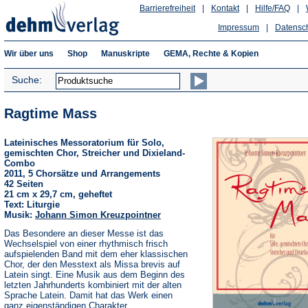
Barrierefreiheit
|
Kontakt
|
Hilfe/FAQ
|
Impressum
|
Datensc
Wir über uns
Shop
Manuskripte
GEMA, Rechte & Kopien
Suche:
Ragtime Mass
Lateinisches Messoratorium für Solo,
gemischten Chor, Streicher und Dixieland-
Combo
2011, 5 Chorsätze und Arrangements
42 Seiten
21 cm x 29,7 cm, geheftet
Text: Liturgie
Musik:
Johann Simon Kreuzpointner
Das Besondere an dieser Messe ist das
Wechselspiel von einer rhythmisch frisch
aufspielenden Band mit dem eher klassischen
Chor, der den Messtext als Missa brevis auf
Latein singt. Eine Musik aus dem Beginn des
letzten Jahrhunderts kombiniert mit der alten
Sprache Latein. Damit hat das Werk einen
ganz eigenständigen Charakter.