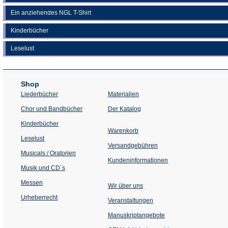
Ein anziehendes NGL T-Shirt
Kinderbücher
Leselust
Shop
Liederbücher
Materialien
(Öffnet
Chor und Bandbücher
Der Katalog
in
einem
Kinderbücher
neuen
Warenkorb
Tab)
Leselust
Versandgebühren
Musicals / Oratorien
Kundeninformationen
Musik und CD´s
Messen
Wir über uns
Urheberrecht
(Öffnet
Veranstaltungen
in
einem
Manuskriptangebote
neuen