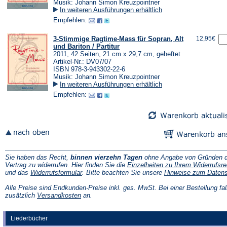
Musik: Johann Simon Kreuzpointner
In weiteren Ausführungen erhältlich
Empfehlen:
3-Stimmige Ragtime-Mass für Sopran, Alt
12,95€
und Bariton / Partitur
2011, 42 Seiten, 21 cm x 29,7 cm, geheftet
Artikel-Nr.: DV07/07
ISBN 978-3-943302-22-6
Musik: Johann Simon Kreuzpointner
In weiteren Ausführungen erhältlich
Empfehlen:
Sie haben das Recht,
binnen vierzehn Tagen
ohne Angabe von Gründen d
Vertrag zu widerrufen. Hier finden Sie die
Einzelheiten zu Ihrem Widerrufsre
(Öffnet
und das
Widerrufsformular
. Bitte beachten Sie unsere
Hinweise zum Daten
in
einem
Alle Preise sind Endkunden-Preise inkl. ges. MwSt. Bei einer Bestellung fal
neuen
(Öffnet
zusätzlich
Versandkosten
an.
Tab)
in
einem
neuen
Liederbücher
Tab)