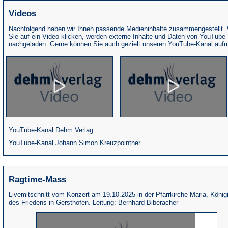
Videos
Nachfolgend haben wir Ihnen passende Medieninhalte zusammengestellt.
Sie auf ein Video klicken, werden externe Inhalte und Daten von YouTube
(Öffne
nachgeladen. Gerne können Sie auch gezielt unseren
YouTube-Kanal
aufr
in
eine
neue
Tab)
(Öffnet
YouTube-Kanal Dehm Verlag
in
(Öffnet
YouTube-Kanal Johann Simon Kreuzpointner
einem
in
neuen
einem
Ragtime-Mass
Tab)
neuen
Tab)
Livemitschnitt vom Konzert am 19.10.2025 in der Pfarrkirche Maria, König
des Friedens in Gersthofen. Leitung: Bernhard Biberacher