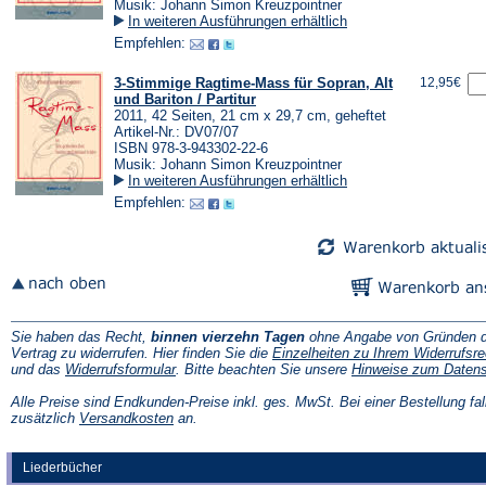
Musik: Johann Simon Kreuzpointner
In weiteren Ausführungen erhältlich
Empfehlen:
3-Stimmige Ragtime-Mass für Sopran, Alt
12,95€
und Bariton / Partitur
2011, 42 Seiten, 21 cm x 29,7 cm, geheftet
Artikel-Nr.: DV07/07
ISBN 978-3-943302-22-6
Musik: Johann Simon Kreuzpointner
In weiteren Ausführungen erhältlich
Empfehlen:
Sie haben das Recht,
binnen vierzehn Tagen
ohne Angabe von Gründen d
Vertrag zu widerrufen. Hier finden Sie die
Einzelheiten zu Ihrem Widerrufsre
(Öffnet
und das
Widerrufsformular
. Bitte beachten Sie unsere
Hinweise zum Daten
in
einem
Alle Preise sind Endkunden-Preise inkl. ges. MwSt. Bei einer Bestellung fal
neuen
(Öffnet
zusätzlich
Versandkosten
an.
Tab)
in
einem
neuen
Liederbücher
Tab)