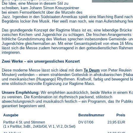
Die Idee, eine Messe in diesem Stil zu
schreiben, kam Johann Simon Kreuzpointner
bei einem Fernsehbericht über die Wurzeln des
Jazz. Irgendwo in den Südstaaten Amerikas spielt eine Marching Band nac
Begräbnis locker ihre Musik. Hier weiß man noch, wie man Auferstehung feie
Das grundlegende Konzept der Ragtime Mass ist es, eine lebendige Brücke
zwischen Kirchen- und Jugendchor zu schlagen. Die frischen Arrangements 
fröhliche Grundstimmung des Werkes sprechen insbesondere Gemeinde- un
Jugendchöre gleichermaßen an. Mit einer Gesamtspielzeit von etwa 16 Min
lässt sich die Messe zudem hervorragend in den gottesdienstlichen Rahmen
integrieren.
Zwei Werke – ein unvergessliches Konzert
Diese moderne Messe lässt sich ideal mit dem
Te Deum
von Peter Reulein 
Minuten) verbinden – einem strahlenden Gotteslob in afrokubanischen (Haba
und mexikanischen (Huapango) Rhythmen. Kraftvoll, farbig und bewegend bi
eine stilistisch reizvolle Ergänzung zur Ragtime Mass.
Unsere Empfehlung:
Wir empfehlen ausdrücklich, beide Werke in einem K
zu vereinen. Die Kombination ist rhythmisch packend, stilistisch
abwechslungsreich und musikalisch festlich – ein Programm, das Ihr Publi
garantiert begeistern wird.
Ausgabe
Bestellnummer
Preis
Partitur 4 St. und Stimmen
DV 07/06
23,95 EUR
(1 x Partitur, 3xBl., 2xKb/Git, Vl 1, Vl 2, Dr.Set)