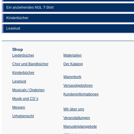
Ein anziehendes NGL T-Shirt
Kinderbücher
Leselust
Shop
Liederbücher
Materialien
(Öffnet
Chor und Bandbücher
Der Katalog
in
einem
Kinderbücher
neuen
Warenkorb
Tab)
Leselust
Versandgebühren
Musicals / Oratorien
Kundeninformationen
Musik und CD´s
Messen
Wir über uns
Urheberrecht
(Öffnet
Veranstaltungen
in
einem
Manuskriptangebote
neuen