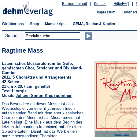
Barrierefreiheit
|
Kontakt
|
Hilfe/FAQ
|
Impressum
|
Datensc
Wir über uns
Shop
Manuskripte
GEMA, Rechte & Kopien
Suche:
Ragtime Mass
Lateinisches Messoratorium für Solo,
gemischten Chor, Streicher und Dixieland-
Combo
2011, 5 Chorsätze und Arrangements
42 Seiten
21 cm x 29,7 cm, geheftet
Text: Liturgie
Musik:
Johann Simon Kreuzpointner
Das Besondere an dieser Messe ist das
Wechselspiel von einer rhythmisch frisch
aufspielenden Band mit dem eher klassischen
Chor, der den Messtext als Missa brevis auf
Latein singt. Eine Musik aus dem Beginn des
letzten Jahrhunderts kombiniert mit der alten
Sprache Latein. Damit hat das Werk einen
ganz eigenständigen Charakter.