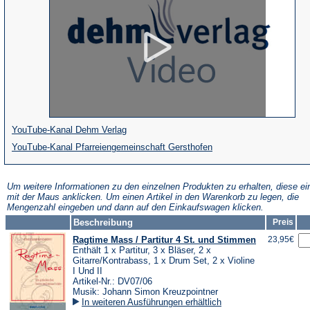
(Öffnet
YouTube-Kanal Dehm Verlag
in
(Öffnet
YouTube-Kanal Pfarreiengemeinschaft Gersthofen
einem
in
neuen
einem
Um weitere Informationen zu den einzelnen Produkten zu erhalten, diese ei
mit der Maus anklicken. Um einen Artikel in den Warenkorb zu legen, die
Tab)
neuen
Mengenzahl eingeben und dann auf den Einkaufswagen klicken.
Tab)
Beschreibung
Preis
Ragtime Mass / Partitur 4 St. und Stimmen
23,95€
Enthält 1 x Partitur, 3 x Bläser, 2 x
Gitarre/Kontrabass, 1 x Drum Set, 2 x Violine
I Und II
Artikel-Nr.: DV07/06
Musik: Johann Simon Kreuzpointner
In weiteren Ausführungen erhältlich