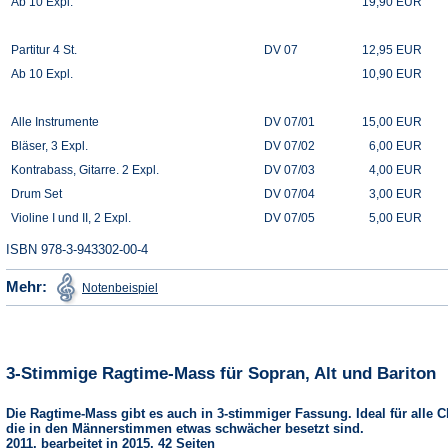
Ab 10 Expl.
19,90 EUR
Partitur 4 St.
DV 07
12,95 EUR
Ab 10 Expl.
10,90 EUR
Alle Instrumente
DV 07/01
15,00 EUR
Bläser, 3 Expl.
DV 07/02
6,00 EUR
Kontrabass, Gitarre. 2 Expl.
DV 07/03
4,00 EUR
Drum Set
DV 07/04
3,00 EUR
Violine I und II, 2 Expl.
DV 07/05
5,00 EUR
ISBN 978-3-943302-00-4
(Öffnet
Mehr:
Notenbeispiel
in
einem
neuen
Tab)
3-Stimmige Ragtime-Mass für Sopran, Alt und Bariton
Die Ragtime-Mass gibt es auch in 3-stimmiger Fassung. Ideal für alle C
die in den Männerstimmen etwas schwächer besetzt sind.
2011, bearbeitet in 2015, 42 Seiten