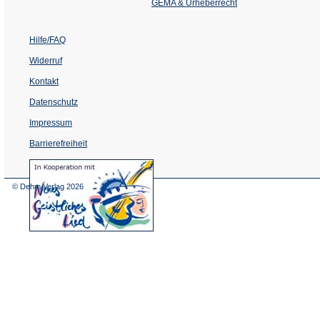
Tab)
GEMA & Urheberrecht
Hilfe/FAQ
Widerruf
Kontakt
Datenschutz
Impressum
Barrierefreiheit
(Öffnet
in
einem
© Dehm Verlag
2026
neuen
Tab)