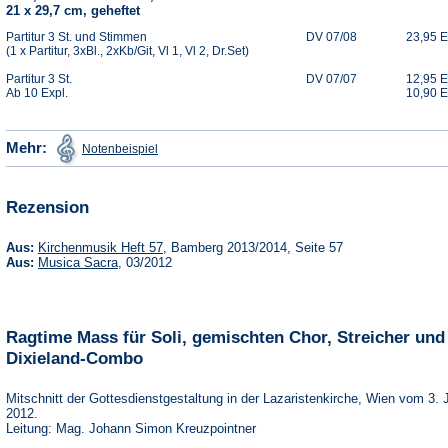
21 x 29,7 cm, geheftet
Partitur 3 St. und Stimmen
DV 07/08
23,95 
(1 x Partitur, 3xBl., 2xKb/Git, Vl 1, Vl 2, Dr.Set)
Partitur 3 St.
DV 07/07
12,95 
Ab 10 Expl.
10,90 
(Öffnet
Mehr:
Notenbeispiel
in
einem
neuen
Tab)
Rezension
(Öffnet
Aus:
Kirchenmusik Heft 57
, Bamberg 2013/2014, Seite 57
in
(Öffnet
Aus:
Musica Sacra
, 03/2012
einem
in
neuen
einem
Tab)
neuen
Tab)
Ragtime Mass für Soli, gemischten Chor, Streicher und
Dixieland-Combo
Mitschnitt der Gottesdienstgestaltung in der Lazaristenkirche, Wien vom 3. 
2012.
Leitung: Mag. Johann Simon Kreuzpointner