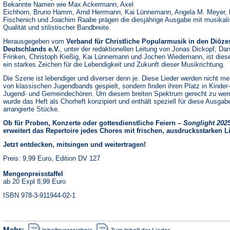
Bekannte Namen wie Max Ackermann, Axel
Eichhorn, Bruno Hamm, Arnd Herrmann, Kai Lünnemann, Angela M. Meyer, 
Fischenich und Joachim Raabe prägen die diesjährige Ausgabe mit musikali
Qualität und stilistischer Bandbreite.
Herausgegeben vom
Verband für Christliche Popularmusik in den Diöze
Deutschlands e.V.
, unter der redaktionellen Leitung von Jonas Dickopf, Dan
Frinken, Christoph Kießig, Kai Lünnemann und Jochen Wiedemann, ist dies
ein starkes Zeichen für die Lebendigkeit und Zukunft dieser Musikrichtung.
Die Szene ist lebendiger und diverser denn je. Diese Lieder werden nicht me
von klassischen Jugendbands gespielt, sondern finden ihren Platz in Kinder-
Jugend- und Gemeindechören. Um diesem breiten Spektrum gerecht zu wer
wurde das Heft als Chorheft konzipiert und enthält speziell für diese Ausgab
arrangierte Stücke.
Ob für Proben, Konzerte oder gottesdienstliche Feiern –
Songlight 202
erweitert das Repertoire jedes Chores mit frischen, ausdrucksstarken L
Jetzt entdecken, mitsingen und weitertragen!
Preis: 9,99 Euro, Edition DV 127
Mengenpreisstaffel
ab 20 Expl 8,99 Euro
ISBN 978-3-911944-02-1
(Öffnet
(Öffnet
Mehr: