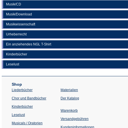
Musik/CD
Musik/Download
Musikwissenschaft
Urheberrecht
Ein anziehendes NGL T-Shirt
Kinderbücher
Leselust
Shop
Liederbücher
Materialien
(Öffnet
Chor und Bandbücher
Der Katalog
in
einem
Kinderbücher
neuen
Warenkorb
Tab)
Leselust
Versandgebühren
Musicals / Oratorien
Kundeninformationen