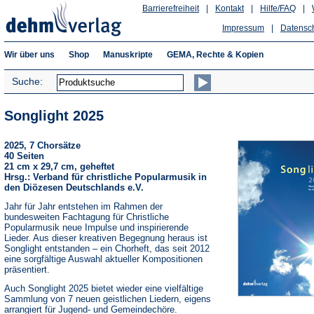
Barrierefreiheit
|
Kontakt
|
Hilfe/FAQ
|
Impressum
|
Datensc
Wir über uns
Shop
Manuskripte
GEMA, Rechte & Kopien
Suche:
Songlight 2025
2025, 7 Chorsätze
40 Seiten
21 cm x 29,7 cm, geheftet
Hrsg.: Verband für christliche Popularmusik in
den Diözesen Deutschlands e.V.
Jahr für Jahr entstehen im Rahmen der
bundesweiten Fachtagung für Christliche
Popularmusik neue Impulse und inspirierende
Lieder. Aus dieser kreativen Begegnung heraus ist
Songlight entstanden – ein Chorheft, das seit 2012
eine sorgfältige Auswahl aktueller Kompositionen
präsentiert.
Auch Songlight 2025 bietet wieder eine vielfältige
Sammlung von 7 neuen geistlichen Liedern, eigens
arrangiert für Jugend- und Gemeindechöre.