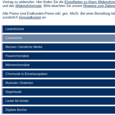
Vertrag zu widerrufen. Hier finden Sie die
Einzelheiten zu Ihrem Widerrufsre
(Öffnet
und das
Widerrufsformular
. Bitte beachten Sie unsere
Hinweise zum Daten
in
einem
Alle Preise sind Endkunden-Preise inkl. ges. MwSt. Bei einer Bestellung fal
neuen
(Öffnet
zusätzlich
Versandkosten
an.
Tab)
in
einem
neuen
Liederbücher
Tab)
Chorbücher
Messen / Geistliche Werke
Frauenchorsätze
Männerchorsätze
Chormusik in Einzelausgaben
Musicals / Oratorien
Orgelmusik
Lieder für Kinder
Digitale Bücher