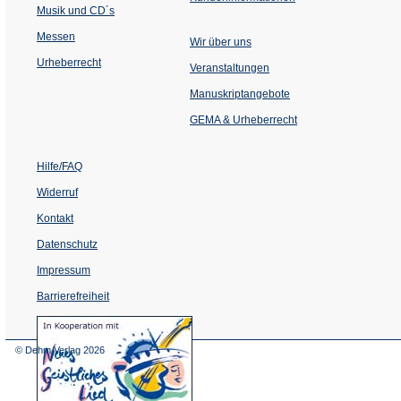
Musik und CD´s
Messen
Wir über uns
Urheberrecht
(Öffnet
Veranstaltungen
in
einem
Manuskriptangebote
neuen
Tab)
GEMA & Urheberrecht
Hilfe/FAQ
Widerruf
Kontakt
Datenschutz
Impressum
Barrierefreiheit
(Öffnet
in
einem
© Dehm Verlag
2026
neuen
Tab)