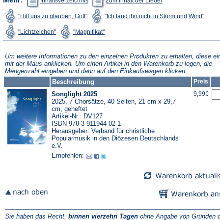
Inhaltsverzeichnis
Zum Inhalt der Lieder
in
in
einem
einem
(Öffnet
(Öffne
"Hilf uns zu glauben, Gott"
"Ich fand ihn nicht in Sturm und Wind"
neuen
neuen
in
in
Tab)
Tab)
einem
eine
(Öffnet
(Öffnet
"Lichtzeichen"
"Magnifikat"
neuen
neue
in
in
Tab)
Tab)
einem
einem
neuen
neuen
Tab)
Tab)
Um weitere Informationen zu den einzelnen Produkten zu erhalten, diese ei
mit der Maus anklicken. Um einen Artikel in den Warenkorb zu legen, die
Mengenzahl eingeben und dann auf den Einkaufswagen klicken.
Beschreibung
Preis
Songlight 2025
9,99€
2025, 7 Chorsätze, 40 Seiten, 21 cm x 29,7
cm, geheftet
Artikel-Nr.: DV127
ISBN 978-3-911944-02-1
Herausgeber: Verband für christliche
Popularmusik in den Diözesen Deutschlands
e.V.
Empfehlen:
Sie haben das Recht,
binnen vierzehn Tagen
ohne Angabe von Gründen d