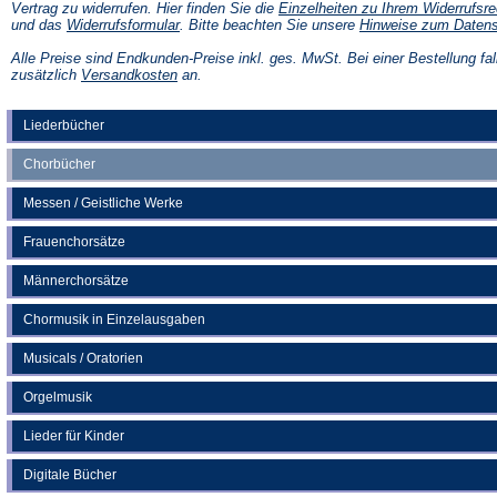
Vertrag zu widerrufen. Hier finden Sie die
Einzelheiten zu Ihrem Widerrufsre
(Öffnet
und das
Widerrufsformular
. Bitte beachten Sie unsere
Hinweise zum Daten
in
einem
Alle Preise sind Endkunden-Preise inkl. ges. MwSt. Bei einer Bestellung fal
neuen
(Öffnet
zusätzlich
Versandkosten
an.
Tab)
in
einem
neuen
Liederbücher
Tab)
Chorbücher
Messen / Geistliche Werke
Frauenchorsätze
Männerchorsätze
Chormusik in Einzelausgaben
Musicals / Oratorien
Orgelmusik
Lieder für Kinder
Digitale Bücher