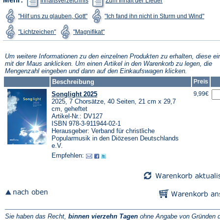
Inhaltsverzeichnis
Zum Inhalt der Lieder
in
in
einem
einem
(Öffnet
(Öffne
"Hilf uns zu glauben, Gott"
"Ich fand ihn nicht in Sturm und Wind"
neuen
neuen
in
in
Tab)
Tab)
einem
eine
(Öffnet
(Öffnet
"Lichtzeichen"
"Magnifikat"
neuen
neue
in
in
Tab)
Tab)
einem
einem
neuen
neuen
Tab)
Tab)
Um weitere Informationen zu den einzelnen Produkten zu erhalten, diese ei
mit der Maus anklicken. Um einen Artikel in den Warenkorb zu legen, die
Mengenzahl eingeben und dann auf den Einkaufswagen klicken.
Beschreibung
Preis
Songlight 2025
9,99€
2025, 7 Chorsätze, 40 Seiten, 21 cm x 29,7
cm, geheftet
Artikel-Nr.: DV127
ISBN 978-3-911944-02-1
Herausgeber: Verband für christliche
Popularmusik in den Diözesen Deutschlands
e.V.
Empfehlen:
Sie haben das Recht,
binnen vierzehn Tagen
ohne Angabe von Gründen d