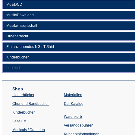
Musik/CD
Musik/Download
Musikwissenschaft
Urheberrecht
Ein anziehendes NGL T-Shirt
Kinderbücher
Leselust
Shop
Liederbücher
Materialien
(Öffnet
Chor und Bandbücher
Der Katalog
in
einem
Kinderbücher
neuen
Warenkorb
Tab)
Leselust
Versandgebühren
Musicals / Oratorien
Kundeninformationen