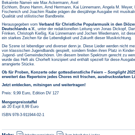
Bekannte Namen wie Max Ackermann, Axel
Eichhorn, Bruno Hamm, Arnd Herrmann, Kai Lünnemann, Angela M. Meyer, 
Fischenich und Joachim Raabe prägen die diesjährige Ausgabe mit musikali
Qualität und stilistischer Bandbreite.
Herausgegeben vom
Verband für Christliche Popularmusik in den Diöze
Deutschlands e.V.
, unter der redaktionellen Leitung von Jonas Dickopf, Dan
Frinken, Christoph Kießig, Kai Lünnemann und Jochen Wiedemann, ist dies
ein starkes Zeichen für die Lebendigkeit und Zukunft dieser Musikrichtung.
Die Szene ist lebendiger und diverser denn je. Diese Lieder werden nicht me
von klassischen Jugendbands gespielt, sondern finden ihren Platz in Kinder-
Jugend- und Gemeindechören. Um diesem breiten Spektrum gerecht zu wer
wurde das Heft als Chorheft konzipiert und enthält speziell für diese Ausgab
arrangierte Stücke.
Ob für Proben, Konzerte oder gottesdienstliche Feiern –
Songlight 202
erweitert das Repertoire jedes Chores mit frischen, ausdrucksstarken L
Jetzt entdecken, mitsingen und weitertragen!
Preis: 9,99 Euro, Edition DV 127
Mengenpreisstaffel
ab 20 Expl 8,99 Euro
ISBN 978-3-911944-02-1
(Öffnet
(Öffnet
Mehr: