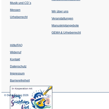
Musik und CD´s
Messen
Wir über uns
Urheberrecht
(Öffnet
Veranstaltungen
in
einem
Manuskriptangebote
neuen
Tab)
GEMA & Urheberrecht
Hilfe/FAQ
Widerruf
Kontakt
Datenschutz
Impressum
Barrierefreiheit
(Öffnet
in
einem
© Dehm Verlag
2026
neuen
Tab)