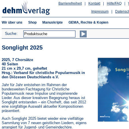
Barrierefreiheit
|
Kontakt
|
Hilfe/FAQ
|
Impressum
|
Datensc
Wir über uns
Shop
Manuskripte
GEMA, Rechte & Kopien
Suche:
Songlight 2025
2025, 7 Chorsätze
40 Seiten
21 cm x 29,7 cm, geheftet
Hrsg.: Verband für christliche Popularmusik in
den Diözesen Deutschlands e.V.
Jahr für Jahr entstehen im Rahmen der
bundesweiten Fachtagung für Christliche
Popularmusik neue Impulse und inspirierende
Lieder. Aus dieser kreativen Begegnung heraus ist
Songlight entstanden – ein Chorheft, das seit 2012
eine sorgfältige Auswahl aktueller Kompositionen
präsentiert.
Auch Songlight 2025 bietet wieder eine vielfältige
Sammlung von 7 neuen geistlichen Liedern, eigens
arrangiert für Jugend- und Gemeindechöre.