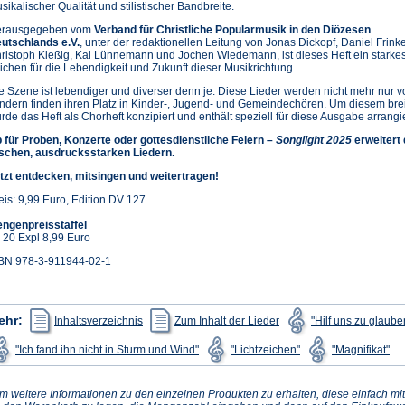
sikalischer Qualität und stilistischer Bandbreite.
rausgegeben vom
Verband für Christliche Popularmusik in den Diözesen
utschlands e.V.
, unter der redaktionellen Leitung von Jonas Dickopf, Daniel Frink
ristoph Kießig, Kai Lünnemann und Jochen Wiedemann, ist dieses Heft ein starke
ichen für die Lebendigkeit und Zukunft dieser Musikrichtung.
e Szene ist lebendiger und diverser denn je. Diese Lieder werden nicht mehr nur 
ndern finden ihren Platz in Kinder-, Jugend- und Gemeindechören. Um diesem bre
rde das Heft als Chorheft konzipiert und enthält speziell für diese Ausgabe arrangi
 für Proben, Konzerte oder gottesdienstliche Feiern –
Songlight 2025
erweitert
ischen, ausdrucksstarken Liedern.
tzt entdecken, mitsingen und weitertragen!
eis: 9,99 Euro, Edition DV 127
ngenpreisstaffel
 20 Expl 8,99 Euro
BN 978-3-911944-02-1
(Öffnet
(Öffnet
ehr:
Inhaltsverzeichnis
Zum Inhalt der Lieder
"Hilf uns zu glaube
in
in
einem
einem
(Öffnet
(Öffnet
(Öf
"Ich fand ihn nicht in Sturm und Wind"
"Lichtzeichen"
"Magnifikat"
neuen
neuen
in
in
in
Tab)
Tab)
einem
einem
ei
neuen
neuen
ne
Tab)
Tab)
Tab
m weitere Informationen zu den einzelnen Produkten zu erhalten, diese einfach mit