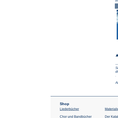
i
S
d
(Ö
.
in
e
A
n
T
Shop
Liederbücher
Materiali
Chor und Bandbücher
Der Kata