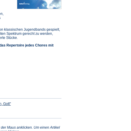
en,
s
von klassischen Jugendbands gespielt,
iten Spektrum gerecht zu werden,
erte Stücke.
 das Repertoire jedes Chores mit
(Öffnet
n, Gott"
in
einem
fnet
neuen
Tab)
nem
uen
)
 der Maus anklicken. Um einen Artikel