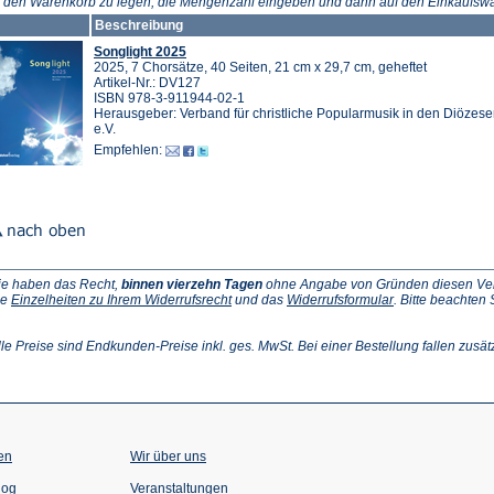
n den Warenkorb zu legen, die Mengenzahl eingeben und dann auf den Einkaufswa
Beschreibung
Songlight 2025
2025, 7 Chorsätze, 40 Seiten, 21 cm x 29,7 cm, geheftet
Artikel-Nr.: DV127
ISBN 978-3-911944-02-1
Herausgeber: Verband für christliche Popularmusik in den Diözes
e.V.
Empfehlen:
ie haben das Recht,
binnen vierzehn Tagen
ohne Angabe von Gründen diesen Vertr
(Öffnet
(Öffnet
ie
Einzelheiten zu Ihrem Widerrufsrecht
und das
Widerrufsformular
. Bitte beachten
ffnet
in
in
einem
einem
inem
neuen
neuen
lle Preise sind Endkunden-Preise inkl. ges. MwSt. Bei einer Bestellung fallen zusät
euen
Tab)
Tab)
ab)
en
Wir über uns
(Öffnet
(Öffnet
log
Veranstaltungen