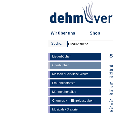
Wir über uns
Shop
Suche:
S
Liederbücher
Chorbücher
20
40
21
Messen / Geistliche Werke
Hr
Frauenchorsätze
Ja
Po
he
Männerchorsätze
ak
Chormusik in Einzelausgaben
Au
Li
Ac
Musicals / Oratorien
Me