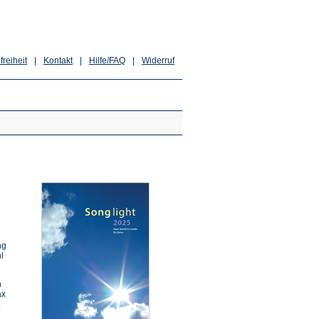
freiheit
|
Kontakt
|
Hilfe/FAQ
|
Widerruf
ng
l
n
ax
.