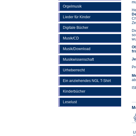
mu
Orgelmusik
He
De
Lieder für Kinder
Ch
Ze
Digitale Bücher
Di
so
Musik/CD
wu
Ob
Musik/Download
fr
Je
Musikwissenschaft
Pr
Urheberrecht
Me
ab
Ein anziehendes NGL T-Shirt
IS
Kinderbücher
Leselust
M
U