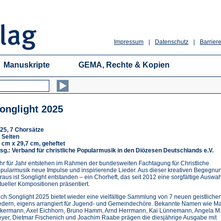
Impressum
|
Datenschutz
|
Barriere
Manuskripte
GEMA, Rechte & Kopien
onglight 2025
25, 7 Chorsätze
 Seiten
 cm x 29,7 cm, geheftet
sg.: Verband für christliche Popularmusik in den Diözesen Deutschlands e.V.
hr für Jahr entstehen im Rahmen der bundesweiten Fachtagung für Christliche
pularmusik neue Impulse und inspirierende Lieder. Aus dieser kreativen Begegnu
raus ist Songlight entstanden – ein Chorheft, das seit 2012 eine sorgfältige Auswah
tueller Kompositionen präsentiert.
ch Songlight 2025 bietet wieder eine vielfältige Sammlung von 7 neuen geistliche
edern, eigens arrangiert für Jugend- und Gemeindechöre. Bekannte Namen wie M
kermann, Axel Eichhorn, Bruno Hamm, Arnd Herrmann, Kai Lünnemann, Angela M
yer, Dietmar Fischenich und Joachim Raabe prägen die diesjährige Ausgabe mit