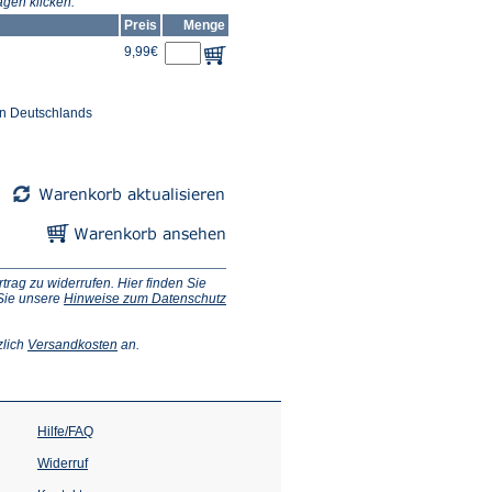
gen klicken.
Preis
Menge
9,99€
en Deutschlands
ag zu widerrufen. Hier finden Sie
 Sie unsere
Hinweise zum Datenschutz
(Öffnet
zlich
Versandkosten
an.
in
einem
neuen
Tab)
Hilfe/FAQ
Widerruf