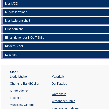
Musik/CD
Musik/Download
Musikwissenschaft
Urheberrecht
Ein anziehendes NGL T-Shirt
Kinderbücher
Leselust
Shop
Liederbücher
Materialien
(Öffnet
Chor und Bandbücher
Der Katalog
in
einem
Kinderbücher
neuen
Warenkorb
Tab)
Leselust
Versandgebühren
Musicals / Oratorien
Kundeninformationen