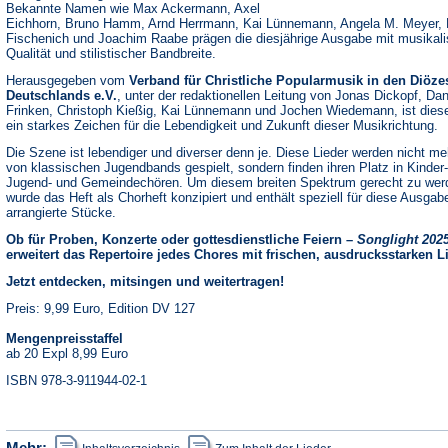
Bekannte Namen wie Max Ackermann, Axel
Eichhorn, Bruno Hamm, Arnd Herrmann, Kai Lünnemann, Angela M. Meyer, 
Fischenich und Joachim Raabe prägen die diesjährige Ausgabe mit musikali
Qualität und stilistischer Bandbreite.
Herausgegeben vom
Verband für Christliche Popularmusik in den Diöze
Deutschlands e.V.
, unter der redaktionellen Leitung von Jonas Dickopf, Dan
Frinken, Christoph Kießig, Kai Lünnemann und Jochen Wiedemann, ist dies
ein starkes Zeichen für die Lebendigkeit und Zukunft dieser Musikrichtung.
Die Szene ist lebendiger und diverser denn je. Diese Lieder werden nicht me
von klassischen Jugendbands gespielt, sondern finden ihren Platz in Kinder-
Jugend- und Gemeindechören. Um diesem breiten Spektrum gerecht zu wer
wurde das Heft als Chorheft konzipiert und enthält speziell für diese Ausgab
arrangierte Stücke.
Ob für Proben, Konzerte oder gottesdienstliche Feiern –
Songlight 202
erweitert das Repertoire jedes Chores mit frischen, ausdrucksstarken L
Jetzt entdecken, mitsingen und weitertragen!
Preis: 9,99 Euro, Edition DV 127
Mengenpreisstaffel
ab 20 Expl 8,99 Euro
ISBN 978-3-911944-02-1
(Öffnet
(Öffnet
Mehr: