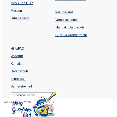
Musik und CD´s
Messen
Wir über uns
Urheberrecht
(Öffnet
Veranstaltungen
in
einem
Manuskriptangebote
neuen
Tab)
GEMA & Urheberrecht
Hilfe/FAQ
Widerruf
Kontakt
Datenschutz
Impressum
Barrierefreiheit
(Öffnet
in
einem
© Dehm Verlag
2026
neuen
Tab)