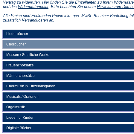
Vertrag zu widerrufen. Hier finden Sie die
Einzelheiten zu Ihrem Widerrufsre
(Öffnet
und das
Widerrufsformular
. Bitte beachten Sie unsere
Hinweise zum Daten
in
einem
Alle Preise sind Endkunden-Preise inkl. ges. MwSt. Bei einer Bestellung fal
neuen
(Öffnet
zusätzlich
Versandkosten
an.
Tab)
in
einem
neuen
Liederbücher
Tab)
Chorbücher
Messen / Geistliche Werke
Frauenchorsätze
Männerchorsätze
Chormusik in Einzelausgaben
Musicals / Oratorien
Orgelmusik
Lieder für Kinder
Digitale Bücher