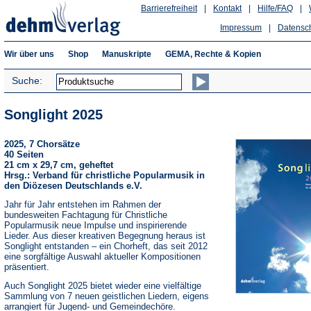
Barrierefreiheit
|
Kontakt
|
Hilfe/FAQ
|
Impressum
|
Datensc
Wir über uns
Shop
Manuskripte
GEMA, Rechte & Kopien
Suche:
Songlight 2025
2025, 7 Chorsätze
40 Seiten
21 cm x 29,7 cm, geheftet
Hrsg.: Verband für christliche Popularmusik in
den Diözesen Deutschlands e.V.
Jahr für Jahr entstehen im Rahmen der
bundesweiten Fachtagung für Christliche
Popularmusik neue Impulse und inspirierende
Lieder. Aus dieser kreativen Begegnung heraus ist
Songlight entstanden – ein Chorheft, das seit 2012
eine sorgfältige Auswahl aktueller Kompositionen
präsentiert.
Auch Songlight 2025 bietet wieder eine vielfältige
Sammlung von 7 neuen geistlichen Liedern, eigens
arrangiert für Jugend- und Gemeindechöre.