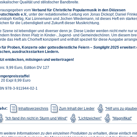
sikalischer Qualität und stilistischer Bandbreite.
rausgegeben vom
Verband für Christliche Popularmusik in den Diözesen
utschlands e.V.
, unter der redaktionellen Leitung von Jonas Dickopf, Daniel Frink
ristoph Kießig, Kai Lünnemann und Jochen Wiedemann, ist dieses Heft ein starke
ichen für die Lebendigkeit und Zukunft dieser Musikrichtung.
e Szene ist lebendiger und diverser denn je. Diese Lieder werden nicht mehr nur 
ndern finden ihren Platz in Kinder-, Jugend- und Gemeindechören. Um diesem bre
rde das Heft als Chorheft konzipiert und enthält speziell für diese Ausgabe arrangi
 für Proben, Konzerte oder gottesdienstliche Feiern –
Songlight 2025
erweitert
ischen, ausdrucksstarken Liedern.
tzt entdecken, mitsingen und weitertragen!
eis: 9,99 Euro, Edition DV 127
ngenpreisstaffel
 20 Expl 8,99 Euro
BN 978-3-911944-02-1
(Öffnet
(Öffnet
ehr:
Inhaltsverzeichnis
Zum Inhalt der Lieder
"Hilf uns zu glaube
in
in
einem
einem
(Öffnet
(Öffnet
(Öf
"Ich fand ihn nicht in Sturm und Wind"
"Lichtzeichen"
"Magnifikat"
neuen
neuen
in
in
in
Tab)
Tab)
einem
einem
ei
neuen
neuen
ne
Tab)
Tab)
Tab
m weitere Informationen zu den einzelnen Produkten zu erhalten, diese einfach mit