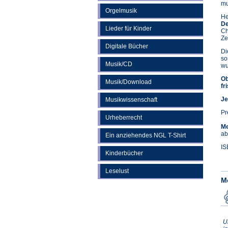
mu
Orgelmusik
He
De
Lieder für Kinder
Ch
Ze
Digitale Bücher
Di
so
Musik/CD
wu
Ob
Musik/Download
fr
Je
Musikwissenschaft
Pr
Urheberrecht
Me
ab
Ein anziehendes NGL T-Shirt
IS
Kinderbücher
Leselust
M
U