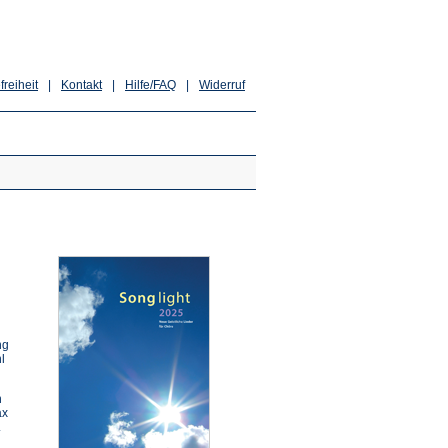
freiheit
|
Kontakt
|
Hilfe/FAQ
|
Widerruf
ng
l
n
ax
.