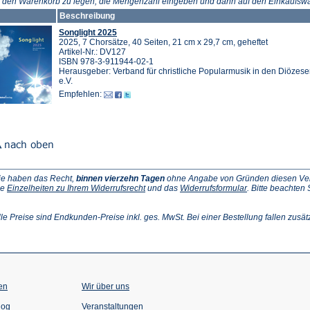
n den Warenkorb zu legen, die Mengenzahl eingeben und dann auf den Einkaufswa
Beschreibung
Songlight 2025
2025, 7 Chorsätze, 40 Seiten, 21 cm x 29,7 cm, geheftet
Artikel-Nr.: DV127
ISBN 978-3-911944-02-1
Herausgeber: Verband für christliche Popularmusik in den Diözes
e.V.
Empfehlen:
ie haben das Recht,
binnen vierzehn Tagen
ohne Angabe von Gründen diesen Vertr
(Öffnet
(Öffnet
ie
Einzelheiten zu Ihrem Widerrufsrecht
und das
Widerrufsformular
. Bitte beachten
ffnet
in
in
einem
einem
inem
neuen
neuen
lle Preise sind Endkunden-Preise inkl. ges. MwSt. Bei einer Bestellung fallen zusät
euen
Tab)
Tab)
ab)
en
Wir über uns
(Öffnet
(Öffnet
log
Veranstaltungen