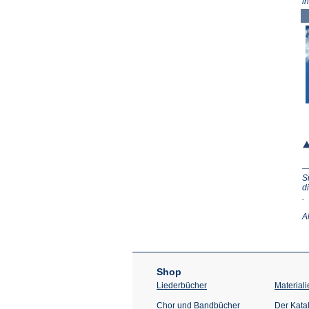
i
S
d
(Ö
.
in
e
A
n
T
Shop
Liederbücher
Materiali
Chor und Bandbücher
Der Kata