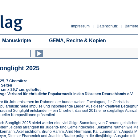
Impressum
|
Datenschutz
|
Barriere
Manuskripte
GEMA, Rechte & Kopien
onglight 2025
25, 7 Chorsätze
 Seiten
 cm x 29,7 cm, geheftet
sg.: Verband für christliche Popularmusik in den Diözesen Deutschlands e.V.
hr für Jahr entstehen im Rahmen der bundesweiten Fachtagung für Christliche
pularmusik neue Impulse und inspirierende Lieder. Aus dieser kreativen Begegnu
raus ist Songlight entstanden – ein Chorheft, das seit 2012 eine sorgfältige Auswah
tueller Kompositionen präsentiert.
ch Songlight 2025 bietet wieder eine vielfältige Sammlung von 7 neuen geistliche
edern, eigens arrangiert für Jugend- und Gemeindechöre. Bekannte Namen wie M
kermann, Axel Eichhorn, Bruno Hamm, Arnd Herrmann, Kai Lünnemann, Angela M
yer, Dietmar Fischenich und Joachim Raabe prägen die diesjährige Ausgabe mit