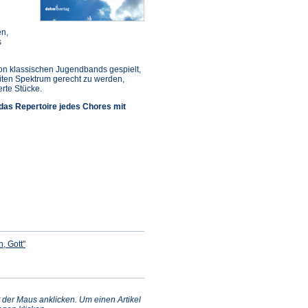
en,
s
von klassischen Jugendbands gespielt,
iten Spektrum gerecht zu werden,
erte Stücke.
 das Repertoire jedes Chores mit
(Öffnet
n, Gott"
in
einem
fnet
neuen
Tab)
nem
uen
)
 der Maus anklicken. Um einen Artikel