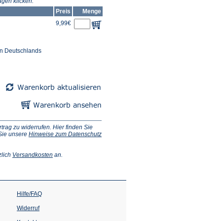
gen klicken.
Preis
Menge
9,99€
en Deutschlands
ag zu widerrufen. Hier finden Sie
 Sie unsere
Hinweise zum Datenschutz
(Öffnet
zlich
Versandkosten
an.
in
einem
neuen
Tab)
Hilfe/FAQ
Widerruf