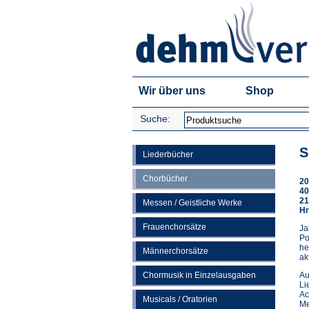
Wir über uns
Shop
Suche:
S
Liederbücher
Chorbücher
20
40
21
Messen / Geistliche Werke
Hr
Frauenchorsätze
Ja
Po
he
Männerchorsätze
ak
Chormusik in Einzelausgaben
Au
Li
Ac
Musicals / Oratorien
Me