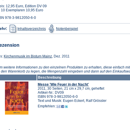
eis: 12,95 Euro, Edition DV 09
 10 Exemplaren 10,95 Euro
BN 978-3-9812050-6-0
(Öffnet
(Öffnet
ehr:
Inhaltsverzeichnis
Notenbeispiel
in
in
einem
einem
neuen
neuen
Tab)
Tab)
ezension
(Öffnet
s:
Kirchenmusik im Bistum Mainz
, Dez. 2011
in
einem
m weitere Informationen zu den einzelnen Produkten zu erhalten, diese einfach mit
neuen
n den Warenkorb zu legen, die Mengenzahl eingeben und dann auf den Einkaufswa
Tab)
Beschreibung
Messe 'Wie Feuer in der Nacht'
2011, 30 Seiten, 21 cm x 29,7 cm, geheftet
Artikel-Nr.: DV09
ISBN 978-3-9812050-6-0
Text und Musik: Eugen Eckert, Ralf Grössler
Empfehlen: