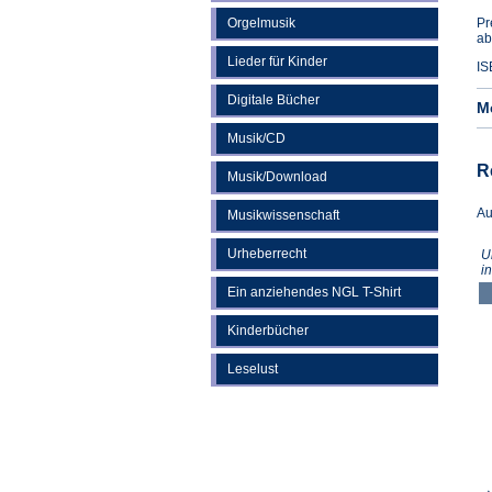
Orgelmusik
Pr
ab
Lieder für Kinder
IS
Digitale Bücher
M
Musik/CD
R
Musik/Download
Au
Musikwissenschaft
Urheberrecht
U
i
Ein anziehendes NGL T-Shirt
Kinderbücher
Leselust