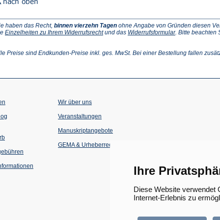
ie haben das Recht,
binnen vierzehn Tagen
ohne Angabe von Gründen diesen Vertr
(Öffnet
(Öffnet
ie
Einzelheiten zu Ihrem Widerrufsrecht
und das
Widerrufsformular
. Bitte beachten
ffnet
in
in
einem
einem
inem
neuen
neuen
lle Preise sind Endkunden-Preise inkl. ges. MwSt. Bei einer Bestellung fallen zusät
euen
Tab)
Tab)
ab)
en
Wir über uns
(Öffnet
(Öffnet
log
Veranstaltungen
in
in
einem
einem
Manuskriptangebote
neuen
neuen
rb
Tab)
Tab)
GEMA & Urheberrecht
gebühren
formationen
Ihre Privatsphä
Diese Website verwendet C
Internet-Erlebnis zu ermög