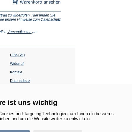
ag zu widerrufen. Hier finden Sie
 Sie unsere
Hinweise zum Datenschutz
(Öffnet
zlich
Versandkosten
an.
in
einem
neuen
Tab)
Hilfe/FAQ
Widerruf
Kontakt
Datenschutz
Impressum
Barrierefreiheit
re ist uns wichtig
(Öffnet
in
ookies und Targeting Technologien, um Ihnen ein besseres
einem
lichen und um die Website weiter zu entwickeln.
neuen
Tab)