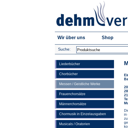
Wir über uns
Shop
Suche:
M
Liederbücher
Chorbücher
Ei
Ba
Messen / Geistliche Werke
20
28
Frauenchorsätze
21
Te
Mu
Männerchorsätze
Di
Chormusik in Einzelausgaben
in
zu
ge
Musicals / Oratorien
ko