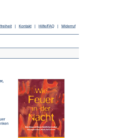
freiheit
|
Kontakt
|
Hilfe/FAQ
|
Widerruf
r,
euer
Funken