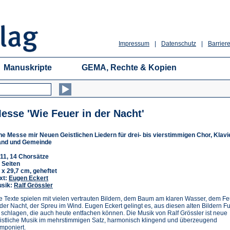
Impressum
|
Datenschutz
|
Barriere
Manuskripte
GEMA, Rechte & Kopien
esse 'Wie Feuer in der Nacht'
ne Messe mir Neuen Geistlichen Liedern für drei- bis vierstimmigen Chor, Klavie
nd und Gemeinde
11, 14 Chorsätze
 Seiten
 x 29,7 cm, geheftet
xt:
Eugen Eckert
sik:
Ralf Grössler
e Texte spielen mit vielen vertrauten Bildern, dem Baum am klaren Wasser, dem F
 der Nacht, der Spreu im Wind. Eugen Eckert gelingt es, aus diesen alten Bildern 
 schlagen, die auch heute entfachen können. Die Musik von Ralf Grössler ist neue
istliche Musik im mehrstimmigen Satz, harmonisch klingend und überzeugend
mponiert.