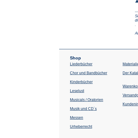
S
d
(Ö
.
in
e
A
n
T
Shop
Liederbücher
Materiali
Chor und Bandbücher
Der Kata
Kinderbücher
Warenko
Leselust
Versand
Musicals / Oratorien
Kundenin
Musik und CD´s
Messen
Urheberrecht