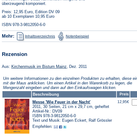
überzeugend komponiert.
Preis: 12,95 Euro, Edition DV 09
ab 10 Exemplaren 10,95 Euro
ISBN 978-3-9812050-6-0
(Öffnet
(Öffnet
Mehr:
Inhaltsverzeichnis
Notenbeispiel
in
in
einem
einem
neuen
neuen
Tab)
Tab)
Rezension
(Öffnet
Aus:
Kirchenmusik im Bistum Mainz
, Dez. 2011
in
einem
Um weitere Informationen zu den einzelnen Produkten zu erhalten, diese ei
neuen
mit der Maus anklicken. Um einen Artikel in den Warenkorb zu legen, die
Tab)
Mengenzahl eingeben und dann auf den Einkaufswagen klicken.
Beschreibung
Preis
Messe 'Wie Feuer in der Nacht'
12,95€
2011, 30 Seiten, 21 cm x 29,7 cm, geheftet
Artikel-Nr.: DV09
ISBN 978-3-9812050-6-0
Text und Musik: Eugen Eckert, Ralf Grössler
Empfehlen: