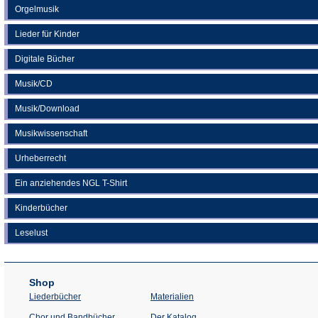
Orgelmusik
Lieder für Kinder
Digitale Bücher
Musik/CD
Musik/Download
Musikwissenschaft
Urheberrecht
Ein anziehendes NGL T-Shirt
Kinderbücher
Leselust
Shop
Liederbücher
Materialien
(Öffnet
Chor und Bandbücher
Der Katalog