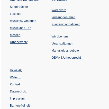
in
einem
Kinderbücher
neuen
Warenkorb
Tab)
Leselust
Versandgebühren
Musicals / Oratorien
Kundeninformationen
Musik und CD´s
Messen
Wir über uns
Urheberrecht
(Öffnet
Veranstaltungen
in
einem
Manuskriptangebote
neuen
Tab)
GEMA & Urheberrecht
Hilfe/FAQ
Widerruf
Kontakt
Datenschutz
Impressum
Barrierefreiheit