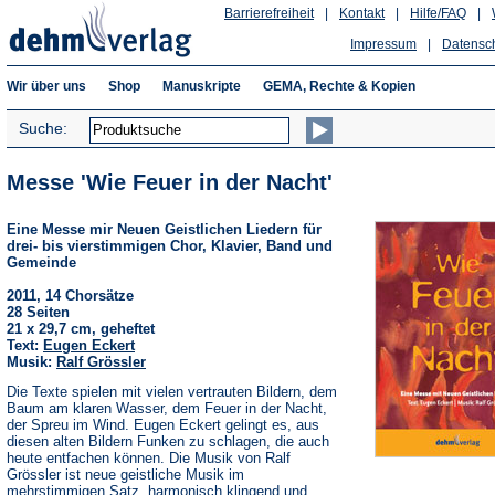
Barrierefreiheit
|
Kontakt
|
Hilfe/FAQ
|
Impressum
|
Datensc
Wir über uns
Shop
Manuskripte
GEMA, Rechte & Kopien
Suche:
Messe 'Wie Feuer in der Nacht'
Eine Messe mir Neuen Geistlichen Liedern für
drei- bis vierstimmigen Chor, Klavier, Band und
Gemeinde
2011, 14 Chorsätze
28 Seiten
21 x 29,7 cm, geheftet
Text:
Eugen Eckert
Musik:
Ralf Grössler
Die Texte spielen mit vielen vertrauten Bildern, dem
Baum am klaren Wasser, dem Feuer in der Nacht,
der Spreu im Wind. Eugen Eckert gelingt es, aus
diesen alten Bildern Funken zu schlagen, die auch
heute entfachen können. Die Musik von Ralf
Grössler ist neue geistliche Musik im
mehrstimmigen Satz, harmonisch klingend und