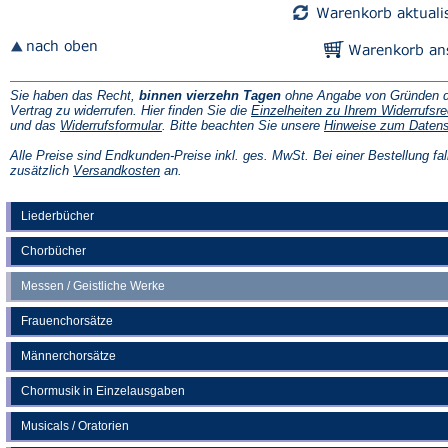
Sie haben das Recht,
binnen vierzehn Tagen
ohne Angabe von Gründen d
Vertrag zu widerrufen. Hier finden Sie die
Einzelheiten zu Ihrem Widerrufsre
(Öffnet
und das
Widerrufsformular
. Bitte beachten Sie unsere
Hinweise zum Daten
in
einem
Alle Preise sind Endkunden-Preise inkl. ges. MwSt. Bei einer Bestellung fal
neuen
(Öffnet
zusätzlich
Versandkosten
an.
Tab)
in
einem
neuen
Liederbücher
Tab)
Chorbücher
Messen / Geistliche Werke
Frauenchorsätze
Männerchorsätze
Chormusik in Einzelausgaben
Musicals / Oratorien