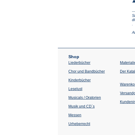
S
d
(Ö
.
in
e
A
n
T
Shop
Liederbücher
Materiali
Chor und Bandbücher
Der Kata
Kinderbücher
Warenko
Leselust
Versand
Musicals / Oratorien
Kundenin
Musik und CD´s
Messen
Urheberrecht