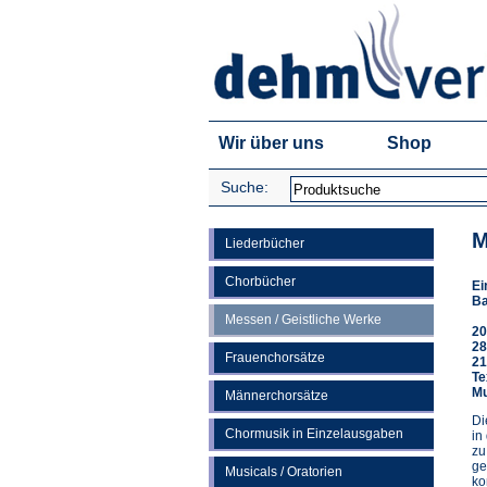
Wir über uns
Shop
Suche:
M
Liederbücher
Chorbücher
Ei
Ba
Messen / Geistliche Werke
20
28
Frauenchorsätze
21
Te
Mu
Männerchorsätze
Di
Chormusik in Einzelausgaben
in
zu
ge
Musicals / Oratorien
ko