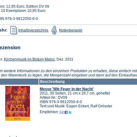
eis: 12,95 Euro, Edition DV 09
 10 Exemplaren 10,95 Euro
BN 978-3-9812050-6-0
(Öffnet
(Öffnet
ehr:
Inhaltsverzeichnis
Notenbeispiel
in
in
einem
einem
neuen
neuen
Tab)
Tab)
ezension
(Öffnet
s:
Kirchenmusik im Bistum Mainz
, Dez. 2011
in
einem
m weitere Informationen zu den einzelnen Produkten zu erhalten, diese einfach mit
neuen
n den Warenkorb zu legen, die Mengenzahl eingeben und dann auf den Einkaufswa
Tab)
Beschreibung
Messe 'Wie Feuer in der Nacht'
2011, 30 Seiten, 21 cm x 29,7 cm, geheftet
Artikel-Nr.: DV09
ISBN 978-3-9812050-6-0
Text und Musik: Eugen Eckert, Ralf Grössler
Empfehlen: