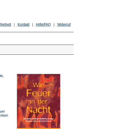
freiheit
|
Kontakt
|
Hilfe/FAQ
|
Widerruf
r,
euer
Funken