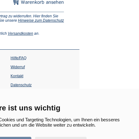
ag zu widerrufen. Hier finden Sie
 Sie unsere
Hinweise zum Datenschutz
(Öffnet
zlich
Versandkosten
an.
in
einem
neuen
Tab)
Hilfe/FAQ
Widerruf
Kontakt
Datenschutz
Impressum
Barrierefreiheit
re ist uns wichtig
(Öffnet
in
ookies und Targeting Technologien, um Ihnen ein besseres
einem
lichen und um die Website weiter zu entwickeln.
neuen
Tab)