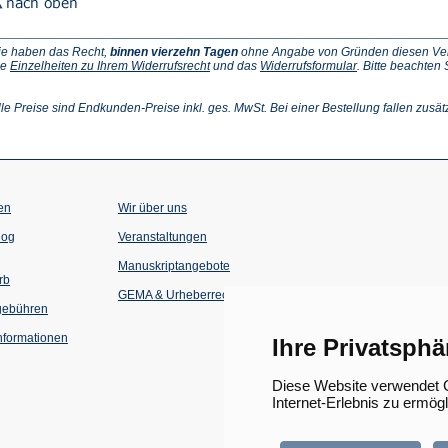
ie haben das Recht,
binnen vierzehn Tagen
ohne Angabe von Gründen diesen Vertr
(Öffnet
(Öffnet
ie
Einzelheiten zu Ihrem Widerrufsrecht
und das
Widerrufsformular
. Bitte beachten
ffnet
in
in
einem
einem
inem
neuen
neuen
lle Preise sind Endkunden-Preise inkl. ges. MwSt. Bei einer Bestellung fallen zusät
euen
Tab)
Tab)
ab)
en
Wir über uns
(Öffnet
(Öffnet
log
Veranstaltungen
in
in
einem
einem
Manuskriptangebote
neuen
neuen
rb
Tab)
Tab)
GEMA & Urheberrecht
gebühren
formationen
Ihre Privatsphä
Diese Website verwendet C
Internet-Erlebnis zu ermög