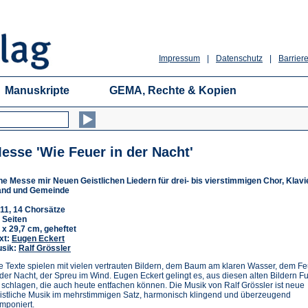
Impressum
|
Datenschutz
|
Barriere
Manuskripte
GEMA, Rechte & Kopien
esse 'Wie Feuer in der Nacht'
ne Messe mir Neuen Geistlichen Liedern für drei- bis vierstimmigen Chor, Klavie
nd und Gemeinde
11, 14 Chorsätze
 Seiten
 x 29,7 cm, geheftet
xt:
Eugen Eckert
sik:
Ralf Grössler
e Texte spielen mit vielen vertrauten Bildern, dem Baum am klaren Wasser, dem F
 der Nacht, der Spreu im Wind. Eugen Eckert gelingt es, aus diesen alten Bildern 
 schlagen, die auch heute entfachen können. Die Musik von Ralf Grössler ist neue
istliche Musik im mehrstimmigen Satz, harmonisch klingend und überzeugend
mponiert.