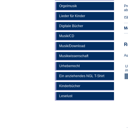
Orgelmusik
Pr
ab
Lieder für Kinder
IS
Digitale Bücher
M
Musik/CD
R
Musik/Download
Au
Musikwissenschaft
Urheberrecht
U
i
Ein anziehendes NGL T-Shirt
Kinderbücher
Leselust