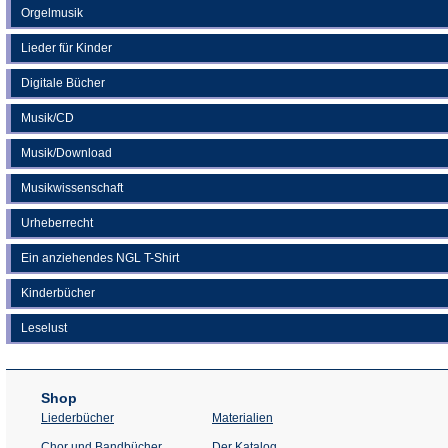
Orgelmusik
Lieder für Kinder
Digitale Bücher
Musik/CD
Musik/Download
Musikwissenschaft
Urheberrecht
Ein anziehendes NGL T-Shirt
Kinderbücher
Leselust
Shop
Liederbücher
Materialien
(Öffnet
Chor und Bandbücher
Der Katalog