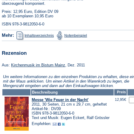
überzeugend komponiert.
Preis: 12,95 Euro, Edition DV 09
ab 10 Exemplaren 10,95 Euro
ISBN 978-3-9812050-6-0
(Öffnet
(Öffnet
Mehr:
Inhaltsverzeichnis
Notenbeispiel
in
in
einem
einem
neuen
neuen
Tab)
Tab)
Rezension
(Öffnet
Aus:
Kirchenmusik im Bistum Mainz
, Dez. 2011
in
einem
Um weitere Informationen zu den einzelnen Produkten zu erhalten, diese ei
neuen
mit der Maus anklicken. Um einen Artikel in den Warenkorb zu legen, die
Tab)
Mengenzahl eingeben und dann auf den Einkaufswagen klicken.
Beschreibung
Preis
Messe 'Wie Feuer in der Nacht'
12,95€
2011, 30 Seiten, 21 cm x 29,7 cm, geheftet
Artikel-Nr.: DV09
ISBN 978-3-9812050-6-0
Text und Musik: Eugen Eckert, Ralf Grössler
Empfehlen: