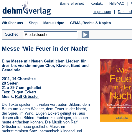
Barrierefreiheit
|
Kontakt
|
Hilfe/FAQ
|
Impressum
|
Datensc
Wir über uns
Shop
Manuskripte
GEMA, Rechte & Kopien
Suche:
Messe 'Wie Feuer in der Nacht'
Eine Messe mir Neuen Geistlichen Liedern für
drei- bis vierstimmigen Chor, Klavier, Band und
Gemeinde
2011, 14 Chorsätze
28 Seiten
21 x 29,7 cm, geheftet
Text:
Eugen Eckert
Musik:
Ralf Grössler
Die Texte spielen mit vielen vertrauten Bildern, dem
Baum am klaren Wasser, dem Feuer in der Nacht,
der Spreu im Wind. Eugen Eckert gelingt es, aus
diesen alten Bildern Funken zu schlagen, die auch
heute entfachen können. Die Musik von Ralf
Grössler ist neue geistliche Musik im
mehrstimmigen Satz, harmonisch klingend und