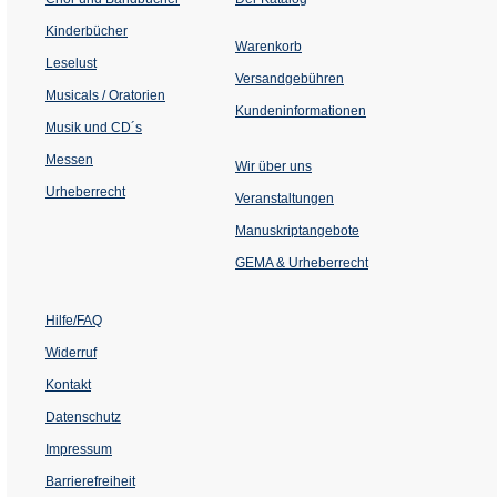
in
einem
Kinderbücher
neuen
Warenkorb
Tab)
Leselust
Versandgebühren
Musicals / Oratorien
Kundeninformationen
Musik und CD´s
Messen
Wir über uns
Urheberrecht
(Öffnet
Veranstaltungen
in
einem
Manuskriptangebote
neuen
Tab)
GEMA & Urheberrecht
Hilfe/FAQ
Widerruf
Kontakt
Datenschutz
Impressum
Barrierefreiheit