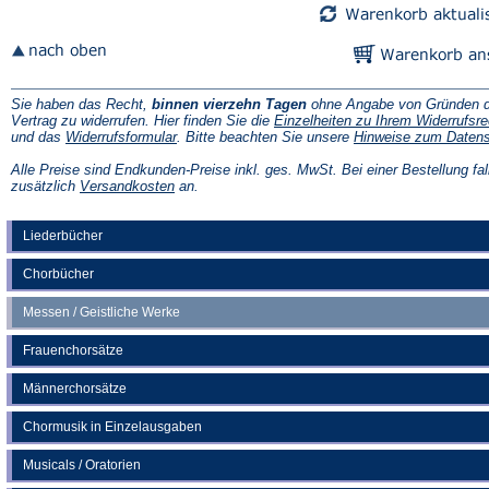
Sie haben das Recht,
binnen vierzehn Tagen
ohne Angabe von Gründen d
Vertrag zu widerrufen. Hier finden Sie die
Einzelheiten zu Ihrem Widerrufsre
(Öffnet
und das
Widerrufsformular
. Bitte beachten Sie unsere
Hinweise zum Daten
in
einem
Alle Preise sind Endkunden-Preise inkl. ges. MwSt. Bei einer Bestellung fal
neuen
(Öffnet
zusätzlich
Versandkosten
an.
Tab)
in
einem
neuen
Liederbücher
Tab)
Chorbücher
Messen / Geistliche Werke
Frauenchorsätze
Männerchorsätze
Chormusik in Einzelausgaben
Musicals / Oratorien