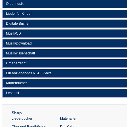
Orgelmusik
Lieder für Kinder
Digitale Bücher
Musik/CD
Musik/Download
Musikwissenschaft
Urheberrecht
Ein anziehendes NGL T-Shirt
Kinderbücher
Leselust
Shop
Liederbücher
Materialien
(Öffnet
Chor und Bandbücher
Der Katalog