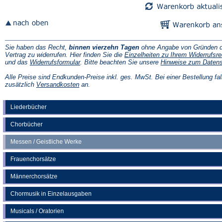
Sie haben das Recht,
binnen vierzehn Tagen
ohne Angabe von Gründen d
Vertrag zu widerrufen. Hier finden Sie die
Einzelheiten zu Ihrem Widerrufsre
(Öffnet
und das
Widerrufsformular
. Bitte beachten Sie unsere
Hinweise zum Daten
in
einem
Alle Preise sind Endkunden-Preise inkl. ges. MwSt. Bei einer Bestellung fal
neuen
(Öffnet
zusätzlich
Versandkosten
an.
Tab)
in
einem
neuen
Liederbücher
Tab)
Chorbücher
Messen / Geistliche Werke
Frauenchorsätze
Männerchorsätze
Chormusik in Einzelausgaben
Musicals / Oratorien