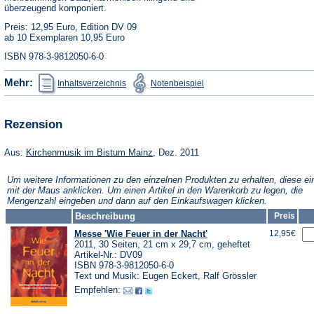
überzeugend komponiert.
Preis: 12,95 Euro, Edition DV 09
ab 10 Exemplaren 10,95 Euro
ISBN 978-3-9812050-6-0
(Öffnet
(Öffnet
Mehr:
Inhaltsverzeichnis
Notenbeispiel
in
in
einem
einem
neuen
neuen
Tab)
Tab)
Rezension
(Öffnet
Aus:
Kirchenmusik im Bistum Mainz
, Dez. 2011
in
einem
Um weitere Informationen zu den einzelnen Produkten zu erhalten, diese ei
neuen
mit der Maus anklicken. Um einen Artikel in den Warenkorb zu legen, die
Tab)
Mengenzahl eingeben und dann auf den Einkaufswagen klicken.
Beschreibung
Preis
Messe 'Wie Feuer in der Nacht'
12,95€
2011, 30 Seiten, 21 cm x 29,7 cm, geheftet
Artikel-Nr.: DV09
ISBN 978-3-9812050-6-0
Text und Musik: Eugen Eckert, Ralf Grössler
Empfehlen: