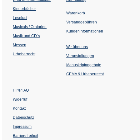
in
einem
Kinderbücher
neuen
Warenkorb
Tab)
Leselust
Versandgebühren
Musicals / Oratorien
Kundeninformationen
Musik und CD´s
Messen
Wir über uns
Urheberrecht
(Öffnet
Veranstaltungen
in
einem
Manuskriptangebote
neuen
Tab)
GEMA & Urheberrecht
Hilfe/FAQ
Widerruf
Kontakt
Datenschutz
Impressum
Barrierefreiheit