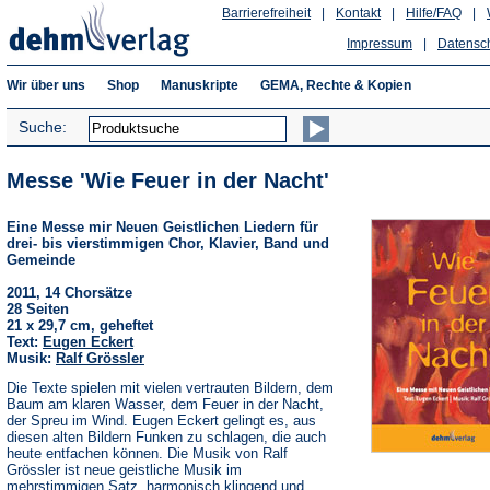
Barrierefreiheit
|
Kontakt
|
Hilfe/FAQ
|
Impressum
|
Datensc
Wir über uns
Shop
Manuskripte
GEMA, Rechte & Kopien
Suche:
Messe 'Wie Feuer in der Nacht'
Eine Messe mir Neuen Geistlichen Liedern für
drei- bis vierstimmigen Chor, Klavier, Band und
Gemeinde
2011, 14 Chorsätze
28 Seiten
21 x 29,7 cm, geheftet
Text:
Eugen Eckert
Musik:
Ralf Grössler
Die Texte spielen mit vielen vertrauten Bildern, dem
Baum am klaren Wasser, dem Feuer in der Nacht,
der Spreu im Wind. Eugen Eckert gelingt es, aus
diesen alten Bildern Funken zu schlagen, die auch
heute entfachen können. Die Musik von Ralf
Grössler ist neue geistliche Musik im
mehrstimmigen Satz, harmonisch klingend und