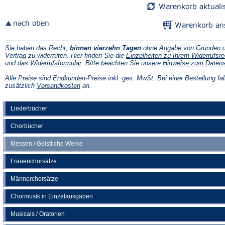
Sie haben das Recht,
binnen vierzehn Tagen
ohne Angabe von Gründen d
Vertrag zu widerrufen. Hier finden Sie die
Einzelheiten zu Ihrem Widerrufsre
(Öffnet
und das
Widerrufsformular
. Bitte beachten Sie unsere
Hinweise zum Daten
in
einem
Alle Preise sind Endkunden-Preise inkl. ges. MwSt. Bei einer Bestellung fal
neuen
(Öffnet
zusätzlich
Versandkosten
an.
Tab)
in
einem
neuen
Liederbücher
Tab)
Chorbücher
Messen / Geistliche Werke
Frauenchorsätze
Männerchorsätze
Chormusik in Einzelausgaben
Musicals / Oratorien