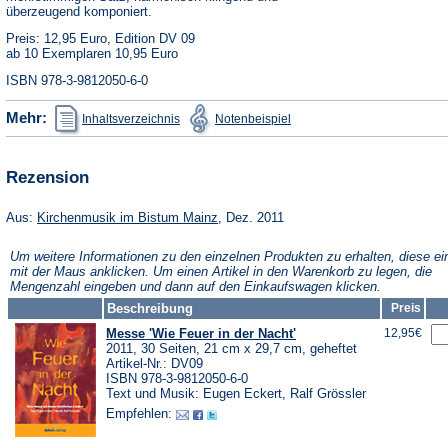
überzeugend komponiert.
Preis: 12,95 Euro, Edition DV 09
ab 10 Exemplaren 10,95 Euro
ISBN 978-3-9812050-6-0
(Öffnet
(Öffnet
Mehr:
Inhaltsverzeichnis
Notenbeispiel
in
in
einem
einem
neuen
neuen
Tab)
Tab)
Rezension
(Öffnet
Aus:
Kirchenmusik im Bistum Mainz
, Dez. 2011
in
einem
Um weitere Informationen zu den einzelnen Produkten zu erhalten, diese ei
neuen
mit der Maus anklicken. Um einen Artikel in den Warenkorb zu legen, die
Tab)
Mengenzahl eingeben und dann auf den Einkaufswagen klicken.
Beschreibung
Preis
Messe 'Wie Feuer in der Nacht'
12,95€
2011, 30 Seiten, 21 cm x 29,7 cm, geheftet
Artikel-Nr.: DV09
ISBN 978-3-9812050-6-0
Text und Musik: Eugen Eckert, Ralf Grössler
Empfehlen: