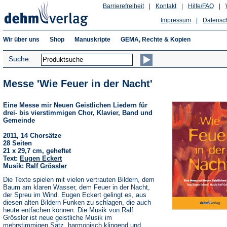
Barrierefreiheit
|
Kontakt
|
Hilfe/FAQ
|
Impressum
|
Datensc
Wir über uns
Shop
Manuskripte
GEMA, Rechte & Kopien
Suche:
Messe 'Wie Feuer in der Nacht'
Eine Messe mir Neuen Geistlichen Liedern für
drei- bis vierstimmigen Chor, Klavier, Band und
Gemeinde
2011, 14 Chorsätze
28 Seiten
21 x 29,7 cm, geheftet
Text:
Eugen Eckert
Musik:
Ralf Grössler
Die Texte spielen mit vielen vertrauten Bildern, dem
Baum am klaren Wasser, dem Feuer in der Nacht,
der Spreu im Wind. Eugen Eckert gelingt es, aus
diesen alten Bildern Funken zu schlagen, die auch
heute entfachen können. Die Musik von Ralf
Grössler ist neue geistliche Musik im
mehrstimmigen Satz, harmonisch klingend und