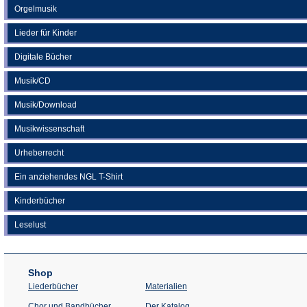
Orgelmusik
Lieder für Kinder
Digitale Bücher
Musik/CD
Musik/Download
Musikwissenschaft
Urheberrecht
Ein anziehendes NGL T-Shirt
Kinderbücher
Leselust
Shop
Liederbücher
Materialien
(Öffnet
Chor und Bandbücher
Der Katalog