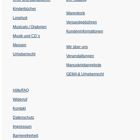
in
einem
Kinderbücher
neuen
Warenkorb
Tab)
Leselust
Versandgebühren
Musicals / Oratorien
Kundeninformationen
Musik und CD´s
Messen
Wir über uns
Urheberrecht
(Öffnet
Veranstaltungen
in
einem
Manuskriptangebote
neuen
Tab)
GEMA & Urheberrecht
Hilfe/FAQ
Widerruf
Kontakt
Datenschutz
Impressum
Barrierefreiheit