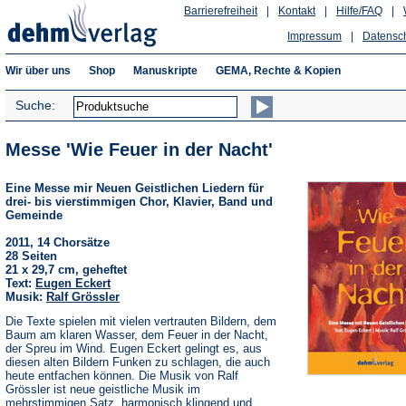
Barrierefreiheit
|
Kontakt
|
Hilfe/FAQ
|
Impressum
|
Datensc
Wir über uns
Shop
Manuskripte
GEMA, Rechte & Kopien
Suche:
Messe 'Wie Feuer in der Nacht'
Eine Messe mir Neuen Geistlichen Liedern für
drei- bis vierstimmigen Chor, Klavier, Band und
Gemeinde
2011, 14 Chorsätze
28 Seiten
21 x 29,7 cm, geheftet
Text:
Eugen Eckert
Musik:
Ralf Grössler
Die Texte spielen mit vielen vertrauten Bildern, dem
Baum am klaren Wasser, dem Feuer in der Nacht,
der Spreu im Wind. Eugen Eckert gelingt es, aus
diesen alten Bildern Funken zu schlagen, die auch
heute entfachen können. Die Musik von Ralf
Grössler ist neue geistliche Musik im
mehrstimmigen Satz, harmonisch klingend und