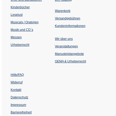
in
einem
Kinderbücher
neuen
Warenkorb
Tab)
Leselust
Versandgebühren
Musicals / Oratorien
Kundeninformationen
Musik und CD´s
Messen
Wir über uns
Urheberrecht
(Öffnet
Veranstaltungen
in
einem
Manuskriptangebote
neuen
Tab)
GEMA & Urheberrecht
Hilfe/FAQ
Widerruf
Kontakt
Datenschutz
Impressum
Barrierefreiheit