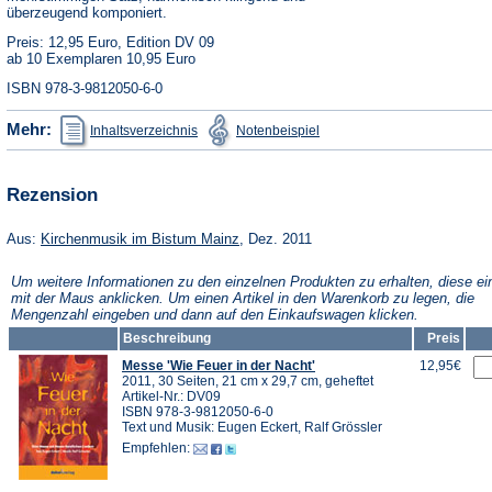
überzeugend komponiert.
Preis: 12,95 Euro, Edition DV 09
ab 10 Exemplaren 10,95 Euro
ISBN 978-3-9812050-6-0
(Öffnet
(Öffnet
Mehr:
Inhaltsverzeichnis
Notenbeispiel
in
in
einem
einem
neuen
neuen
Tab)
Tab)
Rezension
(Öffnet
Aus:
Kirchenmusik im Bistum Mainz
, Dez. 2011
in
einem
Um weitere Informationen zu den einzelnen Produkten zu erhalten, diese ei
neuen
mit der Maus anklicken. Um einen Artikel in den Warenkorb zu legen, die
Tab)
Mengenzahl eingeben und dann auf den Einkaufswagen klicken.
Beschreibung
Preis
Messe 'Wie Feuer in der Nacht'
12,95€
2011, 30 Seiten, 21 cm x 29,7 cm, geheftet
Artikel-Nr.: DV09
ISBN 978-3-9812050-6-0
Text und Musik: Eugen Eckert, Ralf Grössler
Empfehlen: