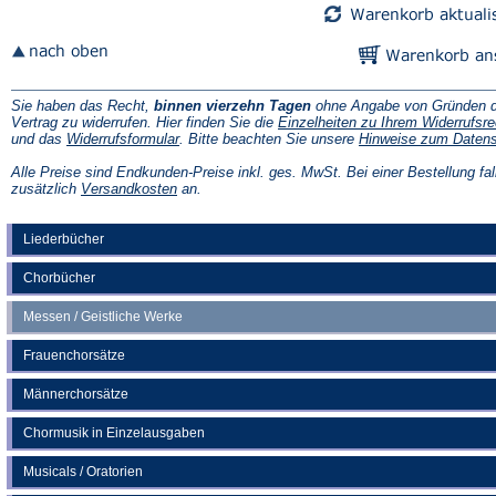
Sie haben das Recht,
binnen vierzehn Tagen
ohne Angabe von Gründen d
Vertrag zu widerrufen. Hier finden Sie die
Einzelheiten zu Ihrem Widerrufsre
(Öffnet
und das
Widerrufsformular
. Bitte beachten Sie unsere
Hinweise zum Daten
in
einem
Alle Preise sind Endkunden-Preise inkl. ges. MwSt. Bei einer Bestellung fal
neuen
(Öffnet
zusätzlich
Versandkosten
an.
Tab)
in
einem
neuen
Liederbücher
Tab)
Chorbücher
Messen / Geistliche Werke
Frauenchorsätze
Männerchorsätze
Chormusik in Einzelausgaben
Musicals / Oratorien