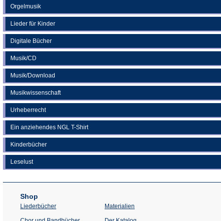
Orgelmusik
Lieder für Kinder
Digitale Bücher
Musik/CD
Musik/Download
Musikwissenschaft
Urheberrecht
Ein anziehendes NGL T-Shirt
Kinderbücher
Leselust
Shop
Liederbücher
Materialien
(Öffnet
Chor und Bandbücher
Der Katalog