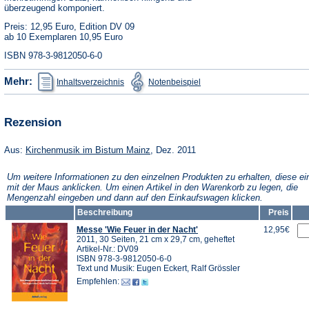
überzeugend komponiert.
Preis: 12,95 Euro, Edition DV 09
ab 10 Exemplaren 10,95 Euro
ISBN 978-3-9812050-6-0
(Öffnet
(Öffnet
Mehr:
Inhaltsverzeichnis
Notenbeispiel
in
in
einem
einem
neuen
neuen
Tab)
Tab)
Rezension
(Öffnet
Aus:
Kirchenmusik im Bistum Mainz
, Dez. 2011
in
einem
Um weitere Informationen zu den einzelnen Produkten zu erhalten, diese ei
neuen
mit der Maus anklicken. Um einen Artikel in den Warenkorb zu legen, die
Tab)
Mengenzahl eingeben und dann auf den Einkaufswagen klicken.
Beschreibung
Preis
Messe 'Wie Feuer in der Nacht'
12,95€
2011, 30 Seiten, 21 cm x 29,7 cm, geheftet
Artikel-Nr.: DV09
ISBN 978-3-9812050-6-0
Text und Musik: Eugen Eckert, Ralf Grössler
Empfehlen: