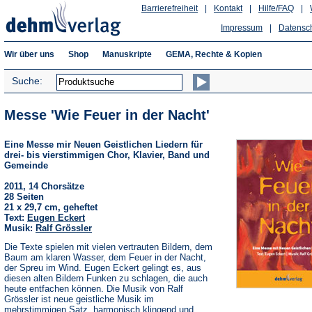
Barrierefreiheit
|
Kontakt
|
Hilfe/FAQ
|
Impressum
|
Datensc
Wir über uns
Shop
Manuskripte
GEMA, Rechte & Kopien
Suche:
Messe 'Wie Feuer in der Nacht'
Eine Messe mir Neuen Geistlichen Liedern für
drei- bis vierstimmigen Chor, Klavier, Band und
Gemeinde
2011, 14 Chorsätze
28 Seiten
21 x 29,7 cm, geheftet
Text:
Eugen Eckert
Musik:
Ralf Grössler
Die Texte spielen mit vielen vertrauten Bildern, dem
Baum am klaren Wasser, dem Feuer in der Nacht,
der Spreu im Wind. Eugen Eckert gelingt es, aus
diesen alten Bildern Funken zu schlagen, die auch
heute entfachen können. Die Musik von Ralf
Grössler ist neue geistliche Musik im
mehrstimmigen Satz, harmonisch klingend und