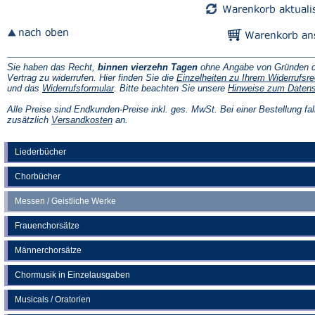
Sie haben das Recht,
binnen vierzehn Tagen
ohne Angabe von Gründen d
Vertrag zu widerrufen. Hier finden Sie die
Einzelheiten zu Ihrem Widerrufsre
(Öffnet
und das
Widerrufsformular
. Bitte beachten Sie unsere
Hinweise zum Daten
in
einem
Alle Preise sind Endkunden-Preise inkl. ges. MwSt. Bei einer Bestellung fal
neuen
(Öffnet
zusätzlich
Versandkosten
an.
Tab)
in
einem
neuen
Liederbücher
Tab)
Chorbücher
Messen / Geistliche Werke
Frauenchorsätze
Männerchorsätze
Chormusik in Einzelausgaben
Musicals / Oratorien