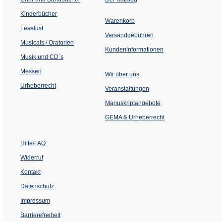
in
einem
Kinderbücher
neuen
Warenkorb
Tab)
Leselust
Versandgebühren
Musicals / Oratorien
Kundeninformationen
Musik und CD´s
Messen
Wir über uns
Urheberrecht
(Öffnet
Veranstaltungen
in
einem
Manuskriptangebote
neuen
Tab)
GEMA & Urheberrecht
Hilfe/FAQ
Widerruf
Kontakt
Datenschutz
Impressum
Barrierefreiheit