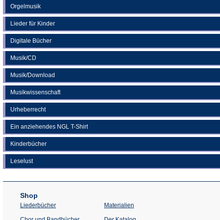
Orgelmusik
Lieder für Kinder
Digitale Bücher
Musik/CD
Musik/Download
Musikwissenschaft
Urheberrecht
Ein anziehendes NGL T-Shirt
Kinderbücher
Leselust
Shop
Liederbücher
Materialien
(Öffnet
Chor und Bandbücher
Der Katalog