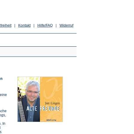
freiheit
|
Kontakt
|
Hilfe/FAQ
|
Widerruf
en
seine
sche
ngs,
. In
d
s