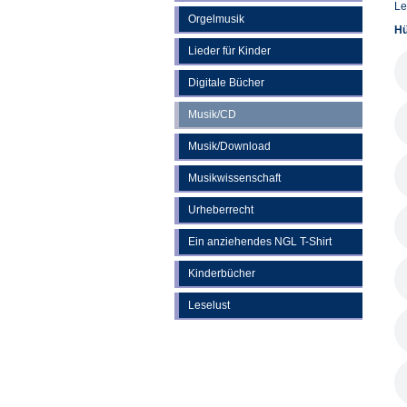
Le
Orgelmusik
Hü
Lieder für Kinder
Digitale Bücher
Musik/CD
Musik/Download
Musikwissenschaft
Urheberrecht
Ein anziehendes NGL T-Shirt
Kinderbücher
Leselust