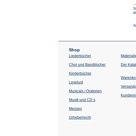
S
d
(Ö
.
in
e
A
n
T
Shop
Liederbücher
Materiali
Chor und Bandbücher
Der Kata
Kinderbücher
Warenko
Leselust
Versand
Musicals / Oratorien
Kundenin
Musik und CD´s
Messen
Urheberrecht