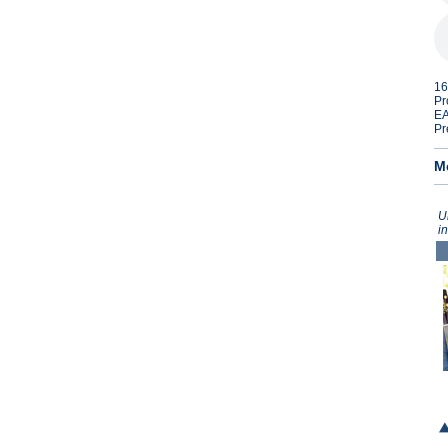
16
Pr
EA
Pr
M
U
i