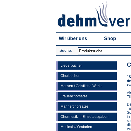
Wir über uns
Shop
Suche:
C
Liederbücher
Chorbücher
"S
de
zw
Messen / Geistliche Werke
Al
Frauenchorsätze
Ti
De
Männerchorsätze
Ti
So
Chormusik in Einzelausgaben
in
se
di
Musicals / Oratorien
Au