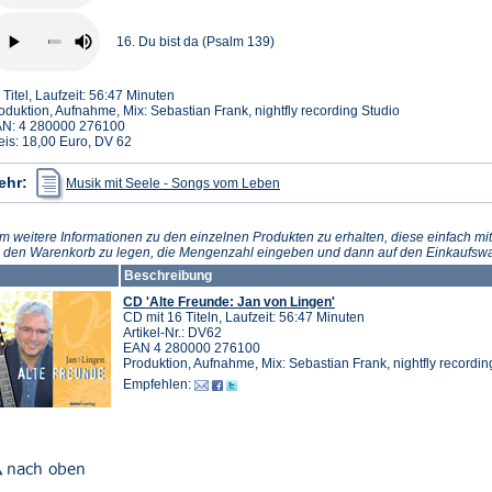
16. Du bist da (Psalm 139)
 Titel, Laufzeit: 56:47 Minuten
oduktion, Aufnahme, Mix: Sebastian Frank, nightfly recording Studio
N: 4 280000 276100
eis: 18,00 Euro, DV 62
(Öffnet
ehr:
Musik mit Seele - Songs vom Leben
in
einem
neuen
Tab)
m weitere Informationen zu den einzelnen Produkten zu erhalten, diese einfach mit
n den Warenkorb zu legen, die Mengenzahl eingeben und dann auf den Einkaufswa
Beschreibung
CD 'Alte Freunde: Jan von Lingen'
CD mit 16 Titeln, Laufzeit: 56:47 Minuten
Artikel-Nr.: DV62
EAN 4 280000 276100
Produktion, Aufnahme, Mix: Sebastian Frank, nightfly recordin
Empfehlen: