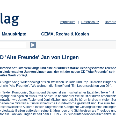
Impressum
|
Datenschutz
|
Barriere
Manuskripte
GEMA, Rechte & Kopien
D 'Alte Freunde' Jan von Lingen
infonische" Gitarrenklänge und eine ausdrucksstarke Gesangsstimme zeichn
n Liedermacher
Jan von Lingen
aus, der mit der neuen CD "Alte Freunde" sein
eites Werk vorlegt.
s Singer-Song-Writer bewegt er sich zwischen Ballade und Pop. Bildreich klingen 
tel wie "Alte Freunde", "Wo wohnen die Engel" und "Ein Lebenszeichen von Dir".
r Texter, Komponist, Gitarrist und Sänger ist ein musikalischer Erzähler: Texte "mit
efgang" erklingen zu Musik "mit Seele". In besonderer Weise ist er durch amerikani
ngwriter wie James Taylor und Joni Mitchell geprägt. Zu hören ist dies in vielen So
 denen die Gitarren auf unterschiedliche Grundakkorde gestimmt sind. Die zum Teil
lbstentwickelten Akkorde lassen ungewohnte Klänge zur Gesangsstimme erklingen
e Liedtexte fließen außerdem seine Erfahrungen und Sichtweisen als Theologe un
tor ein. Jan von Lingen ist seit dem 1. Juni 2015 Superintendent des Kirchenkreise