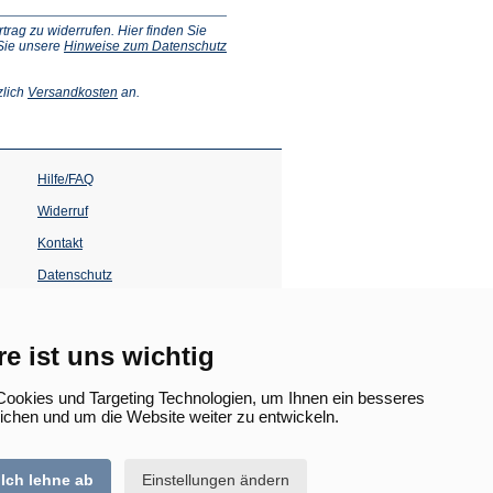
ag zu widerrufen. Hier finden Sie
 Sie unsere
Hinweise zum Datenschutz
(Öffnet
zlich
Versandkosten
an.
in
einem
neuen
Tab)
Hilfe/FAQ
Widerruf
Kontakt
Datenschutz
Impressum
Barrierefreiheit
re ist uns wichtig
(Öffnet
in
ookies und Targeting Technologien, um Ihnen ein besseres
einem
lichen und um die Website weiter zu entwickeln.
neuen
Tab)
Ich lehne ab
Einstellungen ändern