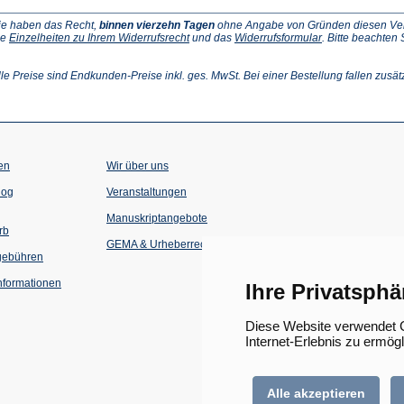
ie haben das Recht,
binnen vierzehn Tagen
ohne Angabe von Gründen diesen Vertr
(Öffnet
(Öffnet
ie
Einzelheiten zu Ihrem Widerrufsrecht
und das
Widerrufsformular
. Bitte beachten
ffnet
in
in
einem
einem
inem
neuen
neuen
lle Preise sind Endkunden-Preise inkl. ges. MwSt. Bei einer Bestellung fallen zusät
euen
Tab)
Tab)
ab)
en
Wir über uns
(Öffnet
(Öffnet
log
Veranstaltungen
in
in
einem
einem
Manuskriptangebote
neuen
neuen
rb
Tab)
Tab)
GEMA & Urheberrecht
gebühren
formationen
Ihre Privatsphä
Diese Website verwendet C
Internet-Erlebnis zu ermög
Alle akzeptieren