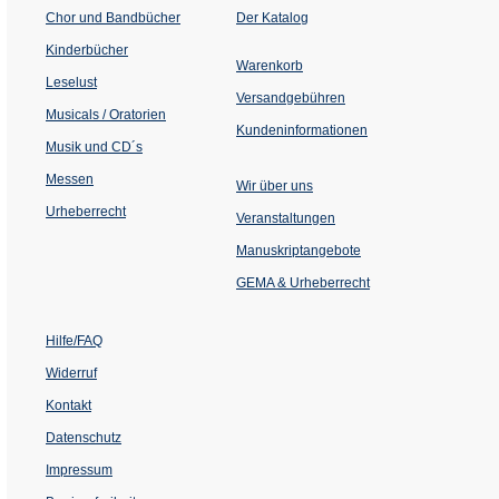
(Öffnet
Chor und Bandbücher
Der Katalog
in
einem
Kinderbücher
neuen
Warenkorb
Tab)
Leselust
Versandgebühren
Musicals / Oratorien
Kundeninformationen
Musik und CD´s
Messen
Wir über uns
Urheberrecht
(Öffnet
Veranstaltungen
in
einem
Manuskriptangebote
neuen
Tab)
GEMA & Urheberrecht
Hilfe/FAQ
Widerruf
Kontakt
Datenschutz
Impressum