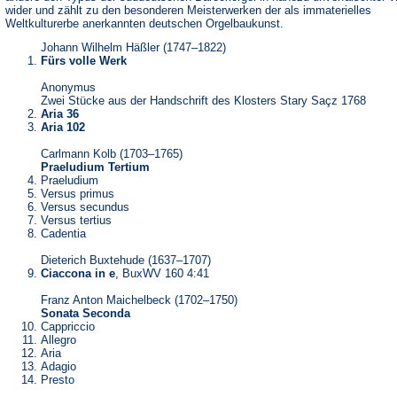
wider und zählt zu den besonderen Meisterwerken der als immaterielles
Weltkulturerbe anerkannten deutschen Orgelbaukunst.
Johann Wilhelm Häßler (1747–1822)
Fürs volle Werk
Anonymus
Zwei Stücke aus der Handschrift des Klosters Stary Saçz 1768
Aria 36
Aria 102
Carlmann Kolb (1703–1765)
Praeludium Tertium
Praeludium
Versus primus
Versus secundus
Versus tertius
Cadentia
Dieterich Buxtehude (1637–1707)
Ciaccona in e
, BuxWV 160 4:41
Franz Anton Maichelbeck (1702–1750)
Sonata Seconda
Cappriccio
Allegro
Aria
Adagio
Presto