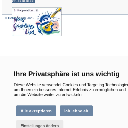
Barrierefreiheit
(Öffnet
in
einem
© Dehm Verlag
2026
neuen
Tab)
Ihre Privatsphäre ist uns wichtig
Diese Website verwendet Cookies und Targeting Technologie
um Ihnen ein besseres Internet-Erlebnis zu ermöglichen und
um die Website weiter zu entwickeln.
Alle akzeptieren
Ich lehne ab
Einstellungen ändern