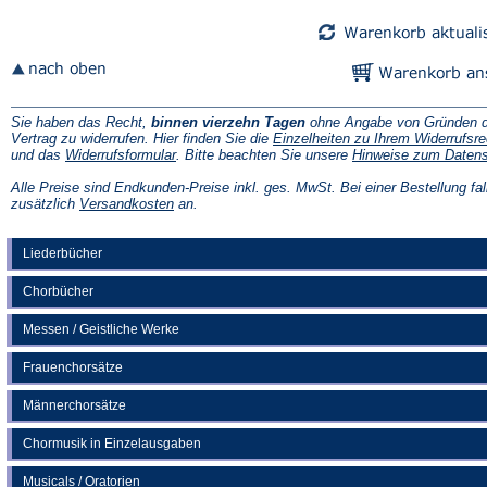
Sie haben das Recht,
binnen vierzehn Tagen
ohne Angabe von Gründen d
Vertrag zu widerrufen. Hier finden Sie die
Einzelheiten zu Ihrem Widerrufsre
(Öffnet
und das
Widerrufsformular
. Bitte beachten Sie unsere
Hinweise zum Daten
in
einem
Alle Preise sind Endkunden-Preise inkl. ges. MwSt. Bei einer Bestellung fal
neuen
(Öffnet
zusätzlich
Versandkosten
an.
Tab)
in
einem
neuen
Liederbücher
Tab)
Chorbücher
Messen / Geistliche Werke
Frauenchorsätze
Männerchorsätze
Chormusik in Einzelausgaben
Musicals / Oratorien