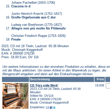
Johann Pachelbel (1653–1706)
Ciacona in d
Justin Heinrich Knecht (1752–1817)
Große Orgelsonate aus C dur
Ludwig van Beethoven (1770–1827)
Allegro non più molto für Flötenuhr
Christian Friedrich Ruppe (1753–1826)
Finale
2023, CD mit 18 Titeln, Laufzeit: 65:36 Minuten
Musik: Christoph Keggenhoff
EAN: 4 280000 276230
Preis: 18,00 Euro, DV 116
Um weitere Informationen zu den einzelnen Produkten zu erhalten, diese ei
mit der Maus anklicken. Um einen Artikel in den Warenkorb zu legen, die
Mengenzahl eingeben und dann auf den Einkaufswagen klicken.
Beschreibung
Preis
CD 'Fürs volle Werk'
18,00€
2023, CD mit 18 Titeln, Laufzeit: 65:36
Minuten
Artikel-Nr.: DV116
EAN: 4 280000 276230
Musik: Christoph Keggenhoff
Empfehlen: