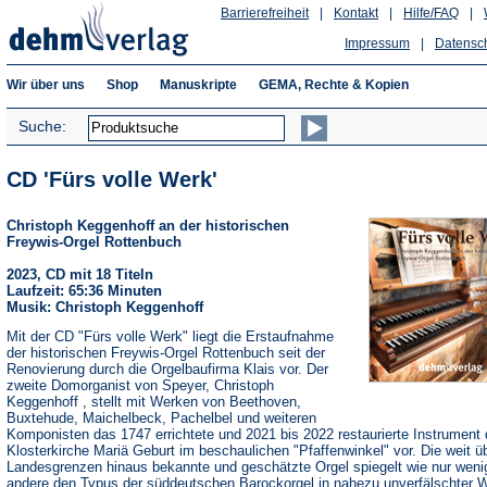
Barrierefreiheit
|
Kontakt
|
Hilfe/FAQ
|
Impressum
|
Datensc
Wir über uns
Shop
Manuskripte
GEMA, Rechte & Kopien
Suche:
CD 'Fürs volle Werk'
Christoph Keggenhoff an der historischen
Freywis-Orgel Rottenbuch
2023, CD mit 18 Titeln
Laufzeit: 65:36 Minuten
Musik: Christoph Keggenhoff
Mit der CD "Fürs volle Werk" liegt die Erstaufnahme
der historischen Freywis-Orgel Rottenbuch seit der
Renovierung durch die Orgelbaufirma Klais vor. Der
zweite Domorganist von Speyer, Christoph
Keggenhoff , stellt mit Werken von Beethoven,
Buxtehude, Maichelbeck, Pachelbel und weiteren
Komponisten das 1747 errichtete und 2021 bis 2022 restaurierte Instrument 
Klosterkirche Mariä Geburt im beschaulichen "Pfaffenwinkel" vor. Die weit ü
Landesgrenzen hinaus bekannte und geschätzte Orgel spiegelt wie nur weni
andere den Typus der süddeutschen Barockorgel in nahezu unverfälschter 