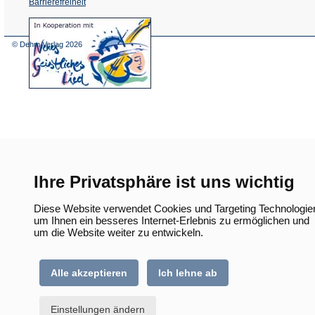
Barrierefreiheit
(Öffnet
in
einem
© Dehm Verlag
2026
neuen
Tab)
Ihre Privatsphäre ist uns wichtig
Diese Website verwendet Cookies und Targeting Technologie
um Ihnen ein besseres Internet-Erlebnis zu ermöglichen und
um die Website weiter zu entwickeln.
Alle akzeptieren
Ich lehne ab
Einstellungen ändern