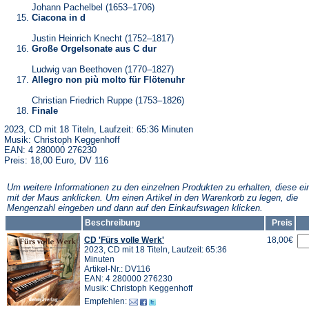
Johann Pachelbel (1653–1706)
Ciacona in d
Justin Heinrich Knecht (1752–1817)
Große Orgelsonate aus C dur
Ludwig van Beethoven (1770–1827)
Allegro non più molto für Flötenuhr
Christian Friedrich Ruppe (1753–1826)
Finale
2023, CD mit 18 Titeln, Laufzeit: 65:36 Minuten
Musik: Christoph Keggenhoff
EAN: 4 280000 276230
Preis: 18,00 Euro, DV 116
Um weitere Informationen zu den einzelnen Produkten zu erhalten, diese ei
mit der Maus anklicken. Um einen Artikel in den Warenkorb zu legen, die
Mengenzahl eingeben und dann auf den Einkaufswagen klicken.
Beschreibung
Preis
CD 'Fürs volle Werk'
18,00€
2023, CD mit 18 Titeln, Laufzeit: 65:36
Minuten
Artikel-Nr.: DV116
EAN: 4 280000 276230
Musik: Christoph Keggenhoff
Empfehlen: