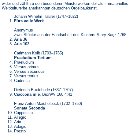
wider und zählt zu den besonderen Meisterwerken der als immaterielles
Weltkulturerbe anerkannten deutschen Orgelbaukunst.
Johann Wilhelm Häßler (1747–1822)
Fürs volle Werk
Anonymus
Zwei Stücke aus der Handschrift des Klosters Stary Saçz 1768
Aria 36
Aria 102
Carlmann Kolb (1703–1765)
Praeludium Tertium
Praeludium
Versus primus
Versus secundus
Versus tertius
Cadentia
Dieterich Buxtehude (1637–1707)
Ciaccona in e
, BuxWV 160 4:41
Franz Anton Maichelbeck (1702–1750)
Sonata Seconda
Cappriccio
Allegro
Aria
Adagio
Presto