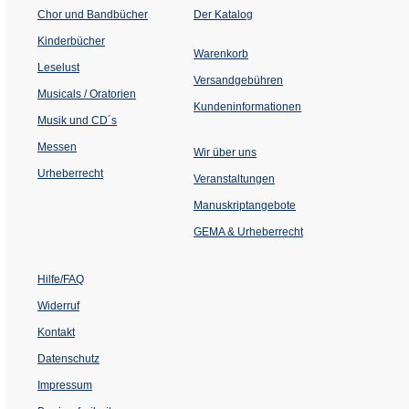
(Öffnet
Chor und Bandbücher
Der Katalog
in
einem
Kinderbücher
neuen
Warenkorb
Tab)
Leselust
Versandgebühren
Musicals / Oratorien
Kundeninformationen
Musik und CD´s
Messen
Wir über uns
Urheberrecht
(Öffnet
Veranstaltungen
in
einem
Manuskriptangebote
neuen
Tab)
GEMA & Urheberrecht
Hilfe/FAQ
Widerruf
Kontakt
Datenschutz
Impressum