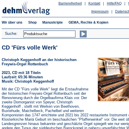
Barrierefreiheit
|
Kontakt
|
Hilfe/FAQ
|
Impressum
|
Datensc
Wir über uns
Shop
Manuskripte
GEMA, Rechte & Kopien
Suche:
CD 'Fürs volle Werk'
Christoph Keggenhoff an der historischen
Freywis-Orgel Rottenbuch
2023, CD mit 18 Titeln
Laufzeit: 65:36 Minuten
Musik: Christoph Keggenhoff
Mit der CD "Fürs volle Werk" liegt die Erstaufnahme
der historischen Freywis-Orgel Rottenbuch seit der
Renovierung durch die Orgelbaufirma Klais vor. Der
zweite Domorganist von Speyer, Christoph
Keggenhoff , stellt mit Werken von Beethoven,
Buxtehude, Maichelbeck, Pachelbel und weiteren
Komponisten das 1747 errichtete und 2021 bis 2022 restaurierte Instrument 
Klosterkirche Mariä Geburt im beschaulichen "Pfaffenwinkel" vor. Die weit ü
Landesgrenzen hinaus bekannte und geschätzte Orgel spiegelt wie nur weni
andere den Typus der süddeutschen Barockorgel in nahezu unverfälschter 