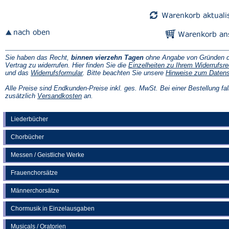
Sie haben das Recht,
binnen vierzehn Tagen
ohne Angabe von Gründen d
Vertrag zu widerrufen. Hier finden Sie die
Einzelheiten zu Ihrem Widerrufsre
(Öffnet
und das
Widerrufsformular
. Bitte beachten Sie unsere
Hinweise zum Daten
in
einem
Alle Preise sind Endkunden-Preise inkl. ges. MwSt. Bei einer Bestellung fal
neuen
(Öffnet
zusätzlich
Versandkosten
an.
Tab)
in
einem
neuen
Liederbücher
Tab)
Chorbücher
Messen / Geistliche Werke
Frauenchorsätze
Männerchorsätze
Chormusik in Einzelausgaben
Musicals / Oratorien