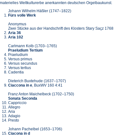
materielles Weltkulturerbe anerkannten deutschen Orgelbaukunst.
Johann Wilhelm Häßler (1747–1822)
Fürs volle Werk
Anonymus
Zwei Stücke aus der Handschrift des Klosters Stary Saçz 1768
Aria 36
Aria 102
Carlmann Kolb (1703–1765)
Praeludium Tertium
Praeludium
Versus primus
Versus secundus
Versus tertius
Cadentia
Dieterich Buxtehude (1637–1707)
Ciaccona in e
, BuxWV 160 4:41
Franz Anton Maichelbeck (1702–1750)
Sonata Seconda
Cappriccio
Allegro
Aria
Adagio
Presto
Johann Pachelbel (1653–1706)
Ciacona in d