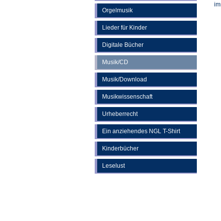
im
Orgelmusik
Lieder für Kinder
Digitale Bücher
Musik/CD
Musik/Download
Musikwissenschaft
Urheberrecht
Ein anziehendes NGL T-Shirt
Kinderbücher
Leselust