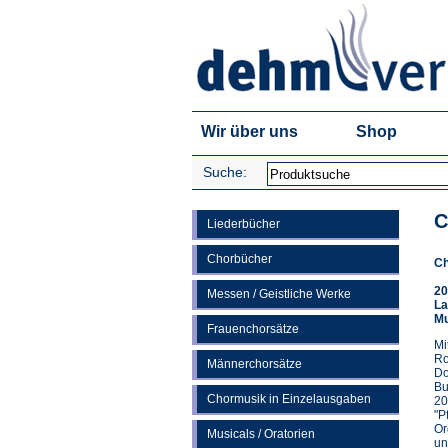
Wir über uns
Shop
Suche:
C
Liederbücher
Chorbücher
Ch
20
Messen / Geistliche Werke
La
Mu
Frauenchorsätze
Mi
Ro
Männerchorsätze
Do
Bu
Chormusik in Einzelausgaben
20
"P
Or
Musicals / Oratorien
un