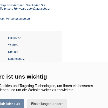
ag zu widerrufen. Hier finden Sie
 Sie unsere
Hinweise zum Datenschutz
(Öffnet
zlich
Versandkosten
an.
in
einem
neuen
Tab)
Hilfe/FAQ
Widerruf
Kontakt
Datenschutz
Impressum
Barrierefreiheit
re ist uns wichtig
(Öffnet
in
ookies und Targeting Technologien, um Ihnen ein besseres
einem
lichen und um die Website weiter zu entwickeln.
neuen
Tab)
Ich lehne ab
Einstellungen ändern