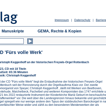
Impressum
|
Datenschutz
|
Barriere
Manuskripte
GEMA, Rechte & Kopien
D 'Fürs volle Werk'
ristoph Keggenhoff an der historischen Freywis-Orgel Rottenbuch
23, CD mit 18 Titeln
ufzeit: 65:36 Minuten
sik: Christoph Keggenhoff
t der CD "Fürs volle Werk" liegt die Erstaufnahme der historischen Freywis-Orgel
ttenbuch seit der Renovierung durch die Orgelbaufirma Klais vor. Der zweite
morganist von Speyer, Christoph Keggenhoff , stellt mit Werken von Beethoven,
xtehude, Maichelbeck, Pachelbel und weiteren Komponisten das 1747 errichtete 
21 bis 2022 restaurierte Instrument der Klosterkirche Mariä Geburt im beschaulich
faffenwinkel" vor. Die weit über die Landesgrenzen hinaus bekannte und geschätzt
gel spiegelt wie nur wenige andere den Typus der süddeutschen Barockorgel in n
verfälschter Weise wider und zählt zu den besonderen Meisterwerken der als