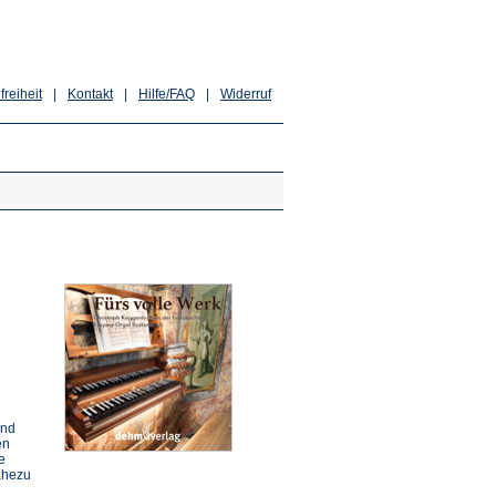
freiheit
|
Kontakt
|
Hilfe/FAQ
|
Widerruf
und
en
e
ahezu