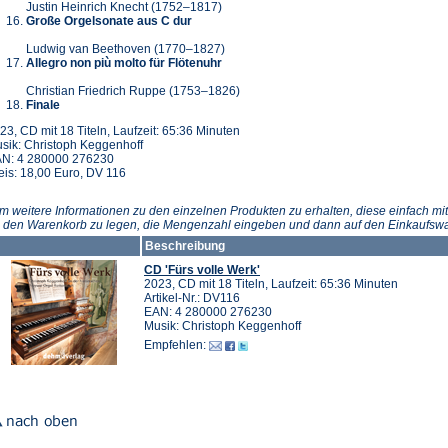
Justin Heinrich Knecht (1752–1817)
Große Orgelsonate aus C dur
Ludwig van Beethoven (1770–1827)
Allegro non più molto für Flötenuhr
Christian Friedrich Ruppe (1753–1826)
Finale
23, CD mit 18 Titeln, Laufzeit: 65:36 Minuten
sik: Christoph Keggenhoff
N: 4 280000 276230
eis: 18,00 Euro, DV 116
m weitere Informationen zu den einzelnen Produkten zu erhalten, diese einfach mit
n den Warenkorb zu legen, die Mengenzahl eingeben und dann auf den Einkaufswa
Beschreibung
CD 'Fürs volle Werk'
2023, CD mit 18 Titeln, Laufzeit: 65:36 Minuten
Artikel-Nr.: DV116
EAN: 4 280000 276230
Musik: Christoph Keggenhoff
Empfehlen: