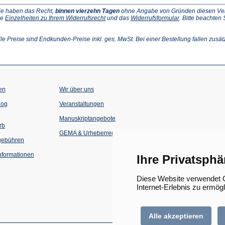
ie haben das Recht,
binnen vierzehn Tagen
ohne Angabe von Gründen diesen Vertr
(Öffnet
(Öffnet
ie
Einzelheiten zu Ihrem Widerrufsrecht
und das
Widerrufsformular
. Bitte beachten
ffnet
in
in
einem
einem
inem
neuen
neuen
lle Preise sind Endkunden-Preise inkl. ges. MwSt. Bei einer Bestellung fallen zusät
euen
Tab)
Tab)
ab)
en
Wir über uns
(Öffnet
(Öffnet
log
Veranstaltungen
in
in
einem
einem
Manuskriptangebote
neuen
neuen
rb
Tab)
Tab)
GEMA & Urheberrecht
gebühren
formationen
Ihre Privatsphä
Diese Website verwendet C
Internet-Erlebnis zu ermög
Alle akzeptieren