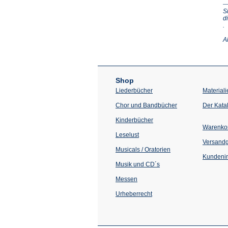
S
d
(Ö
.
in
e
A
n
T
Shop
Liederbücher
Materiali
Chor und Bandbücher
Der Kata
Kinderbücher
Warenko
Leselust
Versand
Musicals / Oratorien
Kundenin
Musik und CD´s
Messen
Urheberrecht