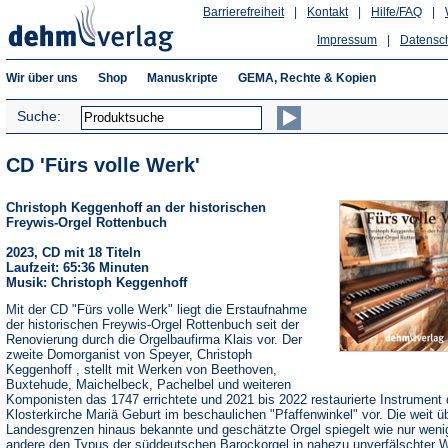
Barrierefreiheit
|
Kontakt
|
Hilfe/FAQ
|
Impressum
|
Datensc
Wir über uns
Shop
Manuskripte
GEMA, Rechte & Kopien
Suche:
CD 'Fürs volle Werk'
Christoph Keggenhoff an der historischen
Freywis-Orgel Rottenbuch
2023, CD mit 18 Titeln
Laufzeit: 65:36 Minuten
Musik: Christoph Keggenhoff
Mit der CD "Fürs volle Werk" liegt die Erstaufnahme
der historischen Freywis-Orgel Rottenbuch seit der
Renovierung durch die Orgelbaufirma Klais vor. Der
zweite Domorganist von Speyer, Christoph
Keggenhoff , stellt mit Werken von Beethoven,
Buxtehude, Maichelbeck, Pachelbel und weiteren
Komponisten das 1747 errichtete und 2021 bis 2022 restaurierte Instrument 
Klosterkirche Mariä Geburt im beschaulichen "Pfaffenwinkel" vor. Die weit ü
Landesgrenzen hinaus bekannte und geschätzte Orgel spiegelt wie nur weni
andere den Typus der süddeutschen Barockorgel in nahezu unverfälschter 