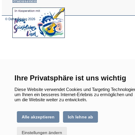
Barrierefreiheit
(Öffnet
in
einem
© Dehm Verlag
2026
neuen
Tab)
Ihre Privatsphäre ist uns wichtig
Diese Website verwendet Cookies und Targeting Technologie
um Ihnen ein besseres Internet-Erlebnis zu ermöglichen und
um die Website weiter zu entwickeln.
Alle akzeptieren
Ich lehne ab
Einstellungen ändern