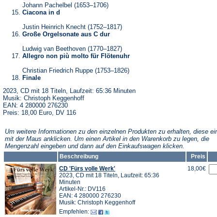
Johann Pachelbel (1653–1706)
Ciacona in d
Justin Heinrich Knecht (1752–1817)
Große Orgelsonate aus C dur
Ludwig van Beethoven (1770–1827)
Allegro non più molto für Flötenuhr
Christian Friedrich Ruppe (1753–1826)
Finale
2023, CD mit 18 Titeln, Laufzeit: 65:36 Minuten
Musik: Christoph Keggenhoff
EAN: 4 280000 276230
Preis: 18,00 Euro, DV 116
Um weitere Informationen zu den einzelnen Produkten zu erhalten, diese ei
mit der Maus anklicken. Um einen Artikel in den Warenkorb zu legen, die
Mengenzahl eingeben und dann auf den Einkaufswagen klicken.
Beschreibung
Preis
CD 'Fürs volle Werk'
18,00€
2023, CD mit 18 Titeln, Laufzeit: 65:36
Minuten
Artikel-Nr.: DV116
EAN: 4 280000 276230
Musik: Christoph Keggenhoff
Empfehlen: