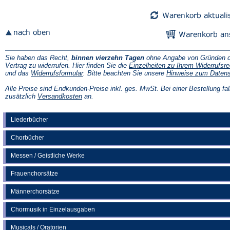
Sie haben das Recht,
binnen vierzehn Tagen
ohne Angabe von Gründen d
Vertrag zu widerrufen. Hier finden Sie die
Einzelheiten zu Ihrem Widerrufsre
(Öffnet
und das
Widerrufsformular
. Bitte beachten Sie unsere
Hinweise zum Daten
in
einem
Alle Preise sind Endkunden-Preise inkl. ges. MwSt. Bei einer Bestellung fal
neuen
(Öffnet
zusätzlich
Versandkosten
an.
Tab)
in
einem
neuen
Liederbücher
Tab)
Chorbücher
Messen / Geistliche Werke
Frauenchorsätze
Männerchorsätze
Chormusik in Einzelausgaben
Musicals / Oratorien