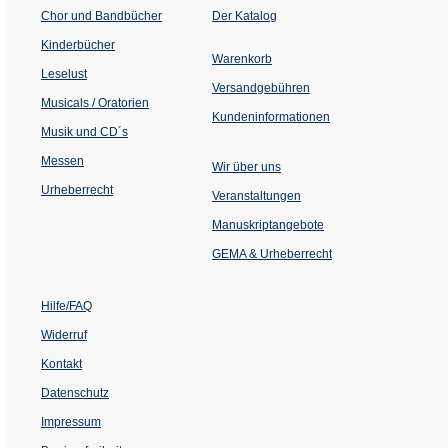
(Öffnet
Chor und Bandbücher
Der Katalog
in
einem
Kinderbücher
neuen
Warenkorb
Tab)
Leselust
Versandgebühren
Musicals / Oratorien
Kundeninformationen
Musik und CD´s
Messen
Wir über uns
Urheberrecht
(Öffnet
Veranstaltungen
in
einem
Manuskriptangebote
neuen
Tab)
GEMA & Urheberrecht
Hilfe/FAQ
Widerruf
Kontakt
Datenschutz
Impressum