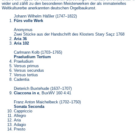
wider und zählt zu den besonderen Meisterwerken der als immaterielles
Weltkulturerbe anerkannten deutschen Orgelbaukunst.
Johann Wilhelm Häßler (1747–1822)
Fürs volle Werk
Anonymus
Zwei Stücke aus der Handschrift des Klosters Stary Saçz 1768
Aria 36
Aria 102
Carlmann Kolb (1703–1765)
Praeludium Tertium
Praeludium
Versus primus
Versus secundus
Versus tertius
Cadentia
Dieterich Buxtehude (1637–1707)
Ciaccona in e
, BuxWV 160 4:41
Franz Anton Maichelbeck (1702–1750)
Sonata Seconda
Cappriccio
Allegro
Aria
Adagio
Presto