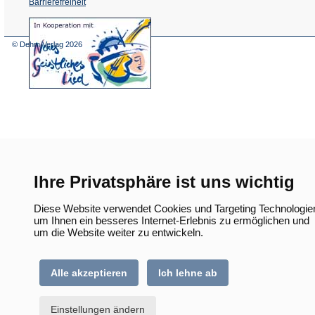
Barrierefreiheit
(Öffnet
in
einem
© Dehm Verlag
2026
neuen
Tab)
Ihre Privatsphäre ist uns wichtig
Diese Website verwendet Cookies und Targeting Technologie
um Ihnen ein besseres Internet-Erlebnis zu ermöglichen und
um die Website weiter zu entwickeln.
Alle akzeptieren
Ich lehne ab
Einstellungen ändern