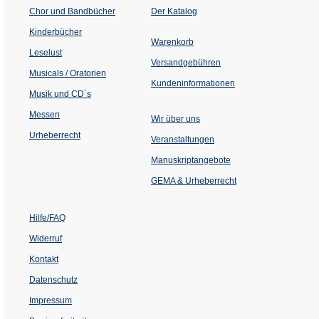
(Öffnet
Chor und Bandbücher
Der Katalog
in
einem
Kinderbücher
neuen
Warenkorb
Tab)
Leselust
Versandgebühren
Musicals / Oratorien
Kundeninformationen
Musik und CD´s
Messen
Wir über uns
Urheberrecht
(Öffnet
Veranstaltungen
in
einem
Manuskriptangebote
neuen
Tab)
GEMA & Urheberrecht
Hilfe/FAQ
Widerruf
Kontakt
Datenschutz
Impressum