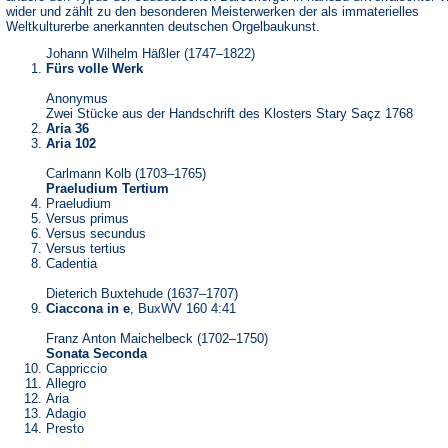
wider und zählt zu den besonderen Meisterwerken der als immaterielles
Weltkulturerbe anerkannten deutschen Orgelbaukunst.
Johann Wilhelm Häßler (1747–1822)
Fürs volle Werk
Anonymus
Zwei Stücke aus der Handschrift des Klosters Stary Saçz 1768
Aria 36
Aria 102
Carlmann Kolb (1703–1765)
Praeludium Tertium
Praeludium
Versus primus
Versus secundus
Versus tertius
Cadentia
Dieterich Buxtehude (1637–1707)
Ciaccona in e
, BuxWV 160 4:41
Franz Anton Maichelbeck (1702–1750)
Sonata Seconda
Cappriccio
Allegro
Aria
Adagio
Presto