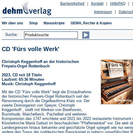
Barrierefreiheit
|
Kontakt
|
Hilfe/FAQ
|
Impressum
|
Datensc
Wir über uns
Shop
Manuskripte
GEMA, Rechte & Kopien
Suche:
CD 'Fürs volle Werk'
Christoph Keggenhoff an der historischen
Freywis-Orgel Rottenbuch
2023, CD mit 18 Titeln
Laufzeit: 65:36 Minuten
Musik: Christoph Keggenhoff
Mit der CD "Fürs volle Werk" liegt die Erstaufnahme
der historischen Freywis-Orgel Rottenbuch seit der
Renovierung durch die Orgelbaufirma Klais vor. Der
zweite Domorganist von Speyer, Christoph
Keggenhoff , stellt mit Werken von Beethoven,
Buxtehude, Maichelbeck, Pachelbel und weiteren
Komponisten das 1747 errichtete und 2021 bis 2022 restaurierte Instrument 
Klosterkirche Mariä Geburt im beschaulichen "Pfaffenwinkel" vor. Die weit ü
Landesgrenzen hinaus bekannte und geschätzte Orgel spiegelt wie nur weni
andere den Typus der süddeutschen Barockorgel in nahezu unverfälschter 