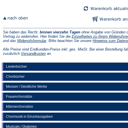
Sie haben das Recht,
binnen vierzehn Tagen
ohne Angabe von Gründen d
Vertrag zu widerrufen. Hier finden Sie die
Einzelheiten zu Ihrem Widerrufsre
(Öffnet
und das
Widerrufsformular
. Bitte beachten Sie unsere
Hinweise zum Daten
in
einem
Alle Preise sind Endkunden-Preise inkl. ges. MwSt. Bei einer Bestellung fal
neuen
(Öffnet
zusätzlich
Versandkosten
an.
Tab)
in
einem
neuen
Liederbücher
Tab)
Chorbücher
Messen / Geistliche Werke
Frauenchorsätze
Männerchorsätze
Chormusik in Einzelausgaben
Musicals / Oratorien