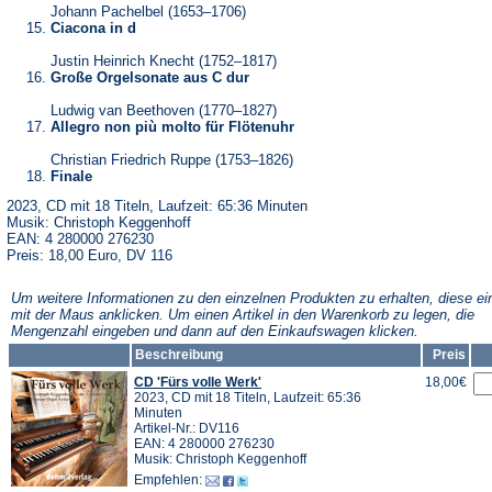
Johann Pachelbel (1653–1706)
Ciacona in d
Justin Heinrich Knecht (1752–1817)
Große Orgelsonate aus C dur
Ludwig van Beethoven (1770–1827)
Allegro non più molto für Flötenuhr
Christian Friedrich Ruppe (1753–1826)
Finale
2023, CD mit 18 Titeln, Laufzeit: 65:36 Minuten
Musik: Christoph Keggenhoff
EAN: 4 280000 276230
Preis: 18,00 Euro, DV 116
Um weitere Informationen zu den einzelnen Produkten zu erhalten, diese ei
mit der Maus anklicken. Um einen Artikel in den Warenkorb zu legen, die
Mengenzahl eingeben und dann auf den Einkaufswagen klicken.
Beschreibung
Preis
CD 'Fürs volle Werk'
18,00€
2023, CD mit 18 Titeln, Laufzeit: 65:36
Minuten
Artikel-Nr.: DV116
EAN: 4 280000 276230
Musik: Christoph Keggenhoff
Empfehlen: