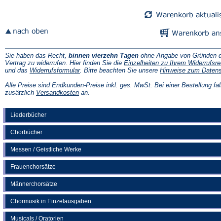
Sie haben das Recht,
binnen vierzehn Tagen
ohne Angabe von Gründen d
Vertrag zu widerrufen. Hier finden Sie die
Einzelheiten zu Ihrem Widerrufsre
(Öffnet
und das
Widerrufsformular
. Bitte beachten Sie unsere
Hinweise zum Daten
in
einem
Alle Preise sind Endkunden-Preise inkl. ges. MwSt. Bei einer Bestellung fal
neuen
(Öffnet
zusätzlich
Versandkosten
an.
Tab)
in
einem
neuen
Liederbücher
Tab)
Chorbücher
Messen / Geistliche Werke
Frauenchorsätze
Männerchorsätze
Chormusik in Einzelausgaben
Musicals / Oratorien