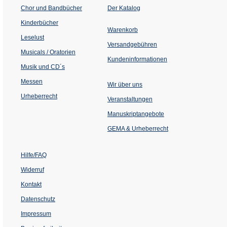
(Öffnet
Chor und Bandbücher
Der Katalog
in
einem
Kinderbücher
neuen
Warenkorb
Tab)
Leselust
Versandgebühren
Musicals / Oratorien
Kundeninformationen
Musik und CD´s
Messen
Wir über uns
Urheberrecht
(Öffnet
Veranstaltungen
in
einem
Manuskriptangebote
neuen
Tab)
GEMA & Urheberrecht
Hilfe/FAQ
Widerruf
Kontakt
Datenschutz
Impressum