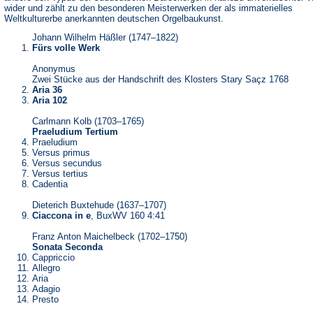
wider und zählt zu den besonderen Meisterwerken der als immaterielles
Weltkulturerbe anerkannten deutschen Orgelbaukunst.
Johann Wilhelm Häßler (1747–1822)
Fürs volle Werk
Anonymus
Zwei Stücke aus der Handschrift des Klosters Stary Saçz 1768
Aria 36
Aria 102
Carlmann Kolb (1703–1765)
Praeludium Tertium
Praeludium
Versus primus
Versus secundus
Versus tertius
Cadentia
Dieterich Buxtehude (1637–1707)
Ciaccona in e
, BuxWV 160 4:41
Franz Anton Maichelbeck (1702–1750)
Sonata Seconda
Cappriccio
Allegro
Aria
Adagio
Presto