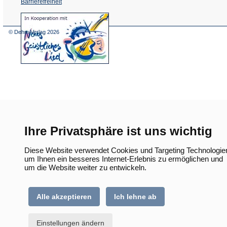
Barrierefreiheit
(Öffnet
in
einem
© Dehm Verlag
2026
neuen
Tab)
Ihre Privatsphäre ist uns wichtig
Diese Website verwendet Cookies und Targeting Technologie
um Ihnen ein besseres Internet-Erlebnis zu ermöglichen und
um die Website weiter zu entwickeln.
Alle akzeptieren
Ich lehne ab
Einstellungen ändern