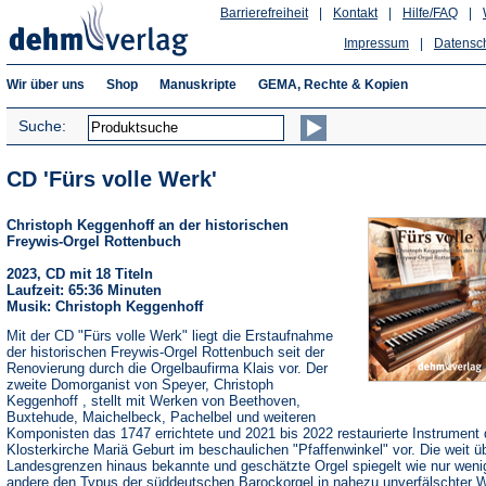
Barrierefreiheit
|
Kontakt
|
Hilfe/FAQ
|
Impressum
|
Datensc
Wir über uns
Shop
Manuskripte
GEMA, Rechte & Kopien
Suche:
CD 'Fürs volle Werk'
Christoph Keggenhoff an der historischen
Freywis-Orgel Rottenbuch
2023, CD mit 18 Titeln
Laufzeit: 65:36 Minuten
Musik: Christoph Keggenhoff
Mit der CD "Fürs volle Werk" liegt die Erstaufnahme
der historischen Freywis-Orgel Rottenbuch seit der
Renovierung durch die Orgelbaufirma Klais vor. Der
zweite Domorganist von Speyer, Christoph
Keggenhoff , stellt mit Werken von Beethoven,
Buxtehude, Maichelbeck, Pachelbel und weiteren
Komponisten das 1747 errichtete und 2021 bis 2022 restaurierte Instrument 
Klosterkirche Mariä Geburt im beschaulichen "Pfaffenwinkel" vor. Die weit ü
Landesgrenzen hinaus bekannte und geschätzte Orgel spiegelt wie nur weni
andere den Typus der süddeutschen Barockorgel in nahezu unverfälschter 