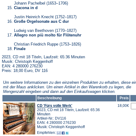
Johann Pachelbel (1653–1706)
Ciacona in d
Justin Heinrich Knecht (1752–1817)
Große Orgelsonate aus C dur
Ludwig van Beethoven (1770–1827)
Allegro non più molto für Flötenuhr
Christian Friedrich Ruppe (1753–1826)
Finale
2023, CD mit 18 Titeln, Laufzeit: 65:36 Minuten
Musik: Christoph Keggenhoff
EAN: 4 280000 276230
Preis: 18,00 Euro, DV 116
Um weitere Informationen zu den einzelnen Produkten zu erhalten, diese ei
mit der Maus anklicken. Um einen Artikel in den Warenkorb zu legen, die
Mengenzahl eingeben und dann auf den Einkaufswagen klicken.
Beschreibung
Preis
CD 'Fürs volle Werk'
18,00€
2023, CD mit 18 Titeln, Laufzeit: 65:36
Minuten
Artikel-Nr.: DV116
EAN: 4 280000 276230
Musik: Christoph Keggenhoff
Empfehlen: