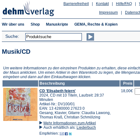
Barrierefreiheit
|
Kontakt
|
Hilfe/FAQ
|
Impressum
|
Datensc
Wir über uns
Shop
Manuskripte
GEMA, Rechte & Kopien
Suche:
Musik/CD
Um weitere Informationen zu den einzelnen Produkten zu erhalten, diese einfach
der Maus anklicken. Um einen Artikel in den Warenkorb zu legen, die Mengenza
eingeben und dann auf den Einkaufswagen klicken.
Beschreibung
Preis
CD 'Elisabeth feiern'
18,00€
2024, CD mit 10 Titeln, Laufzeit: 28:37
Minuten
Artikel-Nr.: DV100/01
EAN: 13 4280000 27623 0
Gesang, Klavier, Gitarre: Claudia Lawong,
Thomas Kraß, Christian Schmölzing
Mehr Informationen zum Artikel
Auch erhältlich als:
Liederbuch
Empfehlen: