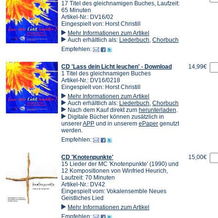
17 Titel des gleichnamigen Buches, Laufzeit:
65 Minuten
Artikel-Nr.: DV16/02
Eingespielt von: Horst Christill
Mehr Informationen zum Artikel
Auch erhältlich als:
Liederbuch
,
Chorbuch
Empfehlen:
CD 'Lass dein Licht leuchen' - Download
14,99€
1 Titel des gleichnamigen Buches
Artikel-Nr.: DV16/0218
Eingespielt von: Horst Christill
Mehr Informationen zum Artikel
Auch erhältlich als:
Liederbuch
,
Chorbuch
(Öffnet
Nach dem Kauf direkt zum
herunterladen
.
in
Digitale Bücher können zusätzlich in
(Öffnet
(Öffnet
einem
unserer
APP
und in unserem
ePaper
genutzt
in
in
neuen
werden.
einem
einem
Tab)
Empfehlen:
neuen
neuen
Tab)
Tab)
CD 'Knotenpunkte'
15,00€
15 Lieder der MC 'Knotenpunkte' (1990) und
12 Kompositionen von Winfried Heurich,
Laufzeit: 70 Minuten
Artikel-Nr.: DV42
Eingespielt vom: Vokalensemble Neues
Geistliches Lied
Mehr Informationen zum Artikel
Empfehlen: