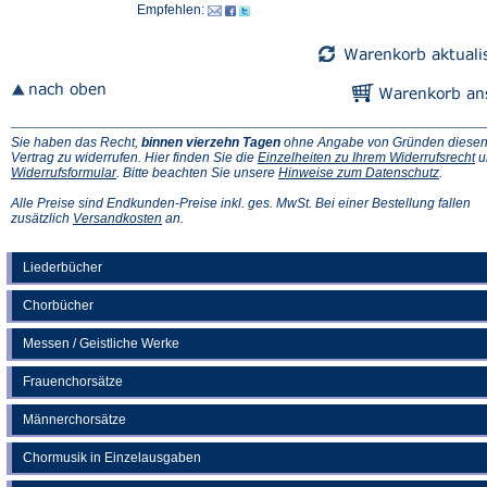
Empfehlen:
Sie haben das Recht,
binnen vierzehn Tagen
ohne Angabe von Gründen diese
(Ö
Vertrag zu widerrufen. Hier finden Sie die
Einzelheiten zu Ihrem Widerrufsrecht
u
(Öffnet
(Öffnet
in
Widerrufsformular
. Bitte beachten Sie unsere
Hinweise zum Datenschutz
.
in
in
e
einem
einem
n
Alle Preise sind Endkunden-Preise inkl. ges. MwSt. Bei einer Bestellung fallen
neuen
(Öffnet
neuen
Ta
zusätzlich
Versandkosten
an.
Tab)
in
Tab)
einem
neuen
Liederbücher
Tab)
Chorbücher
Messen / Geistliche Werke
Frauenchorsätze
Männerchorsätze
Chormusik in Einzelausgaben