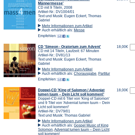
Männermesse'
CD mit 9 Titeln, 2008
Artikel-Nr.: DV1004/01
Text und Musik: Eugen Eckert, Thomas
Gabriel
Mehr Informationen zum Artikel
Auch erhältlich als:
Messe
Empfehlen:
CD 'Simeon - Oratorium zum Advent'
18,00€
CD mit 14 Titeln, Laufzeit: 67 Minuten
Artikel-Nr.: DV81/13
Text und Musik: Eugen Eckert, Thomas
Gabriel
Mehr Informationen zum Artikel
Auch erhältlich als:
Chorausgabe
,
Partitur
Empfehlen:
Doppel-CD 'King of Salomon / Adveniat
18,00€
lumen tuum – Dein Licht soll kommen!'
Doppel-CD mit 6 Titel von 'King of Salomon'
und 9 Titel von 'Adveniat lumen tuum – Dein
Licht soll kommen!'
Artikel-Nr.: DV79/01
Text und Musik: Thomas Gabriel
Mehr Informationen zum Artikel
Auch erhältlich als:
Gospel Music of King
Solomon
,
Adveniat lumen tuum – Dein Licht
soll kommen!