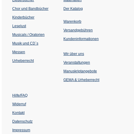
(Öffnet
Chor und Bandbücher
Der Katalog
in
einem
Kinderbücher
neuen
Warenkorb
Tab)
Leselust
Versandgebühren
Musicals / Oratorien
Kundeninformationen
Musik und CD´s
Messen
Wir über uns
Urheberrecht
(Öffnet
Veranstaltungen
in
einem
Manuskriptangebote
neuen
Tab)
GEMA & Urheberrecht
Hilfe/FAQ
Widerruf
Kontakt
Datenschutz
Impressum