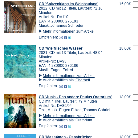
CD 'Spitzenklang im Weinbauland'
15,00€
2022, CD mit 12 Titeln, Laufzeit: 72:16
Minuten
Artikel-Nr.: DV110
EAN: 4 280000 276193
Musik: Johannes Schröder
Mehr Informationen zum Artikel
Empfehlen:
CD 'Wie frisches Wasser'
18,00€
2021, CD mit 13 Titeln, Laufzeit: 48:04
Minuten
Artikel-Nr.: DV93
EAN: 4 280000 276186
Musik: Eugen Eckert
Mehr Informationen zum Artikel
Auch erhältlich als:
Chorheft
Empfehlen:
CD 'Junia - Das andere Paulus Oratorium'
18,00€
CD mit 7 Titel, Laufzeit: 79 Minuten
Artikel-Nr.: DV89/04
Text, Musik: Eugen Eckert, Thomas Gabriel
Mehr Informationen zum Artikel
Auch erhältlich als:
Oratorium
Empfehlen:
CD 'Mass4men - Osnabrücker
18,00€