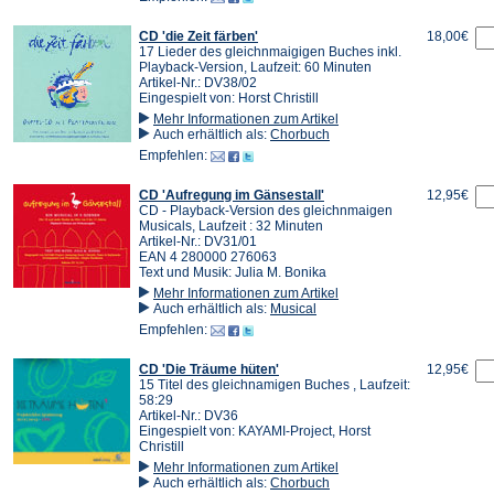
CD 'die Zeit färben'
18,00€
17 Lieder des gleichnmaigigen Buches inkl.
Playback-Version, Laufzeit: 60 Minuten
Artikel-Nr.: DV38/02
Eingespielt von: Horst Christill
Mehr Informationen zum Artikel
Auch erhältlich als:
Chorbuch
Empfehlen:
CD 'Aufregung im Gänsestall'
12,95€
CD - Playback-Version des gleichnmaigen
Musicals, Laufzeit : 32 Minuten
Artikel-Nr.: DV31/01
EAN 4 280000 276063
Text und Musik: Julia M. Bonika
Mehr Informationen zum Artikel
Auch erhältlich als:
Musical
Empfehlen:
CD 'Die Träume hüten'
12,95€
15 Titel des gleichnamigen Buches , Laufzeit:
58:29
Artikel-Nr.: DV36
Eingespielt von: KAYAMI-Project, Horst
Christill
Mehr Informationen zum Artikel
Auch erhältlich als:
Chorbuch