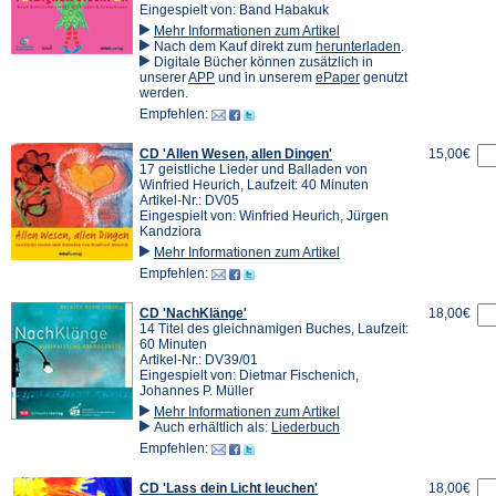
Eingespielt von: Band Habakuk
Mehr Informationen zum Artikel
(Öffnet
Nach dem Kauf direkt zum
herunterladen
.
in
Digitale Bücher können zusätzlich in
(Öffnet
(Öffnet
einem
unserer
APP
und in unserem
ePaper
genutzt
in
in
neuen
werden.
einem
einem
Tab)
Empfehlen:
neuen
neuen
Tab)
Tab)
CD 'Allen Wesen, allen Dingen'
15,00€
17 geistliche Lieder und Balladen von
Winfried Heurich, Laufzeit: 40 Minuten
Artikel-Nr.: DV05
Eingespielt von: Winfried Heurich, Jürgen
Kandziora
Mehr Informationen zum Artikel
Empfehlen:
CD 'NachKlänge'
18,00€
14 Titel des gleichnamigen Buches, Laufzeit:
60 Minuten
Artikel-Nr.: DV39/01
Eingespielt von: Dietmar Fischenich,
Johannes P. Müller
Mehr Informationen zum Artikel
Auch erhältlich als:
Liederbuch
Empfehlen:
CD 'Lass dein Licht leuchen'
18,00€