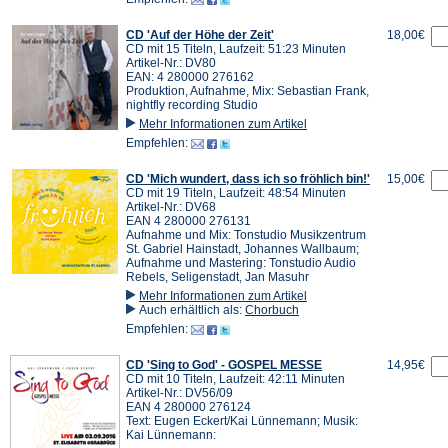
CD 'Auf der Höhe der Zeit'
18,00€
CD mit 15 Titeln, Laufzeit: 51:23 Minuten
Artikel-Nr.: DV80
EAN: 4 280000 276162
Produktion, Aufnahme, Mix: Sebastian Frank,
nightfly recording Studio
Mehr Informationen zum Artikel
Empfehlen:
CD 'Mich wundert, dass ich so fröhlich bin!'
15,00€
CD mit 19 Titeln, Laufzeit: 48:54 Minuten
Artikel-Nr.: DV68
EAN 4 280000 276131
Aufnahme und Mix: Tonstudio Musikzentrum
St. Gabriel Hainstadt, Johannes Wallbaum;
Aufnahme und Mastering: Tonstudio Audio
Rebels, Seligenstadt, Jan Masuhr
Mehr Informationen zum Artikel
Auch erhältlich als:
Chorbuch
Empfehlen:
CD 'Sing to God' - GOSPEL MESSE
14,95€
CD mit 10 Titeln, Laufzeit: 42:11 Minuten
Artikel-Nr.: DV56/09
EAN 4 280000 276124
Text: Eugen Eckert/Kai Lünnemann; Musik:
Kai Lünnemann: