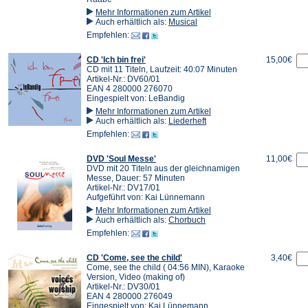
Mehr Informationen zum Artikel
Auch erhältlich als:
Musical
Empfehlen:
CD 'Ich bin frei'
15,00€
CD mit 11 Titeln, Laufzeit: 40:07 Minuten
Artikel-Nr.: DV60/01
EAN 4 280000 276070
Eingespielt von: LeBandig
Mehr Informationen zum Artikel
Auch erhältlich als:
Liederheft
Empfehlen:
DVD 'Soul Messe'
11,00€
DVD mit 20 Titeln aus der gleichnamigen
Messe, Dauer: 57 Minuten
Artikel-Nr.: DV17/01
Aufgeführt von: Kai Lünnemann
Mehr Informationen zum Artikel
Auch erhältlich als:
Chorbuch
Empfehlen:
CD 'Come, see the child'
3,40€
Come, see the child ( 04:56 MIN), Karaoke
Version, Video (making of)
Artikel-Nr.: DV30/01
EAN 4 280000 276049
Eingespielt von: Kai Lünnemann