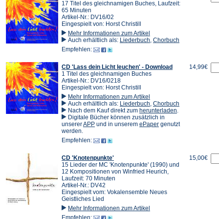
17 Titel des gleichnamigen Buches, Laufzeit:
65 Minuten
Artikel-Nr.: DV16/02
Eingespielt von: Horst Christill
Mehr Informationen zum Artikel
Auch erhältlich als:
Liederbuch
,
Chorbuch
Empfehlen:
CD 'Lass dein Licht leuchen' - Download
14,99€
1 Titel des gleichnamigen Buches
Artikel-Nr.: DV16/0218
Eingespielt von: Horst Christill
Mehr Informationen zum Artikel
Auch erhältlich als:
Liederbuch
,
Chorbuch
(Öffnet
Nach dem Kauf direkt zum
herunterladen
.
in
Digitale Bücher können zusätzlich in
(Öffnet
(Öffnet
einem
unserer
APP
und in unserem
ePaper
genutzt
in
in
neuen
werden.
einem
einem
Tab)
Empfehlen:
neuen
neuen
Tab)
Tab)
CD 'Knotenpunkte'
15,00€
15 Lieder der MC 'Knotenpunkte' (1990) und
12 Kompositionen von Winfried Heurich,
Laufzeit: 70 Minuten
Artikel-Nr.: DV42
Eingespielt vom: Vokalensemble Neues
Geistliches Lied
Mehr Informationen zum Artikel
Empfehlen: