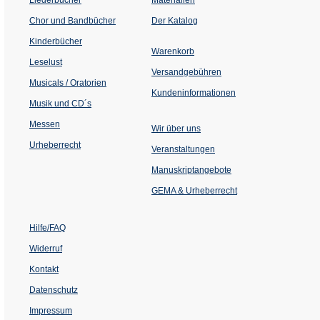
(Öffnet
Chor und Bandbücher
Der Katalog
in
einem
Kinderbücher
neuen
Warenkorb
Tab)
Leselust
Versandgebühren
Musicals / Oratorien
Kundeninformationen
Musik und CD´s
Messen
Wir über uns
Urheberrecht
(Öffnet
Veranstaltungen
in
einem
Manuskriptangebote
neuen
Tab)
GEMA & Urheberrecht
Hilfe/FAQ
Widerruf
Kontakt
Datenschutz
Impressum