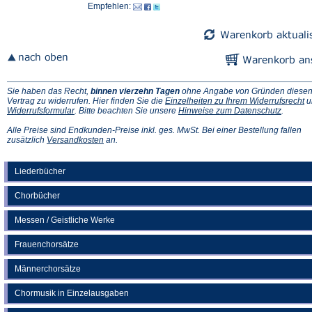
Empfehlen:
Sie haben das Recht,
binnen vierzehn Tagen
ohne Angabe von Gründen diese
(Ö
Vertrag zu widerrufen. Hier finden Sie die
Einzelheiten zu Ihrem Widerrufsrecht
u
(Öffnet
(Öffnet
in
Widerrufsformular
. Bitte beachten Sie unsere
Hinweise zum Datenschutz
.
in
in
e
einem
einem
n
Alle Preise sind Endkunden-Preise inkl. ges. MwSt. Bei einer Bestellung fallen
neuen
(Öffnet
neuen
Ta
zusätzlich
Versandkosten
an.
Tab)
in
Tab)
einem
neuen
Liederbücher
Tab)
Chorbücher
Messen / Geistliche Werke
Frauenchorsätze
Männerchorsätze
Chormusik in Einzelausgaben