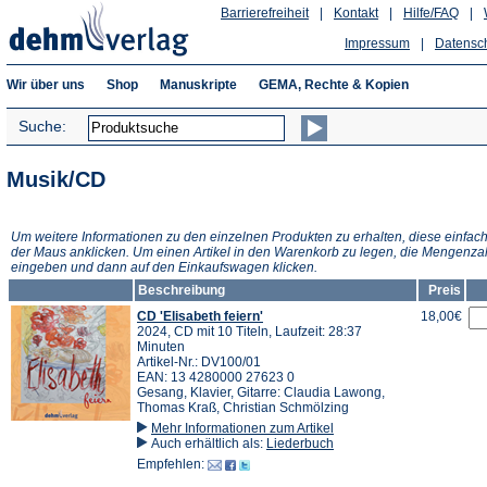
Barrierefreiheit
|
Kontakt
|
Hilfe/FAQ
|
Impressum
|
Datensc
Wir über uns
Shop
Manuskripte
GEMA, Rechte & Kopien
Suche:
Musik/CD
Um weitere Informationen zu den einzelnen Produkten zu erhalten, diese einfach
der Maus anklicken. Um einen Artikel in den Warenkorb zu legen, die Mengenza
eingeben und dann auf den Einkaufswagen klicken.
Beschreibung
Preis
CD 'Elisabeth feiern'
18,00€
2024, CD mit 10 Titeln, Laufzeit: 28:37
Minuten
Artikel-Nr.: DV100/01
EAN: 13 4280000 27623 0
Gesang, Klavier, Gitarre: Claudia Lawong,
Thomas Kraß, Christian Schmölzing
Mehr Informationen zum Artikel
Auch erhältlich als:
Liederbuch
Empfehlen: