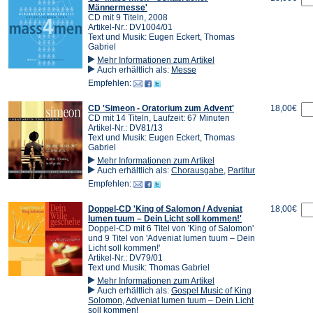
Männermesse'
CD mit 9 Titeln, 2008
Artikel-Nr.: DV1004/01
Text und Musik: Eugen Eckert, Thomas
Gabriel
Mehr Informationen zum Artikel
Auch erhältlich als:
Messe
Empfehlen:
CD 'Simeon - Oratorium zum Advent'
18,00€
CD mit 14 Titeln, Laufzeit: 67 Minuten
Artikel-Nr.: DV81/13
Text und Musik: Eugen Eckert, Thomas
Gabriel
Mehr Informationen zum Artikel
Auch erhältlich als:
Chorausgabe
,
Partitur
Empfehlen:
Doppel-CD 'King of Salomon / Adveniat
18,00€
lumen tuum – Dein Licht soll kommen!'
Doppel-CD mit 6 Titel von 'King of Salomon'
und 9 Titel von 'Adveniat lumen tuum – Dein
Licht soll kommen!'
Artikel-Nr.: DV79/01
Text und Musik: Thomas Gabriel
Mehr Informationen zum Artikel
Auch erhältlich als:
Gospel Music of King
Solomon
,
Adveniat lumen tuum – Dein Licht
soll kommen!