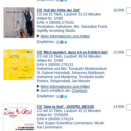
CD 'Auf der Höhe der Zeit'
18,00€
CD mit 15 Titeln, Laufzeit: 51:23 Minuten
Artikel-Nr.: DV80
EAN: 4 280000 276162
Produktion, Aufnahme, Mix: Sebastian Frank,
nightfly recording Studio
Mehr Informationen zum Artikel
Empfehlen:
CD 'Mich wundert, dass ich so fröhlich bin!'
15,00€
CD mit 19 Titeln, Laufzeit: 48:54 Minuten
Artikel-Nr.: DV68
EAN 4 280000 276131
Aufnahme und Mix: Tonstudio Musikzentrum
St. Gabriel Hainstadt, Johannes Wallbaum;
Aufnahme und Mastering: Tonstudio Audio
Rebels, Seligenstadt, Jan Masuhr
Mehr Informationen zum Artikel
Auch erhältlich als:
Chorbuch
Empfehlen:
CD 'Sing to God' - GOSPEL MESSE
14,95€
CD mit 10 Titeln, Laufzeit: 42:11 Minuten
Artikel-Nr.: DV56/09
EAN 4 280000 276124
Text: Eugen Eckert/Kai Lünnemann; Musik:
Kai Lünnemann: