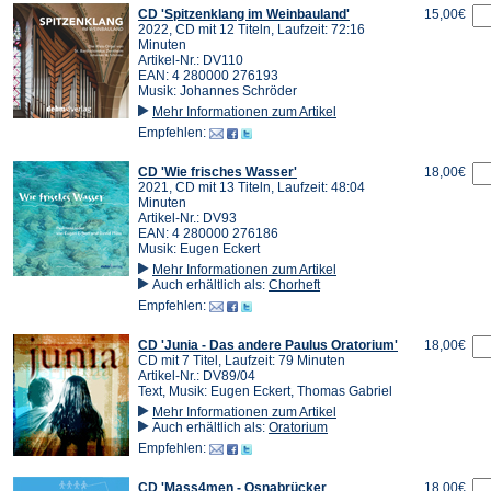
CD 'Spitzenklang im Weinbauland'
15,00€
2022, CD mit 12 Titeln, Laufzeit: 72:16
Minuten
Artikel-Nr.: DV110
EAN: 4 280000 276193
Musik: Johannes Schröder
Mehr Informationen zum Artikel
Empfehlen:
CD 'Wie frisches Wasser'
18,00€
2021, CD mit 13 Titeln, Laufzeit: 48:04
Minuten
Artikel-Nr.: DV93
EAN: 4 280000 276186
Musik: Eugen Eckert
Mehr Informationen zum Artikel
Auch erhältlich als:
Chorheft
Empfehlen:
CD 'Junia - Das andere Paulus Oratorium'
18,00€
CD mit 7 Titel, Laufzeit: 79 Minuten
Artikel-Nr.: DV89/04
Text, Musik: Eugen Eckert, Thomas Gabriel
Mehr Informationen zum Artikel
Auch erhältlich als:
Oratorium
Empfehlen:
CD 'Mass4men - Osnabrücker
18,00€