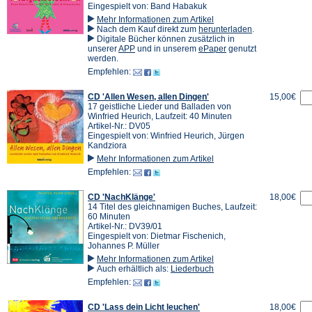
Eingespielt von: Band Habakuk
Mehr Informationen zum Artikel
(Öffnet
Nach dem Kauf direkt zum
herunterladen
.
in
Digitale Bücher können zusätzlich in
(Öffnet
(Öffnet
einem
unserer
APP
und in unserem
ePaper
genutzt
in
in
neuen
werden.
einem
einem
Tab)
Empfehlen:
neuen
neuen
Tab)
Tab)
CD 'Allen Wesen, allen Dingen'
15,00€
17 geistliche Lieder und Balladen von
Winfried Heurich, Laufzeit: 40 Minuten
Artikel-Nr.: DV05
Eingespielt von: Winfried Heurich, Jürgen
Kandziora
Mehr Informationen zum Artikel
Empfehlen:
CD 'NachKlänge'
18,00€
14 Titel des gleichnamigen Buches, Laufzeit:
60 Minuten
Artikel-Nr.: DV39/01
Eingespielt von: Dietmar Fischenich,
Johannes P. Müller
Mehr Informationen zum Artikel
Auch erhältlich als:
Liederbuch
Empfehlen:
CD 'Lass dein Licht leuchen'
18,00€