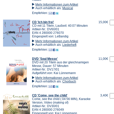
Mehr Informationen zum Artikel
Auch erhältlich als:
Musical
Empfehlen:
CD 'Ich bin frei'
15,00€
CD mit 11 Titeln, Laufzeit: 40:07 Minuten
Artikel-Nr.: DV60/01
EAN 4 280000 276070
Eingespielt von: LeBandig
Mehr Informationen zum Artikel
Auch erhältlich als:
Liederheft
Empfehlen:
DVD 'Soul Messe'
11,00€
DVD mit 20 Titeln aus der gleichnamigen
Messe, Dauer: 57 Minuten
Artikel-Nr.: DV17/01
Aufgeführt von: Kai Lünnemann
Mehr Informationen zum Artikel
Auch erhältlich als:
Chorbuch
Empfehlen:
CD 'Come, see the child'
3,40€
Come, see the child ( 04:56 MIN), Karaoke
Version, Video (making of)
Artikel-Nr.: DV30/01
EAN 4 280000 276049
Eingespielt von: Kai Lünnemann