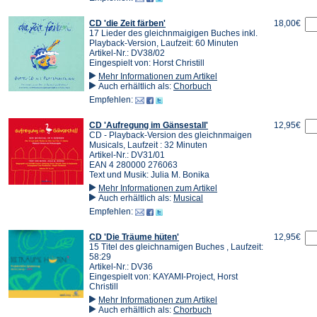
CD 'die Zeit färben'
18,00€
17 Lieder des gleichnmaigigen Buches inkl.
Playback-Version, Laufzeit: 60 Minuten
Artikel-Nr.: DV38/02
Eingespielt von: Horst Christill
Mehr Informationen zum Artikel
Auch erhältlich als:
Chorbuch
Empfehlen:
CD 'Aufregung im Gänsestall'
12,95€
CD - Playback-Version des gleichnmaigen
Musicals, Laufzeit : 32 Minuten
Artikel-Nr.: DV31/01
EAN 4 280000 276063
Text und Musik: Julia M. Bonika
Mehr Informationen zum Artikel
Auch erhältlich als:
Musical
Empfehlen:
CD 'Die Träume hüten'
12,95€
15 Titel des gleichnamigen Buches , Laufzeit:
58:29
Artikel-Nr.: DV36
Eingespielt von: KAYAMI-Project, Horst
Christill
Mehr Informationen zum Artikel
Auch erhältlich als:
Chorbuch