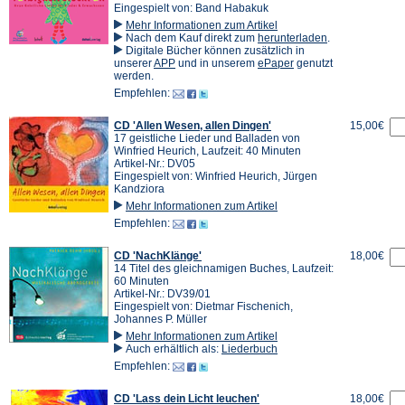
Eingespielt von: Band Habakuk
Mehr Informationen zum Artikel
(Öffnet
Nach dem Kauf direkt zum
herunterladen
.
in
Digitale Bücher können zusätzlich in
(Öffnet
(Öffnet
einem
unserer
APP
und in unserem
ePaper
genutzt
in
in
neuen
werden.
einem
einem
Tab)
Empfehlen:
neuen
neuen
Tab)
Tab)
CD 'Allen Wesen, allen Dingen'
15,00€
17 geistliche Lieder und Balladen von
Winfried Heurich, Laufzeit: 40 Minuten
Artikel-Nr.: DV05
Eingespielt von: Winfried Heurich, Jürgen
Kandziora
Mehr Informationen zum Artikel
Empfehlen:
CD 'NachKlänge'
18,00€
14 Titel des gleichnamigen Buches, Laufzeit:
60 Minuten
Artikel-Nr.: DV39/01
Eingespielt von: Dietmar Fischenich,
Johannes P. Müller
Mehr Informationen zum Artikel
Auch erhältlich als:
Liederbuch
Empfehlen:
CD 'Lass dein Licht leuchen'
18,00€