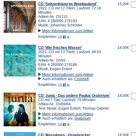
CD 'Spitzenklang im Weinbauland'
15,00€
2022, CD mit 12 Titeln, Laufzeit: 72:16
Minuten
Artikel-Nr.: DV110
EAN: 4 280000 276193
Musik: Johannes Schröder
Mehr Informationen zum Artikel
Empfehlen:
CD 'Wie frisches Wasser'
18,00€
2021, CD mit 13 Titeln, Laufzeit: 48:04
Minuten
Artikel-Nr.: DV93
EAN: 4 280000 276186
Musik: Eugen Eckert
Mehr Informationen zum Artikel
Auch erhältlich als:
Chorheft
Empfehlen:
CD 'Junia - Das andere Paulus Oratorium'
18,00€
CD mit 7 Titel, Laufzeit: 79 Minuten
Artikel-Nr.: DV89/04
Text, Musik: Eugen Eckert, Thomas Gabriel
Mehr Informationen zum Artikel
Auch erhältlich als:
Oratorium
Empfehlen:
CD 'Mass4men - Osnabrücker
18,00€