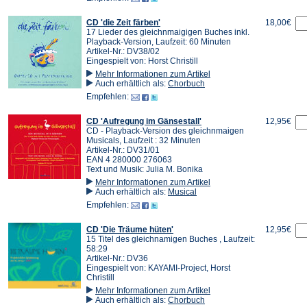
CD 'die Zeit färben'
18,00€
17 Lieder des gleichnmaigigen Buches inkl.
Playback-Version, Laufzeit: 60 Minuten
Artikel-Nr.: DV38/02
Eingespielt von: Horst Christill
Mehr Informationen zum Artikel
Auch erhältlich als:
Chorbuch
Empfehlen:
CD 'Aufregung im Gänsestall'
12,95€
CD - Playback-Version des gleichnmaigen
Musicals, Laufzeit : 32 Minuten
Artikel-Nr.: DV31/01
EAN 4 280000 276063
Text und Musik: Julia M. Bonika
Mehr Informationen zum Artikel
Auch erhältlich als:
Musical
Empfehlen:
CD 'Die Träume hüten'
12,95€
15 Titel des gleichnamigen Buches , Laufzeit:
58:29
Artikel-Nr.: DV36
Eingespielt von: KAYAMI-Project, Horst
Christill
Mehr Informationen zum Artikel
Auch erhältlich als:
Chorbuch