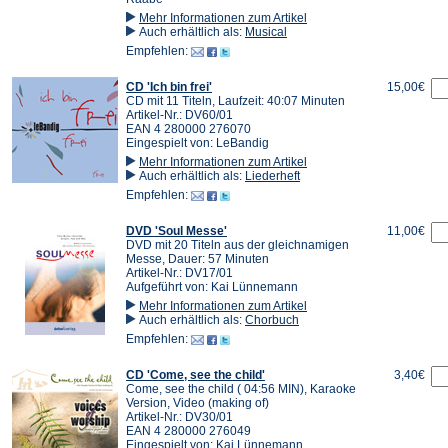
Mehr Informationen zum Artikel
Auch erhältlich als:
Musical
Empfehlen:
CD 'Ich bin frei'
15,00€
CD mit 11 Titeln, Laufzeit: 40:07 Minuten
Artikel-Nr.: DV60/01
EAN 4 280000 276070
Eingespielt von: LeBandig
Mehr Informationen zum Artikel
Auch erhältlich als:
Liederheft
Empfehlen:
DVD 'Soul Messe'
11,00€
DVD mit 20 Titeln aus der gleichnamigen
Messe, Dauer: 57 Minuten
Artikel-Nr.: DV17/01
Aufgeführt von: Kai Lünnemann
Mehr Informationen zum Artikel
Auch erhältlich als:
Chorbuch
Empfehlen:
CD 'Come, see the child'
3,40€
Come, see the child ( 04:56 MIN), Karaoke
Version, Video (making of)
Artikel-Nr.: DV30/01
EAN 4 280000 276049
Eingespielt von: Kai Lünnemann