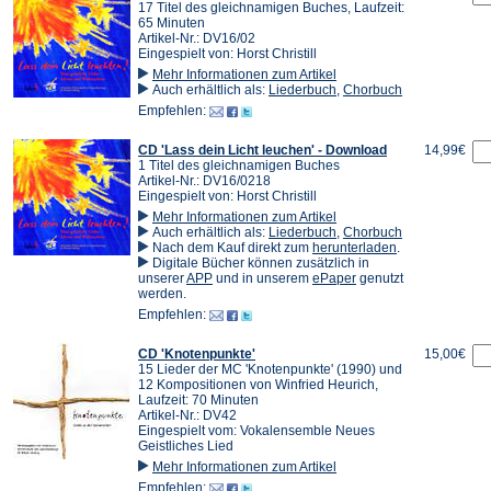
17 Titel des gleichnamigen Buches, Laufzeit:
65 Minuten
Artikel-Nr.: DV16/02
Eingespielt von: Horst Christill
Mehr Informationen zum Artikel
Auch erhältlich als:
Liederbuch
,
Chorbuch
Empfehlen:
CD 'Lass dein Licht leuchen' - Download
14,99€
1 Titel des gleichnamigen Buches
Artikel-Nr.: DV16/0218
Eingespielt von: Horst Christill
Mehr Informationen zum Artikel
Auch erhältlich als:
Liederbuch
,
Chorbuch
(Öffnet
Nach dem Kauf direkt zum
herunterladen
.
in
Digitale Bücher können zusätzlich in
(Öffnet
(Öffnet
einem
unserer
APP
und in unserem
ePaper
genutzt
in
in
neuen
werden.
einem
einem
Tab)
Empfehlen:
neuen
neuen
Tab)
Tab)
CD 'Knotenpunkte'
15,00€
15 Lieder der MC 'Knotenpunkte' (1990) und
12 Kompositionen von Winfried Heurich,
Laufzeit: 70 Minuten
Artikel-Nr.: DV42
Eingespielt vom: Vokalensemble Neues
Geistliches Lied
Mehr Informationen zum Artikel
Empfehlen: