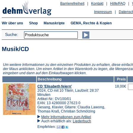
Barrierefreiheit
|
Kontakt
|
Hilfe/FAQ
|
Impressum
|
Datensc
Wir über uns
Shop
Manuskripte
GEMA, Rechte & Kopien
Suche:
Musik/CD
Um weitere Informationen zu den einzelnen Produkten zu erhalten, diese einfach
der Maus anklicken. Um einen Artikel in den Warenkorb zu legen, die Mengenza
eingeben und dann auf den Einkaufswagen klicken.
Beschreibung
Preis
CD 'Elisabeth feiern'
18,00€
2024, CD mit 10 Titeln, Laufzeit: 28:37
Minuten
Artikel-Nr.: DV100/01
EAN: 13 4280000 27623 0
Gesang, Klavier, Gitarre: Claudia Lawong,
Thomas Kraß, Christian Schmölzing
Mehr Informationen zum Artikel
Auch erhältlich als:
Liederbuch
Empfehlen: