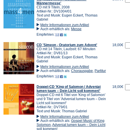
Männermesse'
CD mit 9 Titeln, 2008
Artikel-Nr.: DV1004/01
Text und Musik: Eugen Eckert, Thomas
Gabriel
Mehr Informationen zum Artikel
Auch erhältlich als:
Messe
Empfehlen:
CD 'Simeon - Oratorium zum Advent'
18,00€
CD mit 14 Titeln, Laufzeit: 67 Minuten
Artikel-Nr.: DV81/13
Text und Musik: Eugen Eckert, Thomas
Gabriel
Mehr Informationen zum Artikel
Auch erhältlich als:
Chorausgabe
,
Partitur
Empfehlen:
Doppel-CD 'King of Salomon / Adveniat
18,00€
lumen tuum – Dein Licht soll kommen!'
Doppel-CD mit 6 Titel von 'King of Salomon'
und 9 Titel von 'Adveniat lumen tuum – Dein
Licht soll kommen!'
Artikel-Nr.: DV79/01
Text und Musik: Thomas Gabriel
Mehr Informationen zum Artikel
Auch erhältlich als:
Gospel Music of King
Solomon
,
Adveniat lumen tuum – Dein Licht
soll kommen!