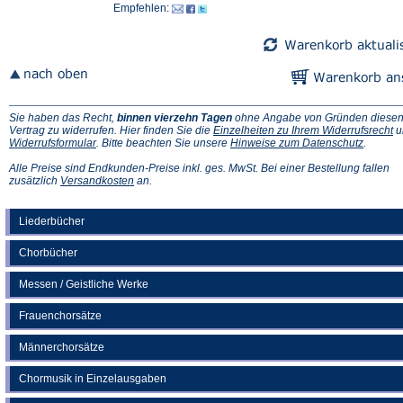
Empfehlen:
Sie haben das Recht,
binnen vierzehn Tagen
ohne Angabe von Gründen diese
(Ö
Vertrag zu widerrufen. Hier finden Sie die
Einzelheiten zu Ihrem Widerrufsrecht
u
(Öffnet
(Öffnet
in
Widerrufsformular
. Bitte beachten Sie unsere
Hinweise zum Datenschutz
.
in
in
e
einem
einem
n
Alle Preise sind Endkunden-Preise inkl. ges. MwSt. Bei einer Bestellung fallen
neuen
(Öffnet
neuen
Ta
zusätzlich
Versandkosten
an.
Tab)
in
Tab)
einem
neuen
Liederbücher
Tab)
Chorbücher
Messen / Geistliche Werke
Frauenchorsätze
Männerchorsätze
Chormusik in Einzelausgaben