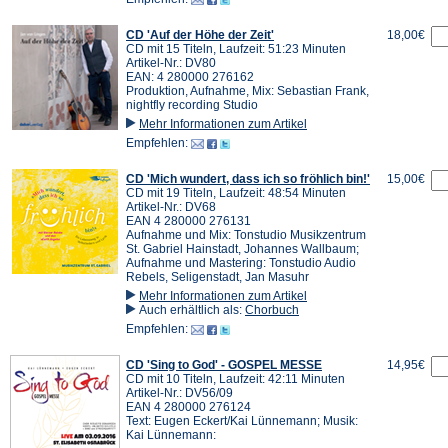
CD 'Auf der Höhe der Zeit'
18,00€
CD mit 15 Titeln, Laufzeit: 51:23 Minuten
Artikel-Nr.: DV80
EAN: 4 280000 276162
Produktion, Aufnahme, Mix: Sebastian Frank,
nightfly recording Studio
Mehr Informationen zum Artikel
Empfehlen:
CD 'Mich wundert, dass ich so fröhlich bin!'
15,00€
CD mit 19 Titeln, Laufzeit: 48:54 Minuten
Artikel-Nr.: DV68
EAN 4 280000 276131
Aufnahme und Mix: Tonstudio Musikzentrum
St. Gabriel Hainstadt, Johannes Wallbaum;
Aufnahme und Mastering: Tonstudio Audio
Rebels, Seligenstadt, Jan Masuhr
Mehr Informationen zum Artikel
Auch erhältlich als:
Chorbuch
Empfehlen:
CD 'Sing to God' - GOSPEL MESSE
14,95€
CD mit 10 Titeln, Laufzeit: 42:11 Minuten
Artikel-Nr.: DV56/09
EAN 4 280000 276124
Text: Eugen Eckert/Kai Lünnemann; Musik:
Kai Lünnemann: