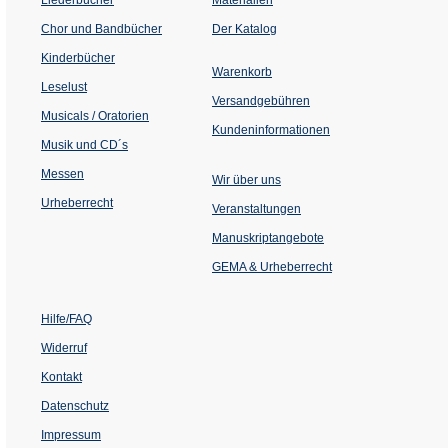
(Öffnet
Chor und Bandbücher
Der Katalog
in
einem
Kinderbücher
neuen
Warenkorb
Tab)
Leselust
Versandgebühren
Musicals / Oratorien
Kundeninformationen
Musik und CD´s
Messen
Wir über uns
Urheberrecht
(Öffnet
Veranstaltungen
in
einem
Manuskriptangebote
neuen
Tab)
GEMA & Urheberrecht
Hilfe/FAQ
Widerruf
Kontakt
Datenschutz
Impressum