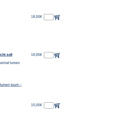
18,00€
cht soll
18,00€
dveniat lumen
 lumen tuum –
15,00€