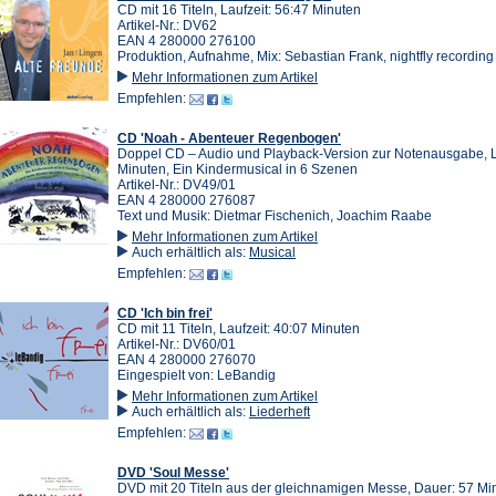
CD mit 16 Titeln, Laufzeit: 56:47 Minuten
Artikel-Nr.: DV62
EAN 4 280000 276100
Produktion, Aufnahme, Mix: Sebastian Frank, nightfly recording
Mehr Informationen zum Artikel
Empfehlen:
CD 'Noah - Abenteuer Regenbogen'
Doppel CD – Audio und Playback-Version zur Notenausgabe, La
Minuten, Ein Kindermusical in 6 Szenen
Artikel-Nr.: DV49/01
EAN 4 280000 276087
Text und Musik: Dietmar Fischenich, Joachim Raabe
Mehr Informationen zum Artikel
Auch erhältlich als:
Musical
Empfehlen:
CD 'Ich bin frei'
CD mit 11 Titeln, Laufzeit: 40:07 Minuten
Artikel-Nr.: DV60/01
EAN 4 280000 276070
Eingespielt von: LeBandig
Mehr Informationen zum Artikel
Auch erhältlich als:
Liederheft
Empfehlen:
DVD 'Soul Messe'
DVD mit 20 Titeln aus der gleichnamigen Messe, Dauer: 57 Mi