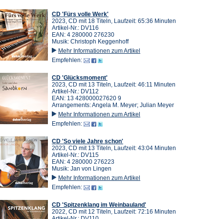
CD 'Fürs volle Werk'
2023, CD mit 18 Titeln, Laufzeit: 65:36 Minuten
Artikel-Nr.: DV116
EAN: 4 280000 276230
Musik: Christoph Keggenhoff
Mehr Informationen zum Artikel
Empfehlen:
CD 'Glücksmoment'
2023, CD mit 13 Titeln, Laufzeit: 46:11 Minuten
Artikel-Nr.: DV112
EAN: 13 428000027620 9
Arrangements: Angela M. Meyer; Julian Meyer
Mehr Informationen zum Artikel
Empfehlen:
CD 'So viele Jahre schon'
2023, CD mit 13 Titeln, Laufzeit: 43:04 Minuten
Artikel-Nr.: DV115
EAN: 4 280000 276223
Musik: Jan von Lingen
Mehr Informationen zum Artikel
Empfehlen:
CD 'Spitzenklang im Weinbauland'
2022, CD mit 12 Titeln, Laufzeit: 72:16 Minuten
Artikel-Nr.: DV110