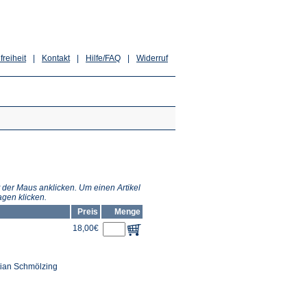
freiheit
|
Kontakt
|
Hilfe/FAQ
|
Widerruf
 der Maus anklicken. Um einen Artikel
gen klicken.
Preis
Menge
18,00€
tian Schmölzing