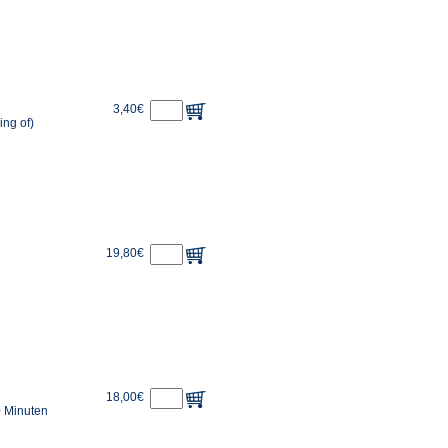
3,40€
ing of)
19,80€
18,00€
0 Minuten