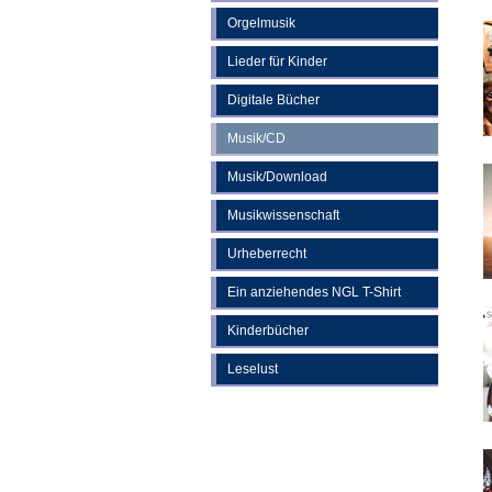
Orgelmusik
Lieder für Kinder
Digitale Bücher
Musik/CD
Musik/Download
Musikwissenschaft
Urheberrecht
Ein anziehendes NGL T-Shirt
Kinderbücher
Leselust