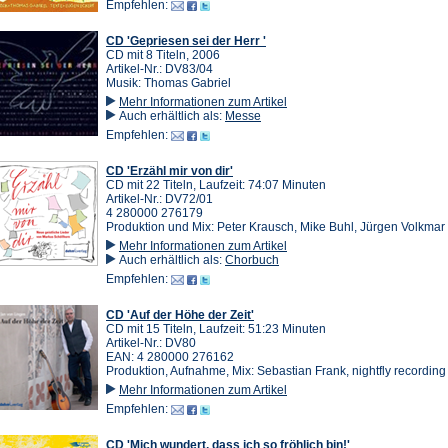
Empfehlen:
CD 'Gepriesen sei der Herr '
CD mit 8 Titeln, 2006
Artikel-Nr.: DV83/04
Musik: Thomas Gabriel
Mehr Informationen zum Artikel
Auch erhältlich als:
Messe
Empfehlen:
CD 'Erzähl mir von dir'
CD mit 22 Titeln, Laufzeit: 74:07 Minuten
Artikel-Nr.: DV72/01
4 280000 276179
Produktion und Mix: Peter Krausch, Mike Buhl, Jürgen Volkmar
Mehr Informationen zum Artikel
Auch erhältlich als:
Chorbuch
Empfehlen:
CD 'Auf der Höhe der Zeit'
CD mit 15 Titeln, Laufzeit: 51:23 Minuten
Artikel-Nr.: DV80
EAN: 4 280000 276162
Produktion, Aufnahme, Mix: Sebastian Frank, nightfly recording
Mehr Informationen zum Artikel
Empfehlen:
CD 'Mich wundert, dass ich so fröhlich bin!'