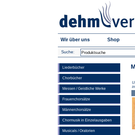
Wir über uns
Shop
Suche:
M
Liederbücher
Chorbücher
U
i
Messen / Geistliche Werke
Frauenchorsätze
Männerchorsätze
Chormusik in Einzelausgaben
Musicals / Oratorien