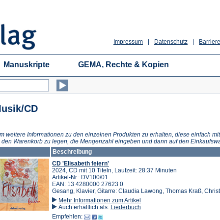
Impressum
|
Datenschutz
|
Barriere
Manuskripte
GEMA, Rechte & Kopien
usik/CD
m weitere Informationen zu den einzelnen Produkten zu erhalten, diese einfach mit
n den Warenkorb zu legen, die Mengenzahl eingeben und dann auf den Einkaufswa
Beschreibung
CD 'Elisabeth feiern'
2024, CD mit 10 Titeln, Laufzeit: 28:37 Minuten
Artikel-Nr.: DV100/01
EAN: 13 4280000 27623 0
Gesang, Klavier, Gitarre: Claudia Lawong, Thomas Kraß, Chris
Mehr Informationen zum Artikel
Auch erhältlich als:
Liederbuch
Empfehlen: