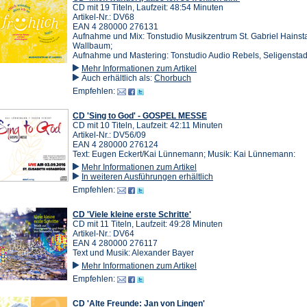
CD mit 19 Titeln, Laufzeit: 48:54 Minuten
Artikel-Nr.: DV68
EAN 4 280000 276131
Aufnahme und Mix: Tonstudio Musikzentrum St. Gabriel Hainst
Wallbaum;
Aufnahme und Mastering: Tonstudio Audio Rebels, Seligenstad
Mehr Informationen zum Artikel
Auch erhältlich als:
Chorbuch
Empfehlen:
CD 'Sing to God' - GOSPEL MESSE
CD mit 10 Titeln, Laufzeit: 42:11 Minuten
Artikel-Nr.: DV56/09
EAN 4 280000 276124
Text: Eugen Eckert/Kai Lünnemann; Musik: Kai Lünnemann:
Mehr Informationen zum Artikel
In weiteren Ausführungen erhältlich
Empfehlen:
CD 'Viele kleine erste Schritte'
CD mit 11 Titeln, Laufzeit: 49:28 Minuten
Artikel-Nr.: DV64
EAN 4 280000 276117
Text und Musik: Alexander Bayer
Mehr Informationen zum Artikel
Empfehlen:
CD 'Alte Freunde: Jan von Lingen'