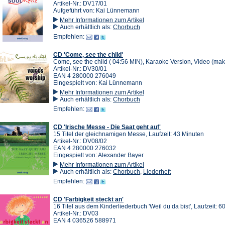
Artikel-Nr.: DV17/01
Aufgeführt von: Kai Lünnemann
Mehr Informationen zum Artikel
Auch erhältlich als:
Chorbuch
Empfehlen:
CD 'Come, see the child'
Come, see the child ( 04:56 MIN), Karaoke Version, Video (mak
Artikel-Nr.: DV30/01
EAN 4 280000 276049
Eingespielt von: Kai Lünnemann
Mehr Informationen zum Artikel
Auch erhältlich als:
Chorbuch
Empfehlen:
CD 'Irische Messe - Die Saat geht auf'
15 Titel der gleichnamigen Messe, Laufzeit: 43 Minuten
Artikel-Nr.: DV08/02
EAN 4 280000 276032
Eingespielt von: Alexander Bayer
Mehr Informationen zum Artikel
Auch erhältlich als:
Chorbuch
,
Liederheft
Empfehlen:
CD 'Farbigkeit steckt an'
16 Titel aus dem Kinderliederbuch 'Weil du da bist', Laufzeit: 6
Artikel-Nr.: DV03
EAN 4 036526 588971