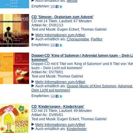
Auch erhältlich als:
Messe
Empfehlen:
CD 'Simeon - Oratorium zum Advent'
CD mit 14 Titeln, Laufzeit: 67 Minuten
Artikel-Nr.: DV81/13
Text und Musik: Eugen Eckert, Thomas Gabriel
Mehr Informationen zum Artikel
Auch erhältlich als:
Chorausgabe
,
Partitur
Empfehlen:
Doppel-CD 'King of Salomon / Adveniat lumen tuum – Dein Li
kommen!'
Doppel-CD mit 6 Titel von 'King of Salomon' und 9 Titel von 'A
tuum – Dein Licht soll kommen!'
Artikel-Nr.: DV79/01
Text und Musik: Thomas Gabriel
Mehr Informationen zum Artikel
Auch erhältlich als:
Gospel Music of King Solomon
,
Adveniat
Dein Licht soll kommen!
Empfehlen:
CD 'Kindersegen - Kinderkram'
CD mit 15 Titeln, Laufzeit: 49 Minuten
Artikel-Nr.: DV85/01
Text und Musik: Eugen Eckert, Thomas Gabriel
Mehr Informationen zum Artikel
Auch erhältlich als:
Kinderlieder