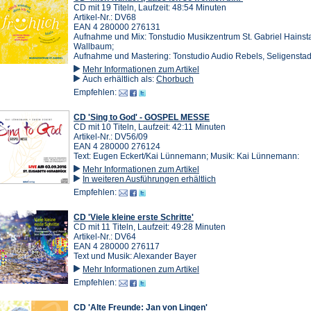
CD mit 19 Titeln, Laufzeit: 48:54 Minuten
Artikel-Nr.: DV68
EAN 4 280000 276131
Aufnahme und Mix: Tonstudio Musikzentrum St. Gabriel Hainst
Wallbaum;
Aufnahme und Mastering: Tonstudio Audio Rebels, Seligenstad
Mehr Informationen zum Artikel
Auch erhältlich als:
Chorbuch
Empfehlen:
CD 'Sing to God' - GOSPEL MESSE
CD mit 10 Titeln, Laufzeit: 42:11 Minuten
Artikel-Nr.: DV56/09
EAN 4 280000 276124
Text: Eugen Eckert/Kai Lünnemann; Musik: Kai Lünnemann:
Mehr Informationen zum Artikel
In weiteren Ausführungen erhältlich
Empfehlen:
CD 'Viele kleine erste Schritte'
CD mit 11 Titeln, Laufzeit: 49:28 Minuten
Artikel-Nr.: DV64
EAN 4 280000 276117
Text und Musik: Alexander Bayer
Mehr Informationen zum Artikel
Empfehlen:
CD 'Alte Freunde: Jan von Lingen'