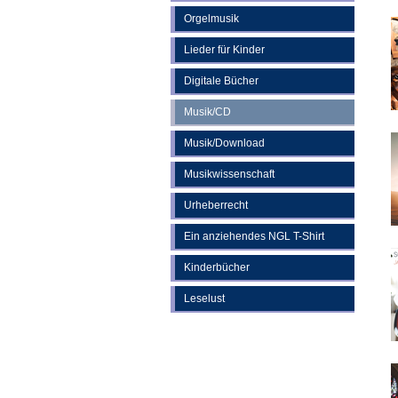
Orgelmusik
Lieder für Kinder
Digitale Bücher
Musik/CD
Musik/Download
Musikwissenschaft
Urheberrecht
Ein anziehendes NGL T-Shirt
Kinderbücher
Leselust