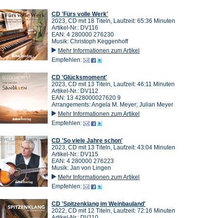
CD 'Fürs volle Werk'
2023, CD mit 18 Titeln, Laufzeit: 65:36 Minuten
Artikel-Nr.: DV116
EAN: 4 280000 276230
Musik: Christoph Keggenhoff
Mehr Informationen zum Artikel
Empfehlen:
CD 'Glücksmoment'
2023, CD mit 13 Titeln, Laufzeit: 46:11 Minuten
Artikel-Nr.: DV112
EAN: 13 428000027620 9
Arrangements: Angela M. Meyer; Julian Meyer
Mehr Informationen zum Artikel
Empfehlen:
CD 'So viele Jahre schon'
2023, CD mit 13 Titeln, Laufzeit: 43:04 Minuten
Artikel-Nr.: DV115
EAN: 4 280000 276223
Musik: Jan von Lingen
Mehr Informationen zum Artikel
Empfehlen:
CD 'Spitzenklang im Weinbauland'
2022, CD mit 12 Titeln, Laufzeit: 72:16 Minuten
Artikel-Nr.: DV110