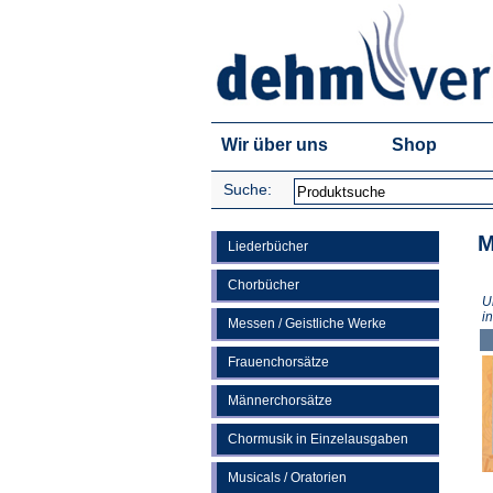
Wir über uns
Shop
Suche:
M
Liederbücher
Chorbücher
U
i
Messen / Geistliche Werke
Frauenchorsätze
Männerchorsätze
Chormusik in Einzelausgaben
Musicals / Oratorien