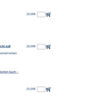
18,00€
cht soll
18,00€
dveniat lumen
 lumen tuum –
15,00€