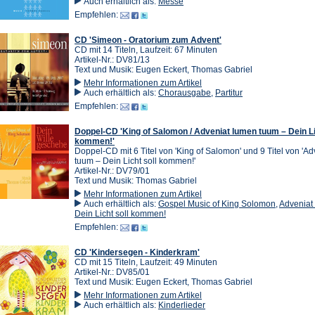
Auch erhältlich als:
Messe
Empfehlen:
CD 'Simeon - Oratorium zum Advent'
CD mit 14 Titeln, Laufzeit: 67 Minuten
Artikel-Nr.: DV81/13
Text und Musik: Eugen Eckert, Thomas Gabriel
Mehr Informationen zum Artikel
Auch erhältlich als:
Chorausgabe
,
Partitur
Empfehlen:
Doppel-CD 'King of Salomon / Adveniat lumen tuum – Dein Li
kommen!'
Doppel-CD mit 6 Titel von 'King of Salomon' und 9 Titel von 'A
tuum – Dein Licht soll kommen!'
Artikel-Nr.: DV79/01
Text und Musik: Thomas Gabriel
Mehr Informationen zum Artikel
Auch erhältlich als:
Gospel Music of King Solomon
,
Adveniat
Dein Licht soll kommen!
Empfehlen:
CD 'Kindersegen - Kinderkram'
CD mit 15 Titeln, Laufzeit: 49 Minuten
Artikel-Nr.: DV85/01
Text und Musik: Eugen Eckert, Thomas Gabriel
Mehr Informationen zum Artikel
Auch erhältlich als:
Kinderlieder