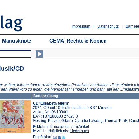
Impressum
|
Datenschutz
|
Barriere
Manuskripte
GEMA, Rechte & Kopien
usik/CD
m weitere Informationen zu den einzelnen Produkten zu erhalten, diese einfach mit
n den Warenkorb zu legen, die Mengenzahl eingeben und dann auf den Einkaufswa
Beschreibung
CD 'Elisabeth feiern'
2024, CD mit 10 Titeln, Laufzeit: 28:37 Minuten
Artikel-Nr.: DV100/01
EAN: 13 4280000 27623 0
Gesang, Klavier, Gitarre: Claudia Lawong, Thomas Kraß, Chris
Mehr Informationen zum Artikel
Auch erhältlich als:
Liederbuch
Empfehlen: