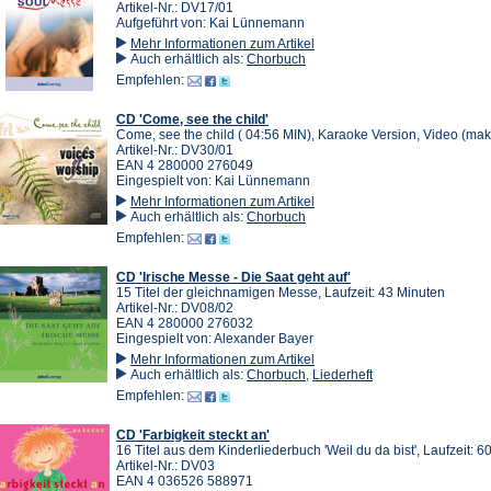
Artikel-Nr.: DV17/01
Aufgeführt von: Kai Lünnemann
Mehr Informationen zum Artikel
Auch erhältlich als:
Chorbuch
Empfehlen:
CD 'Come, see the child'
Come, see the child ( 04:56 MIN), Karaoke Version, Video (mak
Artikel-Nr.: DV30/01
EAN 4 280000 276049
Eingespielt von: Kai Lünnemann
Mehr Informationen zum Artikel
Auch erhältlich als:
Chorbuch
Empfehlen:
CD 'Irische Messe - Die Saat geht auf'
15 Titel der gleichnamigen Messe, Laufzeit: 43 Minuten
Artikel-Nr.: DV08/02
EAN 4 280000 276032
Eingespielt von: Alexander Bayer
Mehr Informationen zum Artikel
Auch erhältlich als:
Chorbuch
,
Liederheft
Empfehlen:
CD 'Farbigkeit steckt an'
16 Titel aus dem Kinderliederbuch 'Weil du da bist', Laufzeit: 6
Artikel-Nr.: DV03
EAN 4 036526 588971