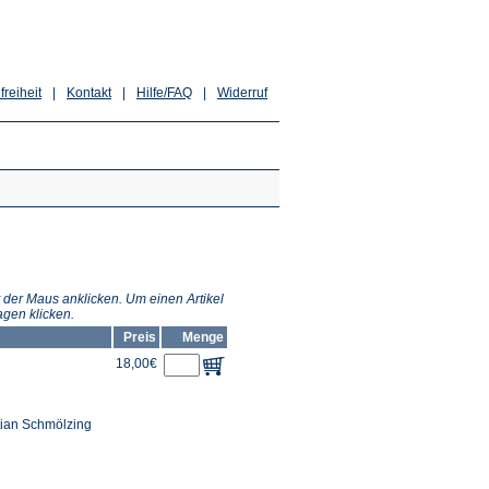
freiheit
|
Kontakt
|
Hilfe/FAQ
|
Widerruf
 der Maus anklicken. Um einen Artikel
gen klicken.
Preis
Menge
18,00€
tian Schmölzing