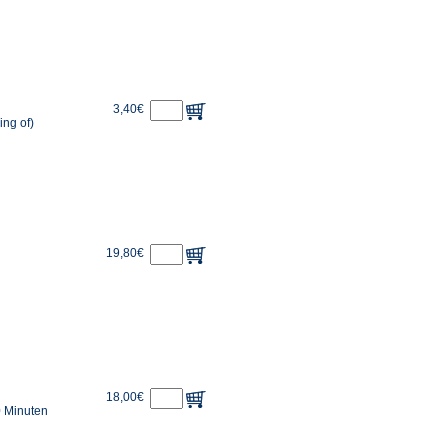
3,40€
ing of)
19,80€
18,00€
0 Minuten