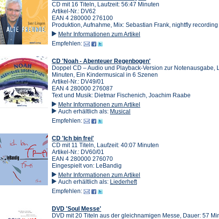
CD mit 16 Titeln, Laufzeit: 56:47 Minuten
Artikel-Nr.: DV62
EAN 4 280000 276100
Produktion, Aufnahme, Mix: Sebastian Frank, nightfly recording
Mehr Informationen zum Artikel
Empfehlen:
CD 'Noah - Abenteuer Regenbogen'
Doppel CD – Audio und Playback-Version zur Notenausgabe, La
Minuten, Ein Kindermusical in 6 Szenen
Artikel-Nr.: DV49/01
EAN 4 280000 276087
Text und Musik: Dietmar Fischenich, Joachim Raabe
Mehr Informationen zum Artikel
Auch erhältlich als:
Musical
Empfehlen:
CD 'Ich bin frei'
CD mit 11 Titeln, Laufzeit: 40:07 Minuten
Artikel-Nr.: DV60/01
EAN 4 280000 276070
Eingespielt von: LeBandig
Mehr Informationen zum Artikel
Auch erhältlich als:
Liederheft
Empfehlen:
DVD 'Soul Messe'
DVD mit 20 Titeln aus der gleichnamigen Messe, Dauer: 57 Mi