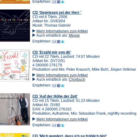
Empfehlen:
CD 'Gepriesen sei der Herr '
CD mit 8 Titeln, 2006
Artikel-Nr.: DV83/04
Musik: Thomas Gabriel
Mehr Informationen zum Artikel
Auch erhältlich als:
Messe
Empfehlen:
CD 'Erzähl mir von dir'
CD mit 22 Titeln, Laufzeit: 74:07 Minuten
Artikel-Nr.: DV72/01
4 280000 276179
Produktion und Mix: Peter Krausch, Mike Buhl, Jürgen Volkmar
Mehr Informationen zum Artikel
Auch erhältlich als:
Chorbuch
Empfehlen:
CD 'Auf der Höhe der Zeit'
CD mit 15 Titeln, Laufzeit: 51:23 Minuten
Artikel-Nr.: DV80
EAN: 4 280000 276162
Produktion, Aufnahme, Mix: Sebastian Frank, nightfly recording
Mehr Informationen zum Artikel
Empfehlen:
CD 'Mich wundert, dass ich so fröhlich bin!'