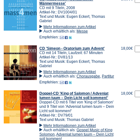
Männermesse'
CD mit 9 Titeln, 2008
Artikel-Nr.: DV1004/01
Text und Musik: Eugen Eckert, Thomas
Gabriel
Mehr Informationen zum Artikel
Auch erhältlich als:
Messe
Empfehlen:
CD 'Simeon - Oratorium zum Advent'
18,00€
CD mit 14 Titeln, Laufzeit: 67 Minuten
Artikel-Nr.: DV81/13
Text und Musik: Eugen Eckert, Thomas
Gabriel
Mehr Informationen zum Artikel
Auch erhältlich als:
Chorausgabe
,
Partitur
Empfehlen:
Doppel-CD 'King of Salomon / Adveniat
18,00€
lumen tuum – Dein Licht soll kommen!'
Doppel-CD mit 6 Titel von 'King of Salomon'
und 9 Titel von 'Adveniat lumen tuum – Dein
Licht soll kommen!'
Artikel-Nr.: DV79/01
Text und Musik: Thomas Gabriel
Mehr Informationen zum Artikel
Auch erhältlich als:
Gospel Music of King
Solomon
,
Adveniat lumen tuum – Dein Licht
soll kommen!