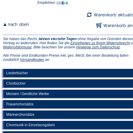
Empfehlen:
Sie haben das Recht,
binnen vierzehn Tagen
ohne Angabe von Gründen diese
(Ö
Vertrag zu widerrufen. Hier finden Sie die
Einzelheiten zu Ihrem Widerrufsrecht
u
(Öffnet
(Öffnet
in
Widerrufsformular
. Bitte beachten Sie unsere
Hinweise zum Datenschutz
.
in
in
e
einem
einem
n
Alle Preise sind Endkunden-Preise inkl. ges. MwSt. Bei einer Bestellung fallen
neuen
(Öffnet
neuen
Ta
zusätzlich
Versandkosten
an.
Tab)
in
Tab)
einem
neuen
Liederbücher
Tab)
Chorbücher
Messen / Geistliche Werke
Frauenchorsätze
Männerchorsätze
Chormusik in Einzelausgaben