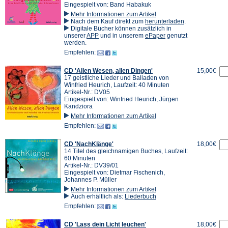
Eingespielt von: Band Habakuk
Mehr Informationen zum Artikel
(Öffnet
Nach dem Kauf direkt zum
herunterladen
.
in
Digitale Bücher können zusätzlich in
(Öffnet
(Öffnet
einem
unserer
APP
und in unserem
ePaper
genutzt
in
in
neuen
werden.
einem
einem
Tab)
Empfehlen:
neuen
neuen
Tab)
Tab)
CD 'Allen Wesen, allen Dingen'
15,00€
17 geistliche Lieder und Balladen von
Winfried Heurich, Laufzeit: 40 Minuten
Artikel-Nr.: DV05
Eingespielt von: Winfried Heurich, Jürgen
Kandziora
Mehr Informationen zum Artikel
Empfehlen:
CD 'NachKlänge'
18,00€
14 Titel des gleichnamigen Buches, Laufzeit:
60 Minuten
Artikel-Nr.: DV39/01
Eingespielt von: Dietmar Fischenich,
Johannes P. Müller
Mehr Informationen zum Artikel
Auch erhältlich als:
Liederbuch
Empfehlen:
CD 'Lass dein Licht leuchen'
18,00€