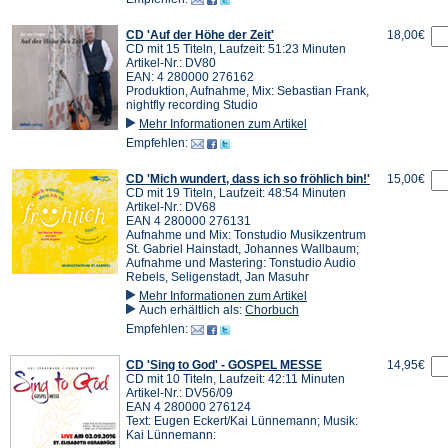
CD 'Auf der Höhe der Zeit'
18,00€
CD mit 15 Titeln, Laufzeit: 51:23 Minuten
Artikel-Nr.: DV80
EAN: 4 280000 276162
Produktion, Aufnahme, Mix: Sebastian Frank,
nightfly recording Studio
Mehr Informationen zum Artikel
Empfehlen:
CD 'Mich wundert, dass ich so fröhlich bin!'
15,00€
CD mit 19 Titeln, Laufzeit: 48:54 Minuten
Artikel-Nr.: DV68
EAN 4 280000 276131
Aufnahme und Mix: Tonstudio Musikzentrum
St. Gabriel Hainstadt, Johannes Wallbaum;
Aufnahme und Mastering: Tonstudio Audio
Rebels, Seligenstadt, Jan Masuhr
Mehr Informationen zum Artikel
Auch erhältlich als:
Chorbuch
Empfehlen:
CD 'Sing to God' - GOSPEL MESSE
14,95€
CD mit 10 Titeln, Laufzeit: 42:11 Minuten
Artikel-Nr.: DV56/09
EAN 4 280000 276124
Text: Eugen Eckert/Kai Lünnemann; Musik:
Kai Lünnemann: