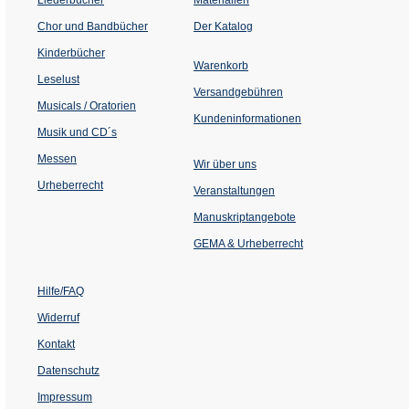
(Öffnet
Chor und Bandbücher
Der Katalog
in
einem
Kinderbücher
neuen
Warenkorb
Tab)
Leselust
Versandgebühren
Musicals / Oratorien
Kundeninformationen
Musik und CD´s
Messen
Wir über uns
Urheberrecht
(Öffnet
Veranstaltungen
in
einem
Manuskriptangebote
neuen
Tab)
GEMA & Urheberrecht
Hilfe/FAQ
Widerruf
Kontakt
Datenschutz
Impressum