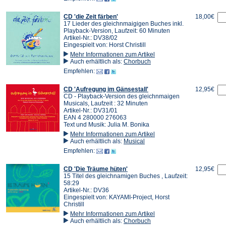
CD 'die Zeit färben'
18,00€
17 Lieder des gleichnmaigigen Buches inkl.
Playback-Version, Laufzeit: 60 Minuten
Artikel-Nr.: DV38/02
Eingespielt von: Horst Christill
Mehr Informationen zum Artikel
Auch erhältlich als:
Chorbuch
Empfehlen:
CD 'Aufregung im Gänsestall'
12,95€
CD - Playback-Version des gleichnmaigen
Musicals, Laufzeit : 32 Minuten
Artikel-Nr.: DV31/01
EAN 4 280000 276063
Text und Musik: Julia M. Bonika
Mehr Informationen zum Artikel
Auch erhältlich als:
Musical
Empfehlen:
CD 'Die Träume hüten'
12,95€
15 Titel des gleichnamigen Buches , Laufzeit:
58:29
Artikel-Nr.: DV36
Eingespielt von: KAYAMI-Project, Horst
Christill
Mehr Informationen zum Artikel
Auch erhältlich als:
Chorbuch