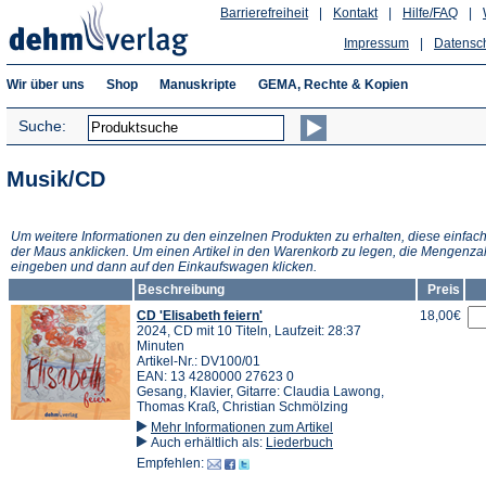
Barrierefreiheit
|
Kontakt
|
Hilfe/FAQ
|
Impressum
|
Datensc
Wir über uns
Shop
Manuskripte
GEMA, Rechte & Kopien
Suche:
Musik/CD
Um weitere Informationen zu den einzelnen Produkten zu erhalten, diese einfach
der Maus anklicken. Um einen Artikel in den Warenkorb zu legen, die Mengenza
eingeben und dann auf den Einkaufswagen klicken.
Beschreibung
Preis
CD 'Elisabeth feiern'
18,00€
2024, CD mit 10 Titeln, Laufzeit: 28:37
Minuten
Artikel-Nr.: DV100/01
EAN: 13 4280000 27623 0
Gesang, Klavier, Gitarre: Claudia Lawong,
Thomas Kraß, Christian Schmölzing
Mehr Informationen zum Artikel
Auch erhältlich als:
Liederbuch
Empfehlen: