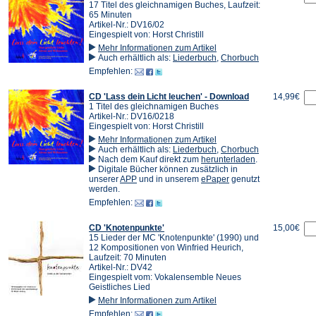
17 Titel des gleichnamigen Buches, Laufzeit:
65 Minuten
Artikel-Nr.: DV16/02
Eingespielt von: Horst Christill
Mehr Informationen zum Artikel
Auch erhältlich als:
Liederbuch
,
Chorbuch
Empfehlen:
CD 'Lass dein Licht leuchen' - Download
14,99€
1 Titel des gleichnamigen Buches
Artikel-Nr.: DV16/0218
Eingespielt von: Horst Christill
Mehr Informationen zum Artikel
Auch erhältlich als:
Liederbuch
,
Chorbuch
(Öffnet
Nach dem Kauf direkt zum
herunterladen
.
in
Digitale Bücher können zusätzlich in
(Öffnet
(Öffnet
einem
unserer
APP
und in unserem
ePaper
genutzt
in
in
neuen
werden.
einem
einem
Tab)
Empfehlen:
neuen
neuen
Tab)
Tab)
CD 'Knotenpunkte'
15,00€
15 Lieder der MC 'Knotenpunkte' (1990) und
12 Kompositionen von Winfried Heurich,
Laufzeit: 70 Minuten
Artikel-Nr.: DV42
Eingespielt vom: Vokalensemble Neues
Geistliches Lied
Mehr Informationen zum Artikel
Empfehlen: