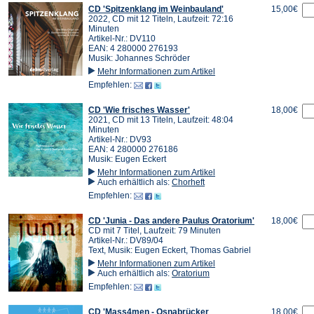
CD 'Spitzenklang im Weinbauland'
15,00€
2022, CD mit 12 Titeln, Laufzeit: 72:16
Minuten
Artikel-Nr.: DV110
EAN: 4 280000 276193
Musik: Johannes Schröder
Mehr Informationen zum Artikel
Empfehlen:
CD 'Wie frisches Wasser'
18,00€
2021, CD mit 13 Titeln, Laufzeit: 48:04
Minuten
Artikel-Nr.: DV93
EAN: 4 280000 276186
Musik: Eugen Eckert
Mehr Informationen zum Artikel
Auch erhältlich als:
Chorheft
Empfehlen:
CD 'Junia - Das andere Paulus Oratorium'
18,00€
CD mit 7 Titel, Laufzeit: 79 Minuten
Artikel-Nr.: DV89/04
Text, Musik: Eugen Eckert, Thomas Gabriel
Mehr Informationen zum Artikel
Auch erhältlich als:
Oratorium
Empfehlen:
CD 'Mass4men - Osnabrücker
18,00€