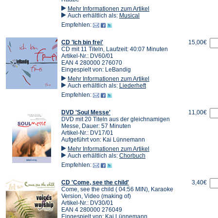
Mehr Informationen zum Artikel
Auch erhältlich als:
Musical
Empfehlen:
CD 'Ich bin frei'
15,00€
CD mit 11 Titeln, Laufzeit: 40:07 Minuten
Artikel-Nr.: DV60/01
EAN 4 280000 276070
Eingespielt von: LeBandig
Mehr Informationen zum Artikel
Auch erhältlich als:
Liederheft
Empfehlen:
DVD 'Soul Messe'
11,00€
DVD mit 20 Titeln aus der gleichnamigen
Messe, Dauer: 57 Minuten
Artikel-Nr.: DV17/01
Aufgeführt von: Kai Lünnemann
Mehr Informationen zum Artikel
Auch erhältlich als:
Chorbuch
Empfehlen:
CD 'Come, see the child'
3,40€
Come, see the child ( 04:56 MIN), Karaoke
Version, Video (making of)
Artikel-Nr.: DV30/01
EAN 4 280000 276049
Eingespielt von: Kai Lünnemann