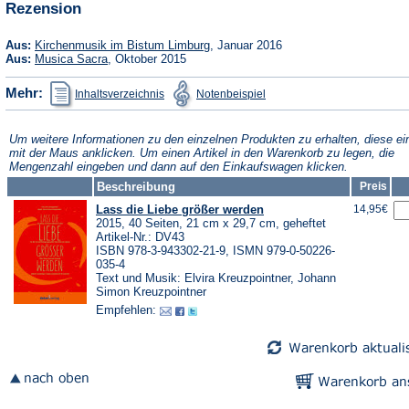
Rezension
Tab)
neuen
Tab)
(Öffnet
Aus:
Kirchenmusik im Bistum Limburg
, Januar 2016
in
(Öffnet
Aus:
Musica Sacra
, Oktober 2015
einem
in
neuen
einem
(Öffnet
(Öffnet
Mehr:
Inhaltsverzeichnis
Notenbeispiel
Tab)
neuen
in
in
Tab)
einem
einem
neuen
neuen
Tab)
Tab)
Um weitere Informationen zu den einzelnen Produkten zu erhalten, diese ei
mit der Maus anklicken. Um einen Artikel in den Warenkorb zu legen, die
Mengenzahl eingeben und dann auf den Einkaufswagen klicken.
Beschreibung
Preis
Lass die Liebe größer werden
14,95€
2015, 40 Seiten, 21 cm x 29,7 cm, geheftet
Artikel-Nr.: DV43
ISBN 978-3-943302-21-9, ISMN 979-0-50226-
035-4
Text und Musik: Elvira Kreuzpointner, Johann
Simon Kreuzpointner
Empfehlen: