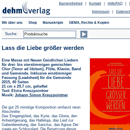
Barrierefreiheit
|
Kontakt
|
Hilfe/FAQ
|
Impressum
|
Datensc
Wir über uns
Shop
Manuskripte
GEMA, Rechte & Kopien
Suche:
Lass die Liebe größer werden
Eine Messe mit Neuen Geistlichen Liedern
für drei- bis vierstimmigen gemischten
Chor (Tenor ad libitum), Flöte, Klavier, Band
und Gemeinde. Inklusive einstimmiger
Fassung (Leadsheet) für die Gemeinde
2015, 40 Seiten
21 cm x 29,7 cm, geheftet
Text: Elvira Kreuzpointner
Musik:
Johann Simon Kreuzpointner
Die gut 25 minütige Komposition umfasst neun
Abschnitte:
Das Eingangslied, das Kyrie, das Gloria, den
Antwortgesang, das Halleluja, das Lied zur
Gabenbereitung, das Sanctus, das Agnus Dei
sowie ein Schlusslied. Die Besetzung dieser