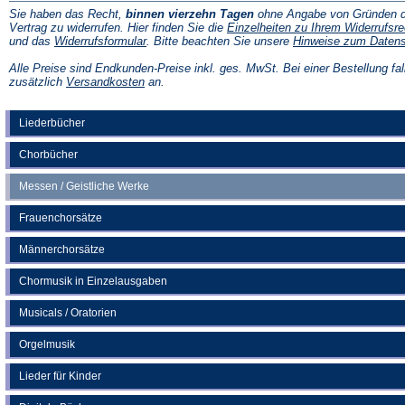
Sie haben das Recht,
binnen vierzehn Tagen
ohne Angabe von Gründen d
Vertrag zu widerrufen. Hier finden Sie die
Einzelheiten zu Ihrem Widerrufsre
(Öffnet
und das
Widerrufsformular
. Bitte beachten Sie unsere
Hinweise zum Daten
in
einem
Alle Preise sind Endkunden-Preise inkl. ges. MwSt. Bei einer Bestellung fal
neuen
(Öffnet
zusätzlich
Versandkosten
an.
Tab)
in
einem
neuen
Liederbücher
Tab)
Chorbücher
Messen / Geistliche Werke
Frauenchorsätze
Männerchorsätze
Chormusik in Einzelausgaben
Musicals / Oratorien
Orgelmusik
Lieder für Kinder