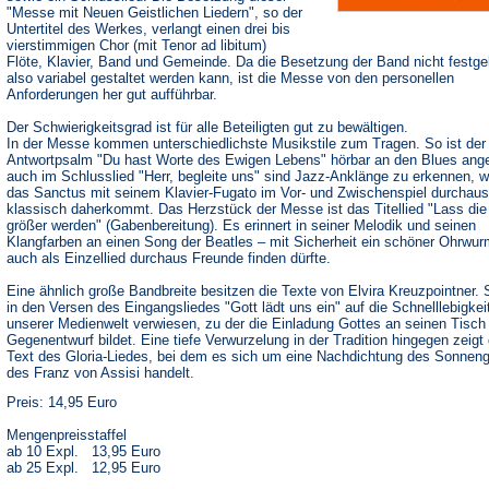
"Messe mit Neuen Geistlichen Liedern", so der
Untertitel des Werkes, verlangt einen drei bis
vierstimmigen Chor (mit Tenor ad libitum)
Flöte, Klavier, Band und Gemeinde. Da die Besetzung der Band nicht festgel
also variabel gestaltet werden kann, ist die Messe von den personellen
Anforderungen her gut aufführbar.
Der Schwierigkeitsgrad ist für alle Beteiligten gut zu bewältigen.
In der Messe kommen unterschiedlichste Musikstile zum Tragen. So ist der
Antwortpsalm "Du hast Worte des Ewigen Lebens" hörbar an den Blues ange
auch im Schlusslied "Herr, begleite uns" sind Jazz-Anklänge zu erkennen, 
das Sanctus mit seinem Klavier-Fugato im Vor- und Zwischenspiel durchaus
klassisch daherkommt. Das Herzstück der Messe ist das Titellied "Lass die
größer werden" (Gabenbereitung). Es erinnert in seiner Melodik und seinen
Klangfarben an einen Song der Beatles – mit Sicherheit ein schöner Ohrwur
auch als Einzellied durchaus Freunde finden dürfte.
Eine ähnlich große Bandbreite besitzen die Texte von Elvira Kreuzpointner. 
in den Versen des Eingangsliedes "Gott lädt uns ein" auf die Schnelllebigkei
unserer Medienwelt verwiesen, zu der die Einladung Gottes an seinen Tisch
Gegenentwurf bildet. Eine tiefe Verwurzelung in der Tradition hingegen zeigt 
Text des Gloria-Liedes, bei dem es sich um eine Nachdichtung des Sonnen
des Franz von Assisi handelt.
Preis: 14,95 Euro
Mengenpreisstaffel
ab 10 Expl. 13,95 Euro
ab 25 Expl. 12,95 Euro