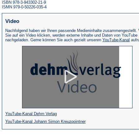
ISBN 978-3-943302-21-9
ISMN 979-0-50226-035-4
Video
Nachfolgend haben wir Ihnen passende Medieninhalte zusammengestellt.
Sie auf ein Video klicken, werden externe Inhalte und Daten von YouTube
(Öffne
nachgeladen. Gerne können Sie auch gezielt unseren
YouTube-Kanal
aufr
in
eine
neue
Tab)
(Öffnet
YouTube-Kanal Dehm Verlag
in
(Öffnet
YouTube-Kanal Johann Simon Kreuzpointner
einem
in
neuen
einem