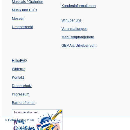
Musicals / Oratorien
Kundeninformationen
Musik und CD´s
Messen
Wir über uns
Urheberrecht
(Öffnet
Veranstaltungen
in
einem
Manuskriptangebote
neuen
Tab)
GEMA & Urheberrecht
Hilfe/FAQ
Widerruf
Kontakt
Datenschutz
Impressum
Barrierefreiheit
(Öffnet
in
einem
© Dehm Verlag
2026
neuen
Tab)