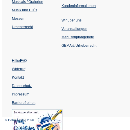
Musicals / Oratorien
Kundeninformationen
Musik und CD´s
Messen
Wir über uns
Urheberrecht
(Öffnet
Veranstaltungen
in
einem
Manuskriptangebote
neuen
Tab)
GEMA & Urheberrecht
Hilfe/FAQ
Widerruf
Kontakt
Datenschutz
Impressum
Barrierefreiheit
(Öffnet
in
einem
© Dehm Verlag
2026
neuen
Tab)