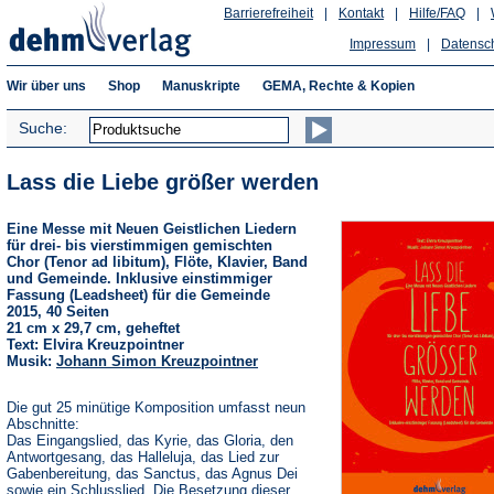
Barrierefreiheit
|
Kontakt
|
Hilfe/FAQ
|
Impressum
|
Datensc
Wir über uns
Shop
Manuskripte
GEMA, Rechte & Kopien
Suche:
Lass die Liebe größer werden
Eine Messe mit Neuen Geistlichen Liedern
für drei- bis vierstimmigen gemischten
Chor (Tenor ad libitum), Flöte, Klavier, Band
und Gemeinde. Inklusive einstimmiger
Fassung (Leadsheet) für die Gemeinde
2015, 40 Seiten
21 cm x 29,7 cm, geheftet
Text: Elvira Kreuzpointner
Musik:
Johann Simon Kreuzpointner
Die gut 25 minütige Komposition umfasst neun
Abschnitte:
Das Eingangslied, das Kyrie, das Gloria, den
Antwortgesang, das Halleluja, das Lied zur
Gabenbereitung, das Sanctus, das Agnus Dei
sowie ein Schlusslied. Die Besetzung dieser