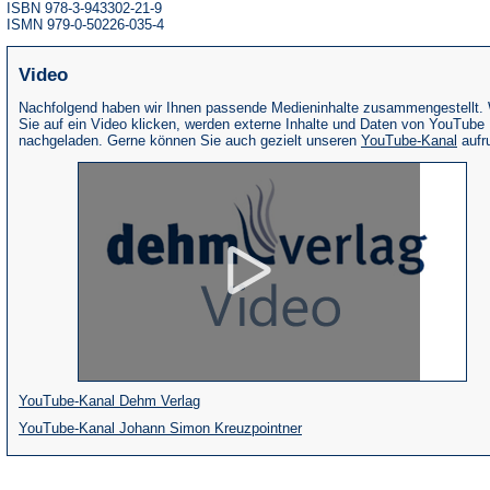
ISBN 978-3-943302-21-9
ISMN 979-0-50226-035-4
Video
Nachfolgend haben wir Ihnen passende Medieninhalte zusammengestellt.
Sie auf ein Video klicken, werden externe Inhalte und Daten von YouTube
(Öffne
nachgeladen. Gerne können Sie auch gezielt unseren
YouTube-Kanal
aufr
in
eine
neue
Tab)
(Öffnet
YouTube-Kanal Dehm Verlag
in
(Öffnet
YouTube-Kanal Johann Simon Kreuzpointner
einem
in
neuen
einem