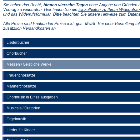
Sie haben das Recht,
binnen vierzehn Tagen
ohne Angabe von Gründen d
Vertrag zu widerrufen. Hier finden Sie die
Einzelheiten zu Ihrem Widerrufsre
(Öffnet
und das
Widerrufsformular
. Bitte beachten Sie unsere
Hinweise zum Daten
in
einem
Alle Preise sind Endkunden-Preise inkl. ges. MwSt. Bei einer Bestellung fal
neuen
(Öffnet
zusätzlich
Versandkosten
an.
Tab)
in
einem
neuen
Liederbücher
Tab)
Chorbücher
Messen / Geistliche Werke
Frauenchorsätze
Männerchorsätze
Chormusik in Einzelausgaben
Musicals / Oratorien
Orgelmusik
Lieder für Kinder