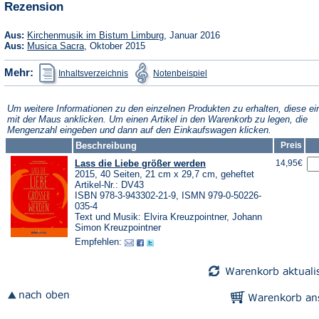
Rezension
Tab)
neuen
Tab)
(Öffnet
Aus:
Kirchenmusik im Bistum Limburg
, Januar 2016
in
(Öffnet
Aus:
Musica Sacra
, Oktober 2015
einem
in
neuen
einem
(Öffnet
(Öffnet
Mehr:
Inhaltsverzeichnis
Notenbeispiel
Tab)
neuen
in
in
Tab)
einem
einem
neuen
neuen
Tab)
Tab)
Um weitere Informationen zu den einzelnen Produkten zu erhalten, diese ei
mit der Maus anklicken. Um einen Artikel in den Warenkorb zu legen, die
Mengenzahl eingeben und dann auf den Einkaufswagen klicken.
Beschreibung
Preis
Lass die Liebe größer werden
14,95€
2015, 40 Seiten, 21 cm x 29,7 cm, geheftet
Artikel-Nr.: DV43
ISBN 978-3-943302-21-9, ISMN 979-0-50226-
035-4
Text und Musik: Elvira Kreuzpointner, Johann
Simon Kreuzpointner
Empfehlen: