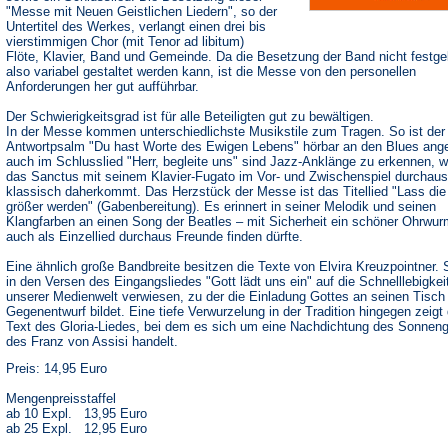
"Messe mit Neuen Geistlichen Liedern", so der
Untertitel des Werkes, verlangt einen drei bis
vierstimmigen Chor (mit Tenor ad libitum)
Flöte, Klavier, Band und Gemeinde. Da die Besetzung der Band nicht festgel
also variabel gestaltet werden kann, ist die Messe von den personellen
Anforderungen her gut aufführbar.
Der Schwierigkeitsgrad ist für alle Beteiligten gut zu bewältigen.
In der Messe kommen unterschiedlichste Musikstile zum Tragen. So ist der
Antwortpsalm "Du hast Worte des Ewigen Lebens" hörbar an den Blues ange
auch im Schlusslied "Herr, begleite uns" sind Jazz-Anklänge zu erkennen, 
das Sanctus mit seinem Klavier-Fugato im Vor- und Zwischenspiel durchaus
klassisch daherkommt. Das Herzstück der Messe ist das Titellied "Lass die
größer werden" (Gabenbereitung). Es erinnert in seiner Melodik und seinen
Klangfarben an einen Song der Beatles – mit Sicherheit ein schöner Ohrwur
auch als Einzellied durchaus Freunde finden dürfte.
Eine ähnlich große Bandbreite besitzen die Texte von Elvira Kreuzpointner. 
in den Versen des Eingangsliedes "Gott lädt uns ein" auf die Schnelllebigkei
unserer Medienwelt verwiesen, zu der die Einladung Gottes an seinen Tisch
Gegenentwurf bildet. Eine tiefe Verwurzelung in der Tradition hingegen zeigt 
Text des Gloria-Liedes, bei dem es sich um eine Nachdichtung des Sonnen
des Franz von Assisi handelt.
Preis: 14,95 Euro
Mengenpreisstaffel
ab 10 Expl. 13,95 Euro
ab 25 Expl. 12,95 Euro