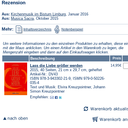
Rezension
Tab)
neuen
Tab)
(Öffnet
Aus:
Kirchenmusik im Bistum Limburg
, Januar 2016
in
(Öffnet
Aus:
Musica Sacra
, Oktober 2015
einem
in
neuen
einem
(Öffnet
(Öffnet
Mehr:
Inhaltsverzeichnis
Notenbeispiel
Tab)
neuen
in
in
Tab)
einem
einem
neuen
neuen
Tab)
Tab)
Um weitere Informationen zu den einzelnen Produkten zu erhalten, diese ei
mit der Maus anklicken. Um einen Artikel in den Warenkorb zu legen, die
Mengenzahl eingeben und dann auf den Einkaufswagen klicken.
Beschreibung
Preis
Lass die Liebe größer werden
14,95€
2015, 40 Seiten, 21 cm x 29,7 cm, geheftet
Artikel-Nr.: DV43
ISBN 978-3-943302-21-9, ISMN 979-0-50226-
035-4
Text und Musik: Elvira Kreuzpointner, Johann
Simon Kreuzpointner
Empfehlen: