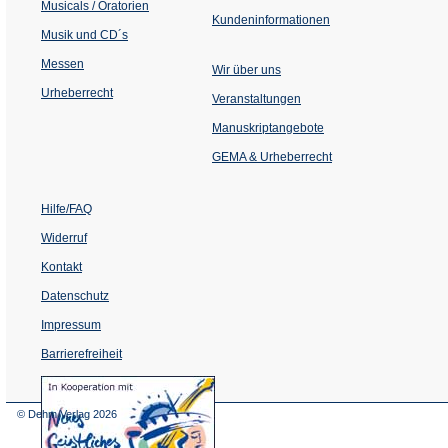
Musicals / Oratorien
Kundeninformationen
Musik und CD´s
Messen
Wir über uns
Urheberrecht
(Öffnet
Veranstaltungen
in
einem
Manuskriptangebote
neuen
Tab)
GEMA & Urheberrecht
Hilfe/FAQ
Widerruf
Kontakt
Datenschutz
Impressum
Barrierefreiheit
(Öffnet
in
einem
© Dehm Verlag
2026
neuen
Tab)