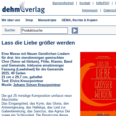
Barrierefreiheit
|
Kontakt
|
Hilfe/FAQ
|
Impressum
|
Datensc
Wir über uns
Shop
Manuskripte
GEMA, Rechte & Kopien
Suche:
Lass die Liebe größer werden
Eine Messe mit Neuen Geistlichen Liedern
für drei- bis vierstimmigen gemischten
Chor (Tenor ad libitum), Flöte, Klavier, Band
und Gemeinde. Inklusive einstimmiger
Fassung (Leadsheet) für die Gemeinde
2015, 40 Seiten
21 cm x 29,7 cm, geheftet
Text: Elvira Kreuzpointner
Musik:
Johann Simon Kreuzpointner
Die gut 25 minütige Komposition umfasst neun
Abschnitte:
Das Eingangslied, das Kyrie, das Gloria, den
Antwortgesang, das Halleluja, das Lied zur
Gabenbereitung, das Sanctus, das Agnus Dei
sowie ein Schlusslied. Die Besetzung dieser