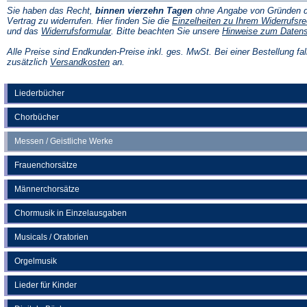
Sie haben das Recht,
binnen vierzehn Tagen
ohne Angabe von Gründen d
Vertrag zu widerrufen. Hier finden Sie die
Einzelheiten zu Ihrem Widerrufsre
(Öffnet
und das
Widerrufsformular
. Bitte beachten Sie unsere
Hinweise zum Daten
in
einem
Alle Preise sind Endkunden-Preise inkl. ges. MwSt. Bei einer Bestellung fal
neuen
(Öffnet
zusätzlich
Versandkosten
an.
Tab)
in
einem
neuen
Liederbücher
Tab)
Chorbücher
Messen / Geistliche Werke
Frauenchorsätze
Männerchorsätze
Chormusik in Einzelausgaben
Musicals / Oratorien
Orgelmusik
Lieder für Kinder