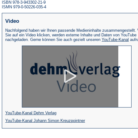
ISBN 978-3-943302-21-9
ISMN 979-0-50226-035-4
Video
Nachfolgend haben wir Ihnen passende Medieninhalte zusammengestellt.
Sie auf ein Video klicken, werden externe Inhalte und Daten von YouTube
(Öffne
nachgeladen. Gerne können Sie auch gezielt unseren
YouTube-Kanal
aufr
in
eine
neue
Tab)
(Öffnet
YouTube-Kanal Dehm Verlag
in
(Öffnet
YouTube-Kanal Johann Simon Kreuzpointner
einem
in
neuen
einem