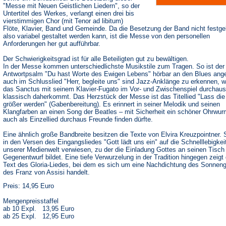
"Messe mit Neuen Geistlichen Liedern", so der
Untertitel des Werkes, verlangt einen drei bis
vierstimmigen Chor (mit Tenor ad libitum)
Flöte, Klavier, Band und Gemeinde. Da die Besetzung der Band nicht festgel
also variabel gestaltet werden kann, ist die Messe von den personellen
Anforderungen her gut aufführbar.
Der Schwierigkeitsgrad ist für alle Beteiligten gut zu bewältigen.
In der Messe kommen unterschiedlichste Musikstile zum Tragen. So ist der
Antwortpsalm "Du hast Worte des Ewigen Lebens" hörbar an den Blues ange
auch im Schlusslied "Herr, begleite uns" sind Jazz-Anklänge zu erkennen, 
das Sanctus mit seinem Klavier-Fugato im Vor- und Zwischenspiel durchaus
klassisch daherkommt. Das Herzstück der Messe ist das Titellied "Lass die
größer werden" (Gabenbereitung). Es erinnert in seiner Melodik und seinen
Klangfarben an einen Song der Beatles – mit Sicherheit ein schöner Ohrwur
auch als Einzellied durchaus Freunde finden dürfte.
Eine ähnlich große Bandbreite besitzen die Texte von Elvira Kreuzpointner. 
in den Versen des Eingangsliedes "Gott lädt uns ein" auf die Schnelllebigkei
unserer Medienwelt verwiesen, zu der die Einladung Gottes an seinen Tisch
Gegenentwurf bildet. Eine tiefe Verwurzelung in der Tradition hingegen zeigt 
Text des Gloria-Liedes, bei dem es sich um eine Nachdichtung des Sonnen
des Franz von Assisi handelt.
Preis: 14,95 Euro
Mengenpreisstaffel
ab 10 Expl. 13,95 Euro
ab 25 Expl. 12,95 Euro