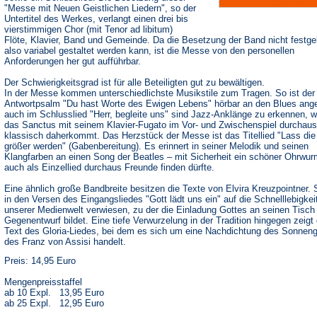
"Messe mit Neuen Geistlichen Liedern", so der
Untertitel des Werkes, verlangt einen drei bis
vierstimmigen Chor (mit Tenor ad libitum)
Flöte, Klavier, Band und Gemeinde. Da die Besetzung der Band nicht festgel
also variabel gestaltet werden kann, ist die Messe von den personellen
Anforderungen her gut aufführbar.
Der Schwierigkeitsgrad ist für alle Beteiligten gut zu bewältigen.
In der Messe kommen unterschiedlichste Musikstile zum Tragen. So ist der
Antwortpsalm "Du hast Worte des Ewigen Lebens" hörbar an den Blues ange
auch im Schlusslied "Herr, begleite uns" sind Jazz-Anklänge zu erkennen, 
das Sanctus mit seinem Klavier-Fugato im Vor- und Zwischenspiel durchaus
klassisch daherkommt. Das Herzstück der Messe ist das Titellied "Lass die
größer werden" (Gabenbereitung). Es erinnert in seiner Melodik und seinen
Klangfarben an einen Song der Beatles – mit Sicherheit ein schöner Ohrwur
auch als Einzellied durchaus Freunde finden dürfte.
Eine ähnlich große Bandbreite besitzen die Texte von Elvira Kreuzpointner. 
in den Versen des Eingangsliedes "Gott lädt uns ein" auf die Schnelllebigkei
unserer Medienwelt verwiesen, zu der die Einladung Gottes an seinen Tisch
Gegenentwurf bildet. Eine tiefe Verwurzelung in der Tradition hingegen zeigt 
Text des Gloria-Liedes, bei dem es sich um eine Nachdichtung des Sonnen
des Franz von Assisi handelt.
Preis: 14,95 Euro
Mengenpreisstaffel
ab 10 Expl. 13,95 Euro
ab 25 Expl. 12,95 Euro