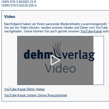
ISBN 978-3-943302-21-9
ISMN 979-0-50226-035-4
Video
Nachfolgend haben wir Ihnen passende Medieninhalte zusammengestellt.
Sie auf ein Video klicken, werden externe Inhalte und Daten von YouTube
(Öffne
nachgeladen. Gerne können Sie auch gezielt unseren
YouTube-Kanal
aufr
in
eine
neue
Tab)
(Öffnet
YouTube-Kanal Dehm Verlag
in
(Öffnet
YouTube-Kanal Johann Simon Kreuzpointner
einem
in
neuen
einem