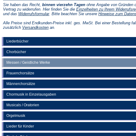
Sie haben das Recht,
binnen vierzehn Tagen
ohne Angabe von Gründen d
Vertrag zu widerrufen. Hier finden Sie die
Einzelheiten zu Ihrem Widerrufsre
(Öffnet
und das
Widerrufsformular
. Bitte beachten Sie unsere
Hinweise zum Daten
in
einem
Alle Preise sind Endkunden-Preise inkl. ges. MwSt. Bei einer Bestellung fal
neuen
(Öffnet
zusätzlich
Versandkosten
an.
Tab)
in
einem
neuen
Liederbücher
Tab)
Chorbücher
Messen / Geistliche Werke
Frauenchorsätze
Männerchorsätze
Chormusik in Einzelausgaben
Musicals / Oratorien
Orgelmusik
Lieder für Kinder