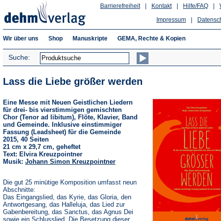
Barrierefreiheit
|
Kontakt
|
Hilfe/FAQ
|
Impressum
|
Datensc
Wir über uns
Shop
Manuskripte
GEMA, Rechte & Kopien
Suche:
Lass die Liebe größer werden
Eine Messe mit Neuen Geistlichen Liedern
für drei- bis vierstimmigen gemischten
Chor (Tenor ad libitum), Flöte, Klavier, Band
und Gemeinde. Inklusive einstimmiger
Fassung (Leadsheet) für die Gemeinde
2015, 40 Seiten
21 cm x 29,7 cm, geheftet
Text: Elvira Kreuzpointner
Musik:
Johann Simon Kreuzpointner
Die gut 25 minütige Komposition umfasst neun
Abschnitte:
Das Eingangslied, das Kyrie, das Gloria, den
Antwortgesang, das Halleluja, das Lied zur
Gabenbereitung, das Sanctus, das Agnus Dei
sowie ein Schlusslied. Die Besetzung dieser