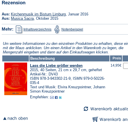
Rezension
Tab)
neuen
Tab)
(Öffnet
Aus:
Kirchenmusik im Bistum Limburg
, Januar 2016
in
(Öffnet
Aus:
Musica Sacra
, Oktober 2015
einem
in
neuen
einem
(Öffnet
(Öffnet
Mehr:
Inhaltsverzeichnis
Notenbeispiel
Tab)
neuen
in
in
Tab)
einem
einem
neuen
neuen
Tab)
Tab)
Um weitere Informationen zu den einzelnen Produkten zu erhalten, diese ei
mit der Maus anklicken. Um einen Artikel in den Warenkorb zu legen, die
Mengenzahl eingeben und dann auf den Einkaufswagen klicken.
Beschreibung
Preis
Lass die Liebe größer werden
14,95€
2015, 40 Seiten, 21 cm x 29,7 cm, geheftet
Artikel-Nr.: DV43
ISBN 978-3-943302-21-9, ISMN 979-0-50226-
035-4
Text und Musik: Elvira Kreuzpointner, Johann
Simon Kreuzpointner
Empfehlen: