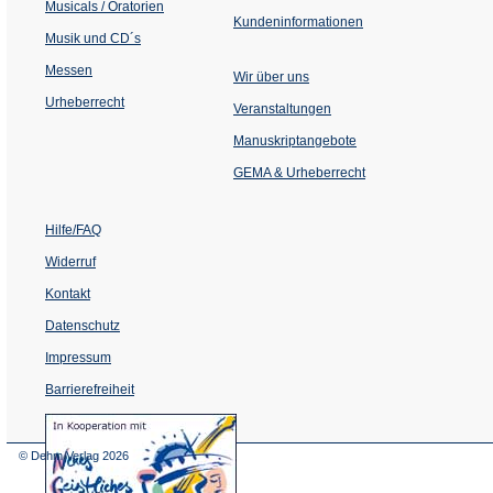
Musicals / Oratorien
Kundeninformationen
Musik und CD´s
Messen
Wir über uns
Urheberrecht
(Öffnet
Veranstaltungen
in
einem
Manuskriptangebote
neuen
Tab)
GEMA & Urheberrecht
Hilfe/FAQ
Widerruf
Kontakt
Datenschutz
Impressum
Barrierefreiheit
(Öffnet
in
einem
© Dehm Verlag
2026
neuen
Tab)