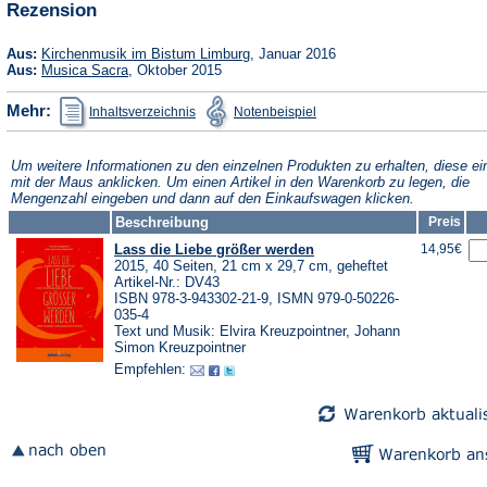
Rezension
Tab)
neuen
Tab)
(Öffnet
Aus:
Kirchenmusik im Bistum Limburg
, Januar 2016
in
(Öffnet
Aus:
Musica Sacra
, Oktober 2015
einem
in
neuen
einem
(Öffnet
(Öffnet
Mehr:
Inhaltsverzeichnis
Notenbeispiel
Tab)
neuen
in
in
Tab)
einem
einem
neuen
neuen
Tab)
Tab)
Um weitere Informationen zu den einzelnen Produkten zu erhalten, diese ei
mit der Maus anklicken. Um einen Artikel in den Warenkorb zu legen, die
Mengenzahl eingeben und dann auf den Einkaufswagen klicken.
Beschreibung
Preis
Lass die Liebe größer werden
14,95€
2015, 40 Seiten, 21 cm x 29,7 cm, geheftet
Artikel-Nr.: DV43
ISBN 978-3-943302-21-9, ISMN 979-0-50226-
035-4
Text und Musik: Elvira Kreuzpointner, Johann
Simon Kreuzpointner
Empfehlen: