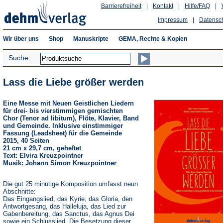
Barrierefreiheit
|
Kontakt
|
Hilfe/FAQ
|
Impressum
|
Datensc
Wir über uns
Shop
Manuskripte
GEMA, Rechte & Kopien
Suche:
Lass die Liebe größer werden
Eine Messe mit Neuen Geistlichen Liedern
für drei- bis vierstimmigen gemischten
Chor (Tenor ad libitum), Flöte, Klavier, Band
und Gemeinde. Inklusive einstimmiger
Fassung (Leadsheet) für die Gemeinde
2015, 40 Seiten
21 cm x 29,7 cm, geheftet
Text: Elvira Kreuzpointner
Musik:
Johann Simon Kreuzpointner
Die gut 25 minütige Komposition umfasst neun
Abschnitte:
Das Eingangslied, das Kyrie, das Gloria, den
Antwortgesang, das Halleluja, das Lied zur
Gabenbereitung, das Sanctus, das Agnus Dei
sowie ein Schlusslied. Die Besetzung dieser