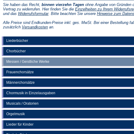
Sie haben das Recht,
binnen vierzehn Tagen
ohne Angabe von Gründen d
Vertrag zu widerrufen. Hier finden Sie die
Einzelheiten zu Ihrem Widerrufsre
(Öffnet
und das
Widerrufsformular
. Bitte beachten Sie unsere
Hinweise zum Daten
in
einem
Alle Preise sind Endkunden-Preise inkl. ges. MwSt. Bei einer Bestellung fal
neuen
(Öffnet
zusätzlich
Versandkosten
an.
Tab)
in
einem
neuen
Liederbücher
Tab)
Chorbücher
Messen / Geistliche Werke
Frauenchorsätze
Männerchorsätze
Chormusik in Einzelausgaben
Musicals / Oratorien
Orgelmusik
Lieder für Kinder