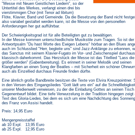
"Messe mit Neuen Geistlichen Liedern", so der
Untertitel des Werkes, verlangt einen drei bis
vierstimmigen Chor (mit Tenor ad libitum)
Flöte, Klavier, Band und Gemeinde. Da die Besetzung der Band nicht festgel
also variabel gestaltet werden kann, ist die Messe von den personellen
Anforderungen her gut aufführbar.
Der Schwierigkeitsgrad ist für alle Beteiligten gut zu bewältigen.
In der Messe kommen unterschiedlichste Musikstile zum Tragen. So ist der
Antwortpsalm "Du hast Worte des Ewigen Lebens" hörbar an den Blues ange
auch im Schlusslied "Herr, begleite uns" sind Jazz-Anklänge zu erkennen, 
das Sanctus mit seinem Klavier-Fugato im Vor- und Zwischenspiel durchaus
klassisch daherkommt. Das Herzstück der Messe ist das Titellied "Lass die
größer werden" (Gabenbereitung). Es erinnert in seiner Melodik und seinen
Klangfarben an einen Song der Beatles – mit Sicherheit ein schöner Ohrwur
auch als Einzellied durchaus Freunde finden dürfte.
Eine ähnlich große Bandbreite besitzen die Texte von Elvira Kreuzpointner. 
in den Versen des Eingangsliedes "Gott lädt uns ein" auf die Schnelllebigkei
unserer Medienwelt verwiesen, zu der die Einladung Gottes an seinen Tisch
Gegenentwurf bildet. Eine tiefe Verwurzelung in der Tradition hingegen zeigt 
Text des Gloria-Liedes, bei dem es sich um eine Nachdichtung des Sonnen
des Franz von Assisi handelt.
Preis: 14,95 Euro
Mengenpreisstaffel
ab 10 Expl. 13,95 Euro
ab 25 Expl. 12,95 Euro