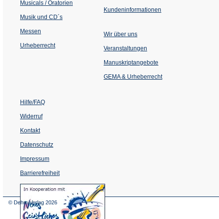
Musicals / Oratorien
Kundeninformationen
Musik und CD´s
Messen
Wir über uns
Urheberrecht
(Öffnet
Veranstaltungen
in
einem
Manuskriptangebote
neuen
Tab)
GEMA & Urheberrecht
Hilfe/FAQ
Widerruf
Kontakt
Datenschutz
Impressum
Barrierefreiheit
(Öffnet
in
einem
© Dehm Verlag
2026
neuen
Tab)