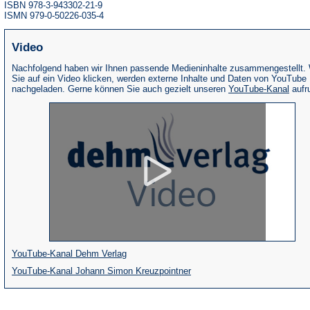
ISBN 978-3-943302-21-9
ISMN 979-0-50226-035-4
Video
Nachfolgend haben wir Ihnen passende Medieninhalte zusammengestellt.
Sie auf ein Video klicken, werden externe Inhalte und Daten von YouTube
(Öffne
nachgeladen. Gerne können Sie auch gezielt unseren
YouTube-Kanal
aufr
in
eine
neue
Tab)
(Öffnet
YouTube-Kanal Dehm Verlag
in
(Öffnet
YouTube-Kanal Johann Simon Kreuzpointner
einem
in
neuen
einem