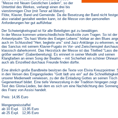
"Messe mit Neuen Geistlichen Liedern", so der
Untertitel des Werkes, verlangt einen drei bis
vierstimmigen Chor (mit Tenor ad libitum)
Flöte, Klavier, Band und Gemeinde. Da die Besetzung der Band nicht festgel
also variabel gestaltet werden kann, ist die Messe von den personellen
Anforderungen her gut aufführbar.
Der Schwierigkeitsgrad ist für alle Beteiligten gut zu bewältigen.
In der Messe kommen unterschiedlichste Musikstile zum Tragen. So ist der
Antwortpsalm "Du hast Worte des Ewigen Lebens" hörbar an den Blues ange
auch im Schlusslied "Herr, begleite uns" sind Jazz-Anklänge zu erkennen, 
das Sanctus mit seinem Klavier-Fugato im Vor- und Zwischenspiel durchaus
klassisch daherkommt. Das Herzstück der Messe ist das Titellied "Lass die
größer werden" (Gabenbereitung). Es erinnert in seiner Melodik und seinen
Klangfarben an einen Song der Beatles – mit Sicherheit ein schöner Ohrwur
auch als Einzellied durchaus Freunde finden dürfte.
Eine ähnlich große Bandbreite besitzen die Texte von Elvira Kreuzpointner. 
in den Versen des Eingangsliedes "Gott lädt uns ein" auf die Schnelllebigkei
unserer Medienwelt verwiesen, zu der die Einladung Gottes an seinen Tisch
Gegenentwurf bildet. Eine tiefe Verwurzelung in der Tradition hingegen zeigt 
Text des Gloria-Liedes, bei dem es sich um eine Nachdichtung des Sonnen
des Franz von Assisi handelt.
Preis: 14,95 Euro
Mengenpreisstaffel
ab 10 Expl. 13,95 Euro
ab 25 Expl. 12,95 Euro