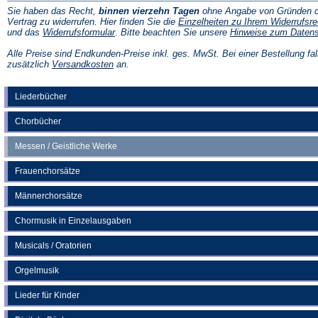
Sie haben das Recht,
binnen vierzehn Tagen
ohne Angabe von Gründen d
Vertrag zu widerrufen. Hier finden Sie die
Einzelheiten zu Ihrem Widerrufsre
(Öffnet
und das
Widerrufsformular
. Bitte beachten Sie unsere
Hinweise zum Daten
in
einem
Alle Preise sind Endkunden-Preise inkl. ges. MwSt. Bei einer Bestellung fal
neuen
(Öffnet
zusätzlich
Versandkosten
an.
Tab)
in
einem
neuen
Liederbücher
Tab)
Chorbücher
Messen / Geistliche Werke
Frauenchorsätze
Männerchorsätze
Chormusik in Einzelausgaben
Musicals / Oratorien
Orgelmusik
Lieder für Kinder