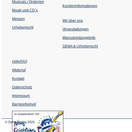
Musicals / Oratorien
Kundeninformationen
Musik und CD´s
Messen
Wir über uns
Urheberrecht
(Öffnet
Veranstaltungen
in
einem
Manuskriptangebote
neuen
Tab)
GEMA & Urheberrecht
Hilfe/FAQ
Widerruf
Kontakt
Datenschutz
Impressum
Barrierefreiheit
(Öffnet
in
einem
© Dehm Verlag
2026
neuen
Tab)