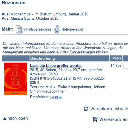
Rezension
Tab)
neuen
Tab)
(Öffnet
Aus:
Kirchenmusik im Bistum Limburg
, Januar 2016
in
(Öffnet
Aus:
Musica Sacra
, Oktober 2015
einem
in
neuen
einem
(Öffnet
(Öffnet
Mehr:
Inhaltsverzeichnis
Notenbeispiel
Tab)
neuen
in
in
Tab)
einem
einem
neuen
neuen
Tab)
Tab)
Um weitere Informationen zu den einzelnen Produkten zu erhalten, diese ei
mit der Maus anklicken. Um einen Artikel in den Warenkorb zu legen, die
Mengenzahl eingeben und dann auf den Einkaufswagen klicken.
Beschreibung
Preis
Lass die Liebe größer werden
14,95€
2015, 40 Seiten, 21 cm x 29,7 cm, geheftet
Artikel-Nr.: DV43
ISBN 978-3-943302-21-9, ISMN 979-0-50226-
035-4
Text und Musik: Elvira Kreuzpointner, Johann
Simon Kreuzpointner
Empfehlen: