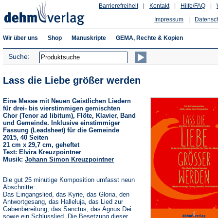
Barrierefreiheit
|
Kontakt
|
Hilfe/FAQ
|
Impressum
|
Datensc
Wir über uns
Shop
Manuskripte
GEMA, Rechte & Kopien
Suche:
Lass die Liebe größer werden
Eine Messe mit Neuen Geistlichen Liedern
für drei- bis vierstimmigen gemischten
Chor (Tenor ad libitum), Flöte, Klavier, Band
und Gemeinde. Inklusive einstimmiger
Fassung (Leadsheet) für die Gemeinde
2015, 40 Seiten
21 cm x 29,7 cm, geheftet
Text: Elvira Kreuzpointner
Musik:
Johann Simon Kreuzpointner
Die gut 25 minütige Komposition umfasst neun
Abschnitte:
Das Eingangslied, das Kyrie, das Gloria, den
Antwortgesang, das Halleluja, das Lied zur
Gabenbereitung, das Sanctus, das Agnus Dei
sowie ein Schlusslied. Die Besetzung dieser