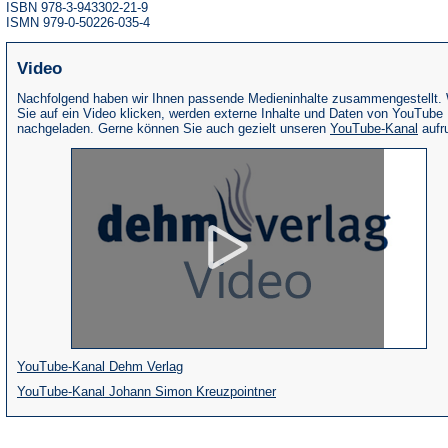
ISBN 978-3-943302-21-9
ISMN 979-0-50226-035-4
Video
Nachfolgend haben wir Ihnen passende Medieninhalte zusammengestellt.
Sie auf ein Video klicken, werden externe Inhalte und Daten von YouTube
(Öffne
nachgeladen. Gerne können Sie auch gezielt unseren
YouTube-Kanal
aufr
in
eine
neue
Tab)
(Öffnet
YouTube-Kanal Dehm Verlag
in
(Öffnet
YouTube-Kanal Johann Simon Kreuzpointner
einem
in
neuen
einem