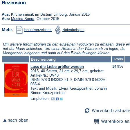
Rezension
Tab)
neuen
Tab)
(Öffnet
Aus:
Kirchenmusik im Bistum Limburg
, Januar 2016
in
(Öffnet
Aus:
Musica Sacra
, Oktober 2015
einem
in
neuen
einem
(Öffnet
(Öffnet
Mehr:
Inhaltsverzeichnis
Notenbeispiel
Tab)
neuen
in
in
Tab)
einem
einem
neuen
neuen
Tab)
Tab)
Um weitere Informationen zu den einzelnen Produkten zu erhalten, diese ei
mit der Maus anklicken. Um einen Artikel in den Warenkorb zu legen, die
Mengenzahl eingeben und dann auf den Einkaufswagen klicken.
Beschreibung
Preis
Lass die Liebe größer werden
14,95€
2015, 40 Seiten, 21 cm x 29,7 cm, geheftet
Artikel-Nr.: DV43
ISBN 978-3-943302-21-9, ISMN 979-0-50226-
035-4
Text und Musik: Elvira Kreuzpointner, Johann
Simon Kreuzpointner
Empfehlen: