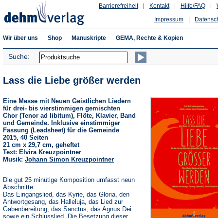
Barrierefreiheit
|
Kontakt
|
Hilfe/FAQ
|
Impressum
|
Datensc
Wir über uns
Shop
Manuskripte
GEMA, Rechte & Kopien
Suche:
Lass die Liebe größer werden
Eine Messe mit Neuen Geistlichen Liedern
für drei- bis vierstimmigen gemischten
Chor (Tenor ad libitum), Flöte, Klavier, Band
und Gemeinde. Inklusive einstimmiger
Fassung (Leadsheet) für die Gemeinde
2015, 40 Seiten
21 cm x 29,7 cm, geheftet
Text: Elvira Kreuzpointner
Musik:
Johann Simon Kreuzpointner
Die gut 25 minütige Komposition umfasst neun
Abschnitte:
Das Eingangslied, das Kyrie, das Gloria, den
Antwortgesang, das Halleluja, das Lied zur
Gabenbereitung, das Sanctus, das Agnus Dei
sowie ein Schlusslied. Die Besetzung dieser