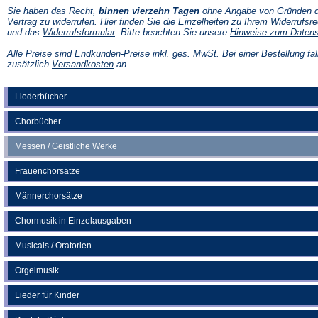
Sie haben das Recht,
binnen vierzehn Tagen
ohne Angabe von Gründen d
Vertrag zu widerrufen. Hier finden Sie die
Einzelheiten zu Ihrem Widerrufsre
(Öffnet
und das
Widerrufsformular
. Bitte beachten Sie unsere
Hinweise zum Daten
in
einem
Alle Preise sind Endkunden-Preise inkl. ges. MwSt. Bei einer Bestellung fal
neuen
(Öffnet
zusätzlich
Versandkosten
an.
Tab)
in
einem
neuen
Liederbücher
Tab)
Chorbücher
Messen / Geistliche Werke
Frauenchorsätze
Männerchorsätze
Chormusik in Einzelausgaben
Musicals / Oratorien
Orgelmusik
Lieder für Kinder