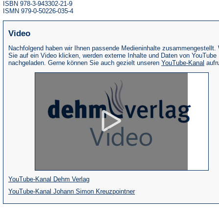
ISBN 978-3-943302-21-9
ISMN 979-0-50226-035-4
Video
Nachfolgend haben wir Ihnen passende Medieninhalte zusammengestellt.
Sie auf ein Video klicken, werden externe Inhalte und Daten von YouTube
(Öffne
nachgeladen. Gerne können Sie auch gezielt unseren
YouTube-Kanal
aufr
in
eine
neue
Tab)
(Öffnet
YouTube-Kanal Dehm Verlag
in
(Öffnet
YouTube-Kanal Johann Simon Kreuzpointner
einem
in
neuen
einem