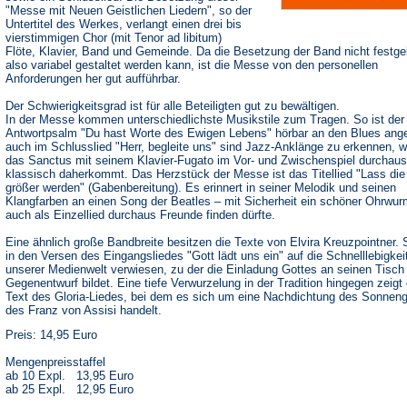
"Messe mit Neuen Geistlichen Liedern", so der
Untertitel des Werkes, verlangt einen drei bis
vierstimmigen Chor (mit Tenor ad libitum)
Flöte, Klavier, Band und Gemeinde. Da die Besetzung der Band nicht festgel
also variabel gestaltet werden kann, ist die Messe von den personellen
Anforderungen her gut aufführbar.
Der Schwierigkeitsgrad ist für alle Beteiligten gut zu bewältigen.
In der Messe kommen unterschiedlichste Musikstile zum Tragen. So ist der
Antwortpsalm "Du hast Worte des Ewigen Lebens" hörbar an den Blues ange
auch im Schlusslied "Herr, begleite uns" sind Jazz-Anklänge zu erkennen, 
das Sanctus mit seinem Klavier-Fugato im Vor- und Zwischenspiel durchaus
klassisch daherkommt. Das Herzstück der Messe ist das Titellied "Lass die
größer werden" (Gabenbereitung). Es erinnert in seiner Melodik und seinen
Klangfarben an einen Song der Beatles – mit Sicherheit ein schöner Ohrwur
auch als Einzellied durchaus Freunde finden dürfte.
Eine ähnlich große Bandbreite besitzen die Texte von Elvira Kreuzpointner. 
in den Versen des Eingangsliedes "Gott lädt uns ein" auf die Schnelllebigkei
unserer Medienwelt verwiesen, zu der die Einladung Gottes an seinen Tisch
Gegenentwurf bildet. Eine tiefe Verwurzelung in der Tradition hingegen zeigt 
Text des Gloria-Liedes, bei dem es sich um eine Nachdichtung des Sonnen
des Franz von Assisi handelt.
Preis: 14,95 Euro
Mengenpreisstaffel
ab 10 Expl. 13,95 Euro
ab 25 Expl. 12,95 Euro