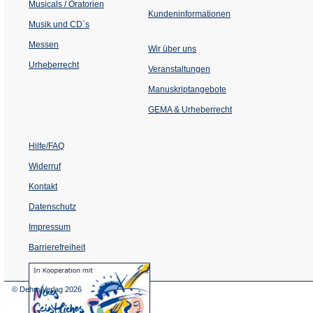
Musicals / Oratorien
Kundeninformationen
Musik und CD´s
Messen
Wir über uns
Urheberrecht
(Öffnet
Veranstaltungen
in
einem
Manuskriptangebote
neuen
Tab)
GEMA & Urheberrecht
Hilfe/FAQ
Widerruf
Kontakt
Datenschutz
Impressum
Barrierefreiheit
(Öffnet
in
einem
© Dehm Verlag
2026
neuen
Tab)