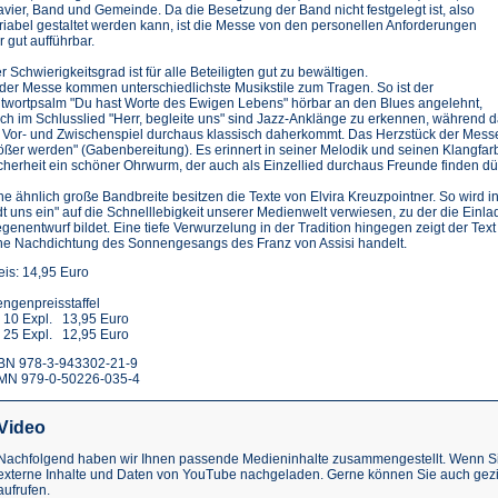
avier, Band und Gemeinde. Da die Besetzung der Band nicht festgelegt ist, also
riabel gestaltet werden kann, ist die Messe von den personellen Anforderungen
r gut aufführbar.
r Schwierigkeitsgrad ist für alle Beteiligten gut zu bewältigen.
 der Messe kommen unterschiedlichste Musikstile zum Tragen. So ist der
twortpsalm "Du hast Worte des Ewigen Lebens" hörbar an den Blues angelehnt,
ch im Schlusslied "Herr, begleite uns" sind Jazz-Anklänge zu erkennen, während 
 Vor- und Zwischenspiel durchaus klassisch daherkommt. Das Herzstück der Messe i
ößer werden" (Gabenbereitung). Es erinnert in seiner Melodik und seinen Klangfar
cherheit ein schöner Ohrwurm, der auch als Einzellied durchaus Freunde finden dür
ne ähnlich große Bandbreite besitzen die Texte von Elvira Kreuzpointner. So wird 
dt uns ein" auf die Schnelllebigkeit unserer Medienwelt verwiesen, zu der die Einl
genentwurf bildet. Eine tiefe Verwurzelung in der Tradition hingegen zeigt der Tex
ne Nachdichtung des Sonnengesangs des Franz von Assisi handelt.
eis: 14,95 Euro
ngenpreisstaffel
 10 Expl. 13,95 Euro
 25 Expl. 12,95 Euro
BN 978-3-943302-21-9
MN 979-0-50226-035-4
Video
Nachfolgend haben wir Ihnen passende Medieninhalte zusammengestellt. Wenn Sie
externe Inhalte und Daten von YouTube nachgeladen. Gerne können Sie auch gez
aufrufen.