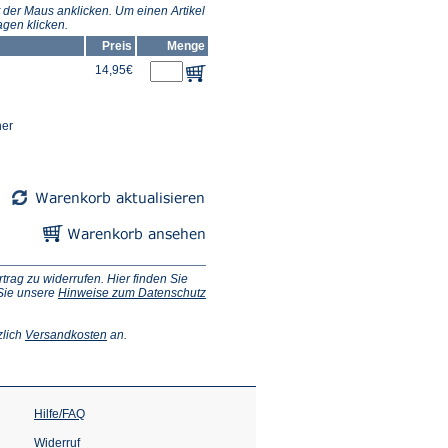
 der Maus anklicken. Um einen Artikel
gen klicken.
Preis
Menge
14,95€
ner
ag zu widerrufen. Hier finden Sie
 Sie unsere
Hinweise zum Datenschutz
(Öffnet
zlich
Versandkosten
an.
in
einem
neuen
Tab)
Hilfe/FAQ
Widerruf