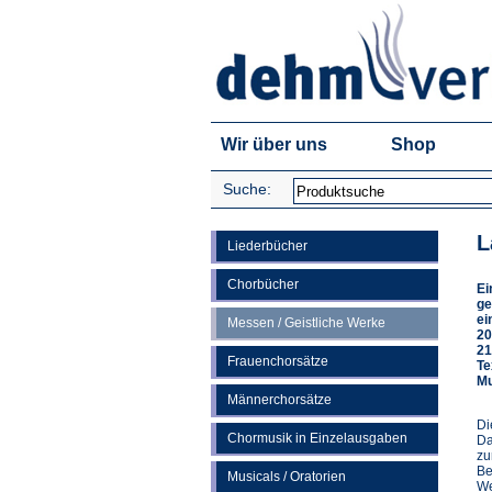
Wir über uns
Shop
Suche:
L
Liederbücher
Chorbücher
Ei
ge
ei
Messen / Geistliche Werke
20
21
Frauenchorsätze
Te
Mu
Männerchorsätze
Di
Chormusik in Einzelausgaben
Da
zu
Be
Musicals / Oratorien
We