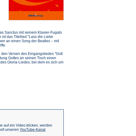
das Sanctus mit seinem Klavier-Fugato
st das Titellied "Lass die Liebe
ben an einen Song der Beatles – mit
fte.
in den Versen des Eingangsliedes "Gott
adung Gottes an seinen Tisch einen
t des Gloria-Liedes, bei dem es sich um
 auf ein Video klicken, werden
(Öffnet
ielt unseren
YouTube-Kanal
in