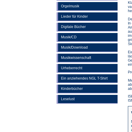
Kl
Orgelmusik
va
he
Lieder für Kinder
De
In
Digitale Bücher
An
au
im
Musik/CD
gr
Si
Musik/Download
Ei
lä
Musikwissenschaft
Ge
ei
Urheberrecht
Pr
Ein anziehendes NGL T-Shirt
Me
ab
Kinderbücher
ab
IS
Leselust
IS