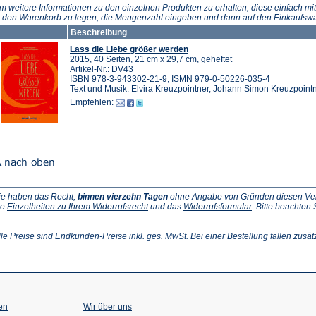
Tab)
Tab)
m weitere Informationen zu den einzelnen Produkten zu erhalten, diese einfach mit
n den Warenkorb zu legen, die Mengenzahl eingeben und dann auf den Einkaufswa
Beschreibung
Lass die Liebe größer werden
2015, 40 Seiten, 21 cm x 29,7 cm, geheftet
Artikel-Nr.: DV43
ISBN 978-3-943302-21-9, ISMN 979-0-50226-035-4
Text und Musik: Elvira Kreuzpointner, Johann Simon Kreuzpoint
Empfehlen:
ie haben das Recht,
binnen vierzehn Tagen
ohne Angabe von Gründen diesen Vertr
(Öffnet
(Öffnet
ie
Einzelheiten zu Ihrem Widerrufsrecht
und das
Widerrufsformular
. Bitte beachten
ffnet
in
in
einem
einem
inem
neuen
neuen
lle Preise sind Endkunden-Preise inkl. ges. MwSt. Bei einer Bestellung fallen zusät
euen
Tab)
Tab)
ab)
en
Wir über uns