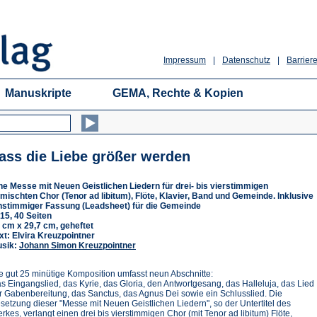
Impressum
|
Datenschutz
|
Barriere
Manuskripte
GEMA, Rechte & Kopien
ass die Liebe größer werden
ne Messe mit Neuen Geistlichen Liedern für drei- bis vierstimmigen
mischten Chor (Tenor ad libitum), Flöte, Klavier, Band und Gemeinde. Inklusive
nstimmiger Fassung (Leadsheet) für die Gemeinde
15, 40 Seiten
 cm x 29,7 cm, geheftet
xt: Elvira Kreuzpointner
sik:
Johann Simon Kreuzpointner
e gut 25 minütige Komposition umfasst neun Abschnitte:
s Eingangslied, das Kyrie, das Gloria, den Antwortgesang, das Halleluja, das Lied
r Gabenbereitung, das Sanctus, das Agnus Dei sowie ein Schlusslied. Die
setzung dieser "Messe mit Neuen Geistlichen Liedern", so der Untertitel des
rkes, verlangt einen drei bis vierstimmigen Chor (mit Tenor ad libitum) Flöte,