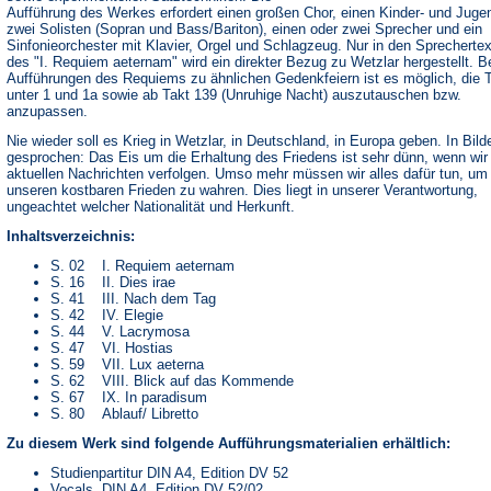
Aufführung des Werkes erfordert einen großen Chor, einen Kinder- und Juge
zwei Solisten (Sopran und Bass/Bariton), einen oder zwei Sprecher und ein
Sinfonieorchester mit Klavier, Orgel und Schlagzeug. Nur in den Sprecherte
des "I. Requiem aeternam" wird ein direkter Bezug zu Wetzlar hergestellt. B
Aufführungen des Requiems zu ähnlichen Gedenkfeiern ist es möglich, die 
unter 1 und 1a sowie ab Takt 139 (Unruhige Nacht) auszutauschen bzw.
anzupassen.
Nie wieder soll es Krieg in Wetzlar, in Deutschland, in Europa geben. In Bild
gesprochen: Das Eis um die Erhaltung des Friedens ist sehr dünn, wenn wir
aktuellen Nachrichten verfolgen. Umso mehr müssen wir alles dafür tun, um
unseren kostbaren Frieden zu wahren. Dies liegt in unserer Verantwortung,
ungeachtet welcher Nationalität und Herkunft.
Inhaltsverzeichnis:
S. 02 I. Requiem aeternam
S. 16 II. Dies irae
S. 41 III. Nach dem Tag
S. 42 IV. Elegie
S. 44 V. Lacrymosa
S. 47 VI. Hostias
S. 59 VII. Lux aeterna
S. 62 VIII. Blick auf das Kommende
S. 67 IX. In paradisum
S. 80 Ablauf/ Libretto
Zu diesem Werk sind folgende Aufführungsmaterialien erhältlich:
Studienpartitur DIN A4, Edition DV 52
Vocals, DIN A4, Edition DV 52/02