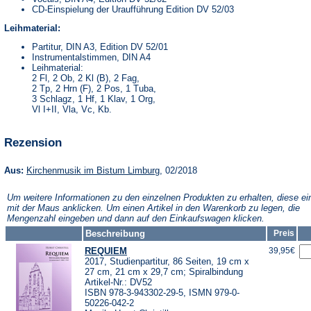
CD-Einspielung der Uraufführung Edition DV 52/03
Leihmaterial:
Partitur, DIN A3, Edition DV 52/01
Instrumentalstimmen, DIN A4
Leihmaterial:
2 Fl, 2 Ob, 2 Kl (B), 2 Fag,
2 Tp, 2 Hrn (F), 2 Pos, 1 Tuba,
3 Schlagz, 1 Hf, 1 Klav, 1 Org,
Vl I+II, Vla, Vc, Kb.
Rezension
(Öffnet
Aus:
Kirchenmusik im Bistum Limburg
, 02/2018
in
einem
Um weitere Informationen zu den einzelnen Produkten zu erhalten, diese ei
neuen
mit der Maus anklicken. Um einen Artikel in den Warenkorb zu legen, die
Tab)
Mengenzahl eingeben und dann auf den Einkaufswagen klicken.
Beschreibung
Preis
REQUIEM
39,95€
2017, Studienpartitur, 86 Seiten, 19 cm x
27 cm, 21 cm x 29,7 cm; Spiralbindung
Artikel-Nr.: DV52
ISBN 978-3-943302-29-5, ISMN 979-0-
50226-042-2