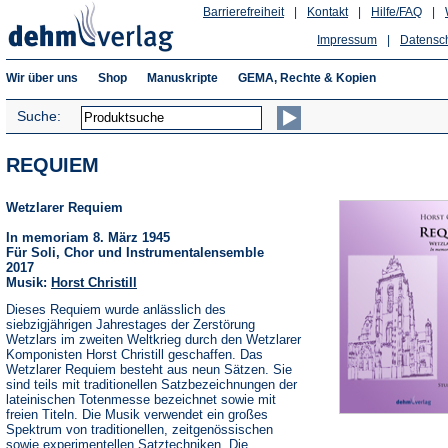
Barrierefreiheit
|
Kontakt
|
Hilfe/FAQ
|
Impressum
|
Datensc
Wir über uns
Shop
Manuskripte
GEMA, Rechte & Kopien
Suche:
REQUIEM
Wetzlarer Requiem
In memoriam 8. März 1945
Für Soli, Chor und Instrumentalensemble
2017
Musik:
Horst Christill
Dieses Requiem wurde anlässlich des
siebzigjährigen Jahrestages der Zerstörung
Wetzlars im zweiten Weltkrieg durch den Wetzlarer
Komponisten Horst Christill geschaffen. Das
Wetzlarer Requiem besteht aus neun Sätzen. Sie
sind teils mit traditionellen Satzbezeichnungen der
lateinischen Totenmesse bezeichnet sowie mit
freien Titeln. Die Musik verwendet ein großes
Spektrum von traditionellen, zeitgenössischen
sowie experimentellen Satztechniken. Die