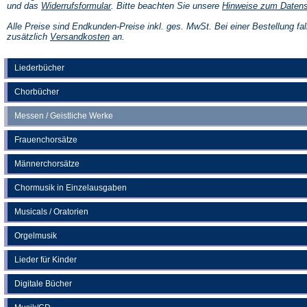
(Öffnet
und das
Widerrufsformular
. Bitte beachten Sie unsere
Hinweise zum Daten
in
einem
Alle Preise sind Endkunden-Preise inkl. ges. MwSt. Bei einer Bestellung fal
neuen
(Öffnet
zusätzlich
Versandkosten
an.
Tab)
in
einem
neuen
Liederbücher
Tab)
Chorbücher
Messen / Geistliche Werke
Frauenchorsätze
Männerchorsätze
Chormusik in Einzelausgaben
Musicals / Oratorien
Orgelmusik
Lieder für Kinder
Digitale Bücher