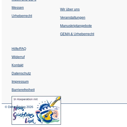
Messen
Wir über uns
Urheberrecht
(Öffnet
Veranstaltungen
in
einem
Manuskriptangebote
neuen
Tab)
GEMA & Urheberrecht
Hilfe/FAQ
Widerruf
Kontakt
Datenschutz
Impressum
Barrierefreiheit
(Öffnet
in
einem
© Dehm Verlag
2026
neuen
Tab)