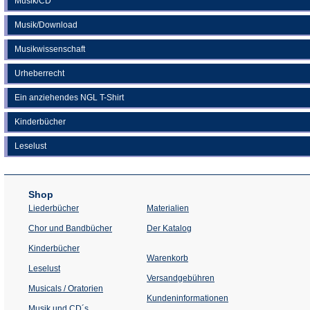
Musik/CD
Musik/Download
Musikwissenschaft
Urheberrecht
Ein anziehendes NGL T-Shirt
Kinderbücher
Leselust
Shop
Liederbücher
Materialien
(Öffnet
Chor und Bandbücher
Der Katalog
in
einem
Kinderbücher
neuen
Warenkorb
Tab)
Leselust
Versandgebühren
Musicals / Oratorien
Kundeninformationen
Musik und CD´s