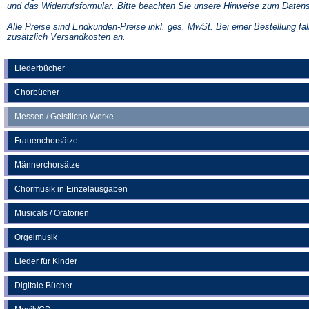
(Öffnet
und das
Widerrufsformular
. Bitte beachten Sie unsere
Hinweise zum Daten
in
einem
Alle Preise sind Endkunden-Preise inkl. ges. MwSt. Bei einer Bestellung fal
neuen
(Öffnet
zusätzlich
Versandkosten
an.
Tab)
in
einem
neuen
Liederbücher
Tab)
Chorbücher
Messen / Geistliche Werke
Frauenchorsätze
Männerchorsätze
Chormusik in Einzelausgaben
Musicals / Oratorien
Orgelmusik
Lieder für Kinder
Digitale Bücher