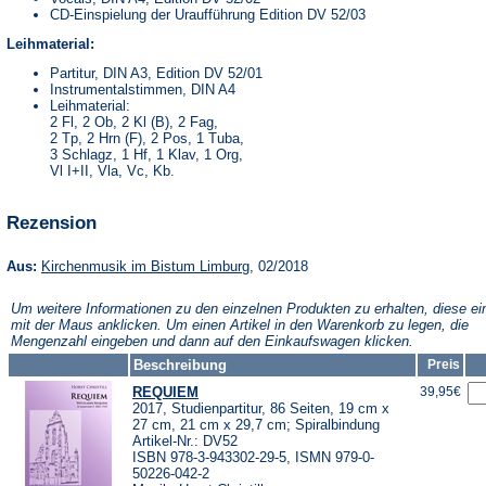
CD-Einspielung der Uraufführung Edition DV 52/03
Leihmaterial:
Partitur, DIN A3, Edition DV 52/01
Instrumentalstimmen, DIN A4
Leihmaterial:
2 Fl, 2 Ob, 2 Kl (B), 2 Fag,
2 Tp, 2 Hrn (F), 2 Pos, 1 Tuba,
3 Schlagz, 1 Hf, 1 Klav, 1 Org,
Vl I+II, Vla, Vc, Kb.
Rezension
(Öffnet
Aus:
Kirchenmusik im Bistum Limburg
, 02/2018
in
einem
Um weitere Informationen zu den einzelnen Produkten zu erhalten, diese ei
neuen
mit der Maus anklicken. Um einen Artikel in den Warenkorb zu legen, die
Tab)
Mengenzahl eingeben und dann auf den Einkaufswagen klicken.
Beschreibung
Preis
REQUIEM
39,95€
2017, Studienpartitur, 86 Seiten, 19 cm x
27 cm, 21 cm x 29,7 cm; Spiralbindung
Artikel-Nr.: DV52
ISBN 978-3-943302-29-5, ISMN 979-0-
50226-042-2