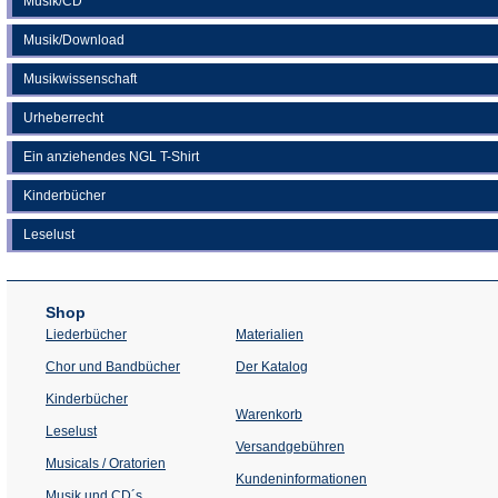
Musik/CD
Musik/Download
Musikwissenschaft
Urheberrecht
Ein anziehendes NGL T-Shirt
Kinderbücher
Leselust
Shop
Liederbücher
Materialien
(Öffnet
Chor und Bandbücher
Der Katalog
in
einem
Kinderbücher
neuen
Warenkorb
Tab)
Leselust
Versandgebühren
Musicals / Oratorien
Kundeninformationen
Musik und CD´s