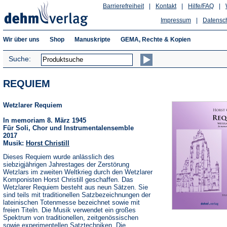
Barrierefreiheit
|
Kontakt
|
Hilfe/FAQ
|
Impressum
|
Datensc
Wir über uns
Shop
Manuskripte
GEMA, Rechte & Kopien
Suche:
REQUIEM
Wetzlarer Requiem
In memoriam 8. März 1945
Für Soli, Chor und Instrumentalensemble
2017
Musik:
Horst Christill
Dieses Requiem wurde anlässlich des
siebzigjährigen Jahrestages der Zerstörung
Wetzlars im zweiten Weltkrieg durch den Wetzlarer
Komponisten Horst Christill geschaffen. Das
Wetzlarer Requiem besteht aus neun Sätzen. Sie
sind teils mit traditionellen Satzbezeichnungen der
lateinischen Totenmesse bezeichnet sowie mit
freien Titeln. Die Musik verwendet ein großes
Spektrum von traditionellen, zeitgenössischen
sowie experimentellen Satztechniken. Die