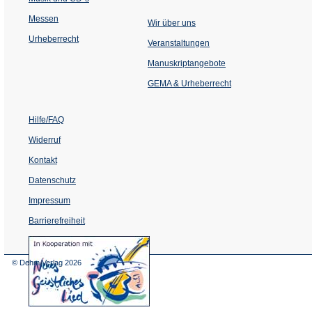
Messen
Wir über uns
Urheberrecht
(Öffnet
Veranstaltungen
in
einem
Manuskriptangebote
neuen
Tab)
GEMA & Urheberrecht
Hilfe/FAQ
Widerruf
Kontakt
Datenschutz
Impressum
Barrierefreiheit
(Öffnet
in
einem
© Dehm Verlag
2026
neuen
Tab)