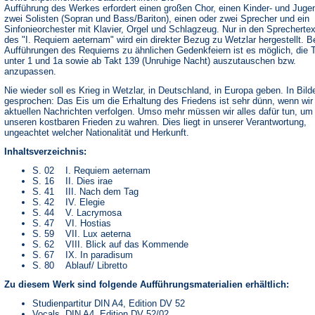
Aufführung des Werkes erfordert einen großen Chor, einen Kinder- und Juge
zwei Solisten (Sopran und Bass/Bariton), einen oder zwei Sprecher und ein
Sinfonieorchester mit Klavier, Orgel und Schlagzeug. Nur in den Sprecherte
des "I. Requiem aeternam" wird ein direkter Bezug zu Wetzlar hergestellt. B
Aufführungen des Requiems zu ähnlichen Gedenkfeiern ist es möglich, die 
unter 1 und 1a sowie ab Takt 139 (Unruhige Nacht) auszutauschen bzw.
anzupassen.
Nie wieder soll es Krieg in Wetzlar, in Deutschland, in Europa geben. In Bild
gesprochen: Das Eis um die Erhaltung des Friedens ist sehr dünn, wenn wir
aktuellen Nachrichten verfolgen. Umso mehr müssen wir alles dafür tun, um
unseren kostbaren Frieden zu wahren. Dies liegt in unserer Verantwortung,
ungeachtet welcher Nationalität und Herkunft.
Inhaltsverzeichnis:
S. 02 I. Requiem aeternam
S. 16 II. Dies irae
S. 41 III. Nach dem Tag
S. 42 IV. Elegie
S. 44 V. Lacrymosa
S. 47 VI. Hostias
S. 59 VII. Lux aeterna
S. 62 VIII. Blick auf das Kommende
S. 67 IX. In paradisum
S. 80 Ablauf/ Libretto
Zu diesem Werk sind folgende Aufführungsmaterialien erhältlich:
Studienpartitur DIN A4, Edition DV 52
Vocals, DIN A4, Edition DV 52/02