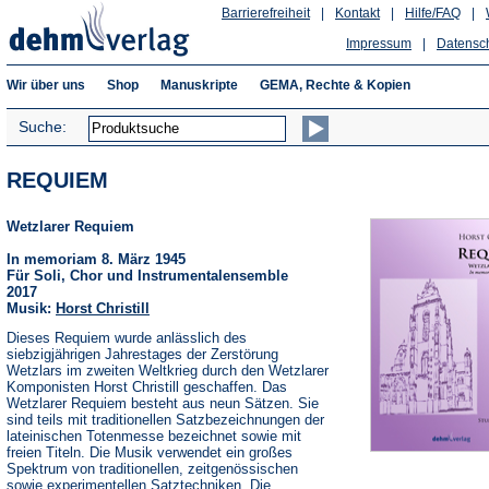
Barrierefreiheit
|
Kontakt
|
Hilfe/FAQ
|
Impressum
|
Datensc
Wir über uns
Shop
Manuskripte
GEMA, Rechte & Kopien
Suche:
REQUIEM
Wetzlarer Requiem
In memoriam 8. März 1945
Für Soli, Chor und Instrumentalensemble
2017
Musik:
Horst Christill
Dieses Requiem wurde anlässlich des
siebzigjährigen Jahrestages der Zerstörung
Wetzlars im zweiten Weltkrieg durch den Wetzlarer
Komponisten Horst Christill geschaffen. Das
Wetzlarer Requiem besteht aus neun Sätzen. Sie
sind teils mit traditionellen Satzbezeichnungen der
lateinischen Totenmesse bezeichnet sowie mit
freien Titeln. Die Musik verwendet ein großes
Spektrum von traditionellen, zeitgenössischen
sowie experimentellen Satztechniken. Die