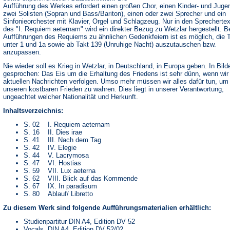
Aufführung des Werkes erfordert einen großen Chor, einen Kinder- und Juge
zwei Solisten (Sopran und Bass/Bariton), einen oder zwei Sprecher und ein
Sinfonieorchester mit Klavier, Orgel und Schlagzeug. Nur in den Sprecherte
des "I. Requiem aeternam" wird ein direkter Bezug zu Wetzlar hergestellt. B
Aufführungen des Requiems zu ähnlichen Gedenkfeiern ist es möglich, die 
unter 1 und 1a sowie ab Takt 139 (Unruhige Nacht) auszutauschen bzw.
anzupassen.
Nie wieder soll es Krieg in Wetzlar, in Deutschland, in Europa geben. In Bild
gesprochen: Das Eis um die Erhaltung des Friedens ist sehr dünn, wenn wir
aktuellen Nachrichten verfolgen. Umso mehr müssen wir alles dafür tun, um
unseren kostbaren Frieden zu wahren. Dies liegt in unserer Verantwortung,
ungeachtet welcher Nationalität und Herkunft.
Inhaltsverzeichnis:
S. 02 I. Requiem aeternam
S. 16 II. Dies irae
S. 41 III. Nach dem Tag
S. 42 IV. Elegie
S. 44 V. Lacrymosa
S. 47 VI. Hostias
S. 59 VII. Lux aeterna
S. 62 VIII. Blick auf das Kommende
S. 67 IX. In paradisum
S. 80 Ablauf/ Libretto
Zu diesem Werk sind folgende Aufführungsmaterialien erhältlich:
Studienpartitur DIN A4, Edition DV 52
Vocals, DIN A4, Edition DV 52/02