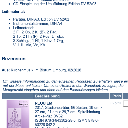
CD-Einspielung der Uraufführung Edition DV 52/03
Leihmaterial:
Partitur, DIN A3, Edition DV 52/01
Instrumentalstimmen, DIN A4
Leihmaterial:
2 Fl, 2 Ob, 2 Kl (B), 2 Fag,
2 Tp, 2 Hrn (F), 2 Pos, 1 Tuba,
3 Schlagz, 1 Hf, 1 Klav, 1 Org,
Vl I+II, Vla, Vc, Kb.
Rezension
(Öffnet
Aus:
Kirchenmusik im Bistum Limburg
, 02/2018
in
einem
Um weitere Informationen zu den einzelnen Produkten zu erhalten, diese ei
neuen
mit der Maus anklicken. Um einen Artikel in den Warenkorb zu legen, die
Tab)
Mengenzahl eingeben und dann auf den Einkaufswagen klicken.
Beschreibung
Preis
REQUIEM
39,95€
2017, Studienpartitur, 86 Seiten, 19 cm x
27 cm, 21 cm x 29,7 cm; Spiralbindung
Artikel-Nr.: DV52
ISBN 978-3-943302-29-5, ISMN 979-0-
50226-042-2