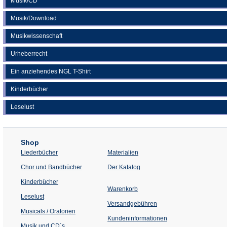
Musik/CD
Musik/Download
Musikwissenschaft
Urheberrecht
Ein anziehendes NGL T-Shirt
Kinderbücher
Leselust
Shop
Liederbücher
Materialien
(Öffnet
Chor und Bandbücher
Der Katalog
in
einem
Kinderbücher
neuen
Warenkorb
Tab)
Leselust
Versandgebühren
Musicals / Oratorien
Kundeninformationen
Musik und CD´s