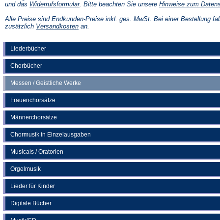
(Öffnet
und das
Widerrufsformular
. Bitte beachten Sie unsere
Hinweise zum Daten
in
einem
Alle Preise sind Endkunden-Preise inkl. ges. MwSt. Bei einer Bestellung fal
neuen
(Öffnet
zusätzlich
Versandkosten
an.
Tab)
in
einem
neuen
Liederbücher
Tab)
Chorbücher
Messen / Geistliche Werke
Frauenchorsätze
Männerchorsätze
Chormusik in Einzelausgaben
Musicals / Oratorien
Orgelmusik
Lieder für Kinder
Digitale Bücher