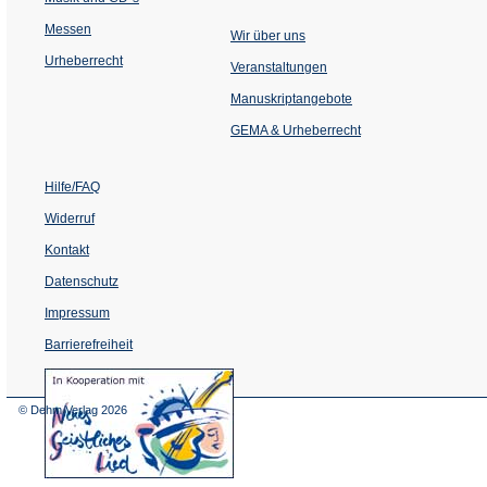
Messen
Wir über uns
Urheberrecht
(Öffnet
Veranstaltungen
in
einem
Manuskriptangebote
neuen
Tab)
GEMA & Urheberrecht
Hilfe/FAQ
Widerruf
Kontakt
Datenschutz
Impressum
Barrierefreiheit
(Öffnet
in
einem
© Dehm Verlag
2026
neuen
Tab)