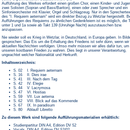
Aufführung des Werkes erfordert einen großen Chor, einen Kinder- und Juge
zwei Solisten (Sopran und Bass/Bariton), einen oder zwei Sprecher und ein
Sinfonieorchester mit Klavier, Orgel und Schlagzeug. Nur in den Sprecherte
des "I. Requiem aeternam" wird ein direkter Bezug zu Wetzlar hergestellt. B
Aufführungen des Requiems zu ähnlichen Gedenkfeiern ist es möglich, die 
unter 1 und 1a sowie ab Takt 139 (Unruhige Nacht) auszutauschen bzw.
anzupassen.
Nie wieder soll es Krieg in Wetzlar, in Deutschland, in Europa geben. In Bild
gesprochen: Das Eis um die Erhaltung des Friedens ist sehr dünn, wenn wir
aktuellen Nachrichten verfolgen. Umso mehr müssen wir alles dafür tun, um
unseren kostbaren Frieden zu wahren. Dies liegt in unserer Verantwortung,
ungeachtet welcher Nationalität und Herkunft.
Inhaltsverzeichnis:
S. 02 I. Requiem aeternam
S. 16 II. Dies irae
S. 41 III. Nach dem Tag
S. 42 IV. Elegie
S. 44 V. Lacrymosa
S. 47 VI. Hostias
S. 59 VII. Lux aeterna
S. 62 VIII. Blick auf das Kommende
S. 67 IX. In paradisum
S. 80 Ablauf/ Libretto
Zu diesem Werk sind folgende Aufführungsmaterialien erhältlich:
Studienpartitur DIN A4, Edition DV 52
Vocals, DIN A4, Edition DV 52/02