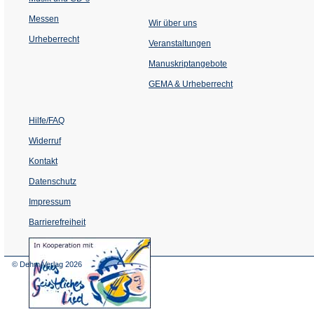
Messen
Wir über uns
Urheberrecht
(Öffnet
Veranstaltungen
in
einem
Manuskriptangebote
neuen
Tab)
GEMA & Urheberrecht
Hilfe/FAQ
Widerruf
Kontakt
Datenschutz
Impressum
Barrierefreiheit
(Öffnet
in
einem
© Dehm Verlag
2026
neuen
Tab)