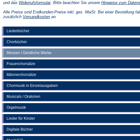
(Öffnet
und das
Widerrufsformular
. Bitte beachten Sie unsere
Hinweise zum Daten
in
einem
Alle Preise sind Endkunden-Preise inkl. ges. MwSt. Bei einer Bestellung fal
neuen
(Öffnet
zusätzlich
Versandkosten
an.
Tab)
in
einem
neuen
Liederbücher
Tab)
Chorbücher
Messen / Geistliche Werke
Frauenchorsätze
Männerchorsätze
Chormusik in Einzelausgaben
Musicals / Oratorien
Orgelmusik
Lieder für Kinder
Digitale Bücher