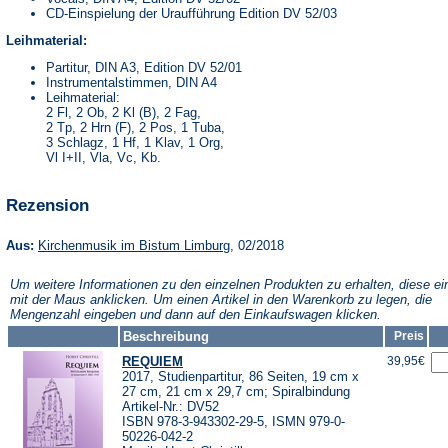
CD-Einspielung der Uraufführung Edition DV 52/03
Leihmaterial:
Partitur, DIN A3, Edition DV 52/01
Instrumentalstimmen, DIN A4
Leihmaterial:
2 Fl, 2 Ob, 2 Kl (B), 2 Fag,
2 Tp, 2 Hrn (F), 2 Pos, 1 Tuba,
3 Schlagz, 1 Hf, 1 Klav, 1 Org,
Vl I+II, Vla, Vc, Kb.
Rezension
(Öffnet
Aus:
Kirchenmusik im Bistum Limburg
, 02/2018
in
einem
Um weitere Informationen zu den einzelnen Produkten zu erhalten, diese ei
neuen
mit der Maus anklicken. Um einen Artikel in den Warenkorb zu legen, die
Tab)
Mengenzahl eingeben und dann auf den Einkaufswagen klicken.
Beschreibung
Preis
REQUIEM
39,95€
2017, Studienpartitur, 86 Seiten, 19 cm x
27 cm, 21 cm x 29,7 cm; Spiralbindung
Artikel-Nr.: DV52
ISBN 978-3-943302-29-5, ISMN 979-0-
50226-042-2