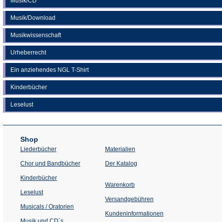
Musik/CD
Musik/Download
Musikwissenschaft
Urheberrecht
Ein anziehendes NGL T-Shirt
Kinderbücher
Leselust
Shop
Liederbücher
Materialien
(Öffnet
Chor und Bandbücher
Der Katalog
in
einem
Kinderbücher
neuen
Warenkorb
Tab)
Leselust
Versandgebühren
Musicals / Oratorien
Kundeninformationen
Musik und CD´s