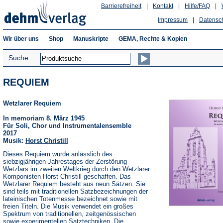
Barrierefreiheit
|
Kontakt
|
Hilfe/FAQ
|
Impressum
|
Datensc
Wir über uns
Shop
Manuskripte
GEMA, Rechte & Kopien
Suche:
REQUIEM
Wetzlarer Requiem
In memoriam 8. März 1945
Für Soli, Chor und Instrumentalensemble
2017
Musik:
Horst Christill
Dieses Requiem wurde anlässlich des
siebzigjährigen Jahrestages der Zerstörung
Wetzlars im zweiten Weltkrieg durch den Wetzlarer
Komponisten Horst Christill geschaffen. Das
Wetzlarer Requiem besteht aus neun Sätzen. Sie
sind teils mit traditionellen Satzbezeichnungen der
lateinischen Totenmesse bezeichnet sowie mit
freien Titeln. Die Musik verwendet ein großes
Spektrum von traditionellen, zeitgenössischen
sowie experimentellen Satztechniken. Die