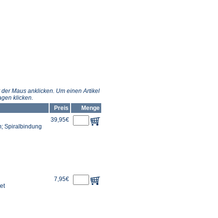
 der Maus anklicken. Um einen Artikel
gen klicken.
Preis
Menge
39,95€
m; Spiralbindung
7,95€
et