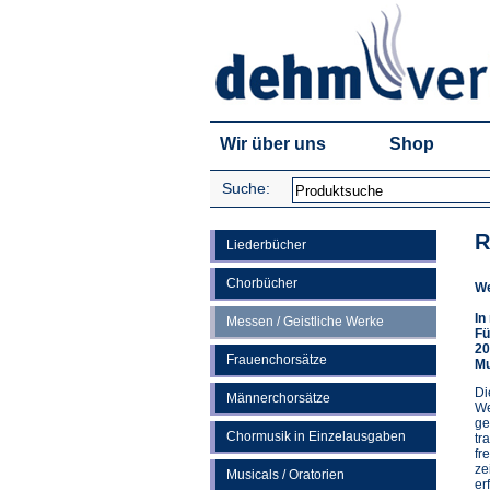
Wir über uns
Shop
Suche:
R
Liederbücher
Chorbücher
We
In
Messen / Geistliche Werke
Fü
20
Frauenchorsätze
Mu
Di
Männerchorsätze
We
ge
Chormusik in Einzelausgaben
tr
fr
ze
Musicals / Oratorien
er