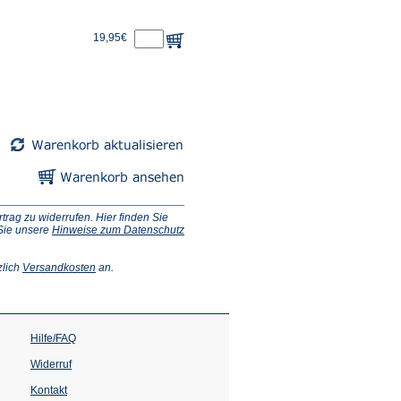
19,95€
ag zu widerrufen. Hier finden Sie
 Sie unsere
Hinweise zum Datenschutz
(Öffnet
zlich
Versandkosten
an.
in
einem
neuen
Tab)
Hilfe/FAQ
Widerruf
Kontakt