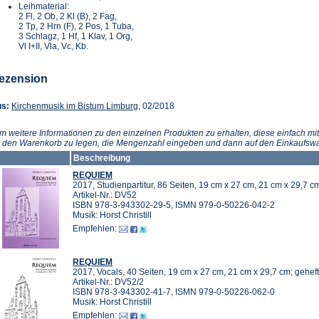
Leihmaterial:
2 Fl, 2 Ob, 2 Kl (B), 2 Fag,
2 Tp, 2 Hrn (F), 2 Pos, 1 Tuba,
3 Schlagz, 1 Hf, 1 Klav, 1 Org,
Vl I+II, Vla, Vc, Kb.
ezension
(Öffnet
us:
Kirchenmusik im Bistum Limburg
, 02/2018
in
einem
m weitere Informationen zu den einzelnen Produkten zu erhalten, diese einfach mit
neuen
n den Warenkorb zu legen, die Mengenzahl eingeben und dann auf den Einkaufswa
Tab)
Beschreibung
REQUIEM
2017, Studienpartitur, 86 Seiten, 19 cm x 27 cm, 21 cm x 29,7 c
Artikel-Nr.: DV52
ISBN 978-3-943302-29-5, ISMN 979-0-50226-042-2
Musik: Horst Christill
Empfehlen:
REQUIEM
2017, Vocals, 40 Seiten, 19 cm x 27 cm, 21 cm x 29,7 cm; geheft
Artikel-Nr.: DV52/2
ISBN 978-3-943302-41-7, ISMN 979-0-50226-062-0
Musik: Horst Christill
Empfehlen: