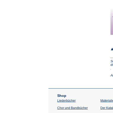
S
d
(Ö
.
in
e
A
n
T
Shop
Liederbücher
Materiali
Chor und Bandbücher
Der Kata