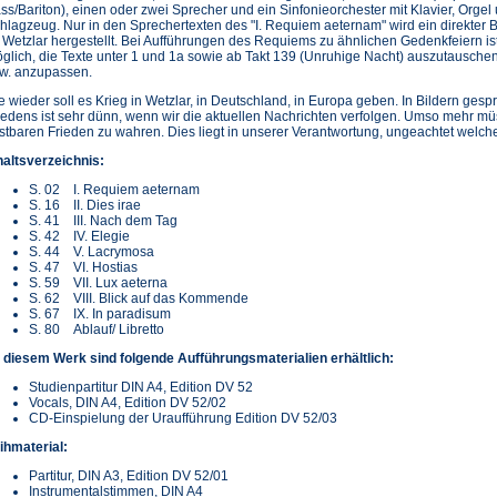
ss/Bariton), einen oder zwei Sprecher und ein Sinfonieorchester mit Klavier, Orgel
hlagzeug. Nur in den Sprechertexten des "I. Requiem aeternam" wird ein direkter 
 Wetzlar hergestellt. Bei Aufführungen des Requiems zu ähnlichen Gedenkfeiern is
glich, die Texte unter 1 und 1a sowie ab Takt 139 (Unruhige Nacht) auszutausche
w. anzupassen.
e wieder soll es Krieg in Wetzlar, in Deutschland, in Europa geben. In Bildern ges
iedens ist sehr dünn, wenn wir die aktuellen Nachrichten verfolgen. Umso mehr mü
stbaren Frieden zu wahren. Dies liegt in unserer Verantwortung, ungeachtet welcher
haltsverzeichnis:
S. 02 I. Requiem aeternam
S. 16 II. Dies irae
S. 41 III. Nach dem Tag
S. 42 IV. Elegie
S. 44 V. Lacrymosa
S. 47 VI. Hostias
S. 59 VII. Lux aeterna
S. 62 VIII. Blick auf das Kommende
S. 67 IX. In paradisum
S. 80 Ablauf/ Libretto
 diesem Werk sind folgende Aufführungsmaterialien erhältlich:
Studienpartitur DIN A4, Edition DV 52
Vocals, DIN A4, Edition DV 52/02
CD-Einspielung der Uraufführung Edition DV 52/03
ihmaterial:
Partitur, DIN A3, Edition DV 52/01
Instrumentalstimmen, DIN A4