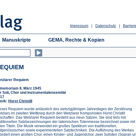
Impressum
|
Datenschutz
|
Barriere
Manuskripte
GEMA, Rechte & Kopien
EQUIEM
tzlarer Requiem
 memoriam 8. März 1945
r Soli, Chor und Instrumentalensemble
17
sik:
Horst Christill
eses Requiem wurde anlässlich des siebzigjährigen Jahrestages der Zerstörung
tzlars im zweiten Weltkrieg durch den Wetzlarer Komponisten Horst Christill
schaffen. Das Wetzlarer Requiem besteht aus neun Sätzen. Sie sind teils mit
aditionellen Satzbezeichnungen der lateinischen Totenmesse bezeichnet sowie mit
eien Titeln. Die Musik verwendet ein großes Spektrum von traditionellen,
itgenössischen sowie experimentellen Satztechniken. Die Aufführung des Werkes
fordert einen großen Chor, einen Kinder- und Jugendchor, zwei Solisten (Sopran u