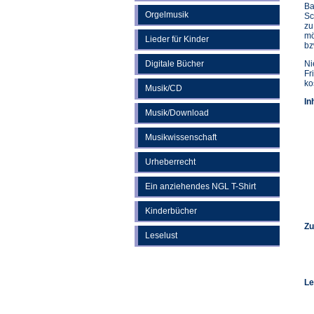
Ba
Orgelmusik
Sc
zu
mö
Lieder für Kinder
bz
Digitale Bücher
Ni
Fr
ko
Musik/CD
In
Musik/Download
Musikwissenschaft
Urheberrecht
Ein anziehendes NGL T-Shirt
Kinderbücher
Zu
Leselust
Le