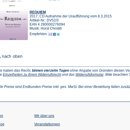
REQUIEM
2017, CD Aufnahme der Uraufführung vom 8.3.2015
Artikel-Nr.: DV52/3
EAN 4 280000276094
Musik: Horst Christill
Empfehlen:
ie haben das Recht,
binnen vierzehn Tagen
ohne Angabe von Gründen diesen Vertr
(Öffnet
(Öffnet
ie
Einzelheiten zu Ihrem Widerrufsrecht
und das
Widerrufsformular
. Bitte beachten
ffnet
in
in
einem
einem
inem
neuen
neuen
lle Preise sind Endkunden-Preise inkl. ges. MwSt. Bei einer Bestellung fallen zusät
euen
Tab)
Tab)
ab)
en
Wir über uns
(Öffnet
(Öffnet
log
Veranstaltungen
in
in