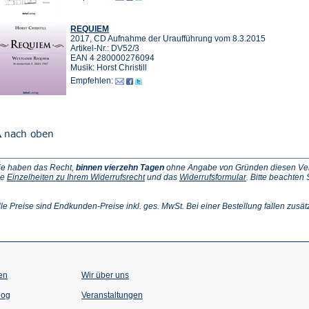
REQUIEM
2017, CD Aufnahme der Uraufführung vom 8.3.2015
Artikel-Nr.: DV52/3
EAN 4 280000276094
Musik: Horst Christill
Empfehlen:
ie haben das Recht,
binnen vierzehn Tagen
ohne Angabe von Gründen diesen Vertr
(Öffnet
(Öffnet
ie
Einzelheiten zu Ihrem Widerrufsrecht
und das
Widerrufsformular
. Bitte beachten
ffnet
in
in
einem
einem
inem
neuen
neuen
lle Preise sind Endkunden-Preise inkl. ges. MwSt. Bei einer Bestellung fallen zusät
euen
Tab)
Tab)
ab)
en
Wir über uns
(Öffnet
(Öffnet
log
Veranstaltungen
in
in