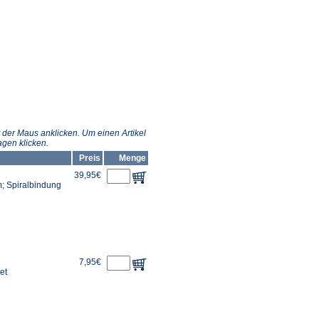
 der Maus anklicken. Um einen Artikel
gen klicken.
Preis
Menge
39,95€
m; Spiralbindung
7,95€
et