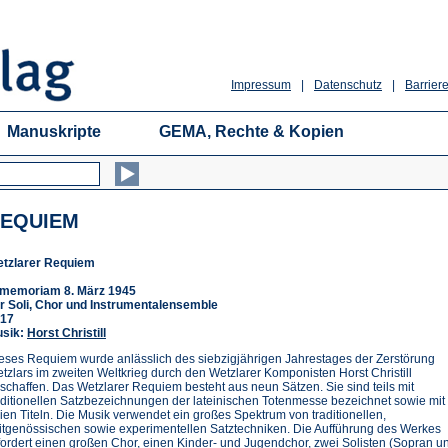
Impressum
|
Datenschutz
|
Barriere
Manuskripte
GEMA, Rechte & Kopien
EQUIEM
tzlarer Requiem
 memoriam 8. März 1945
r Soli, Chor und Instrumentalensemble
17
sik:
Horst Christill
eses Requiem wurde anlässlich des siebzigjährigen Jahrestages der Zerstörung
tzlars im zweiten Weltkrieg durch den Wetzlarer Komponisten Horst Christill
schaffen. Das Wetzlarer Requiem besteht aus neun Sätzen. Sie sind teils mit
aditionellen Satzbezeichnungen der lateinischen Totenmesse bezeichnet sowie mit
eien Titeln. Die Musik verwendet ein großes Spektrum von traditionellen,
itgenössischen sowie experimentellen Satztechniken. Die Aufführung des Werkes
fordert einen großen Chor, einen Kinder- und Jugendchor, zwei Solisten (Sopran u