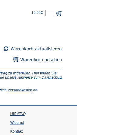
19,95€
ag zu widerrufen. Hier finden Sie
 Sie unsere
Hinweise zum Datenschutz
(Öffnet
zlich
Versandkosten
an.
in
einem
neuen
Tab)
Hilfe/FAQ
Widerruf
Kontakt