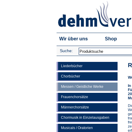
Wir über uns
Shop
Suche:
R
Liederbücher
Chorbücher
We
In
Messen / Geistliche Werke
Fü
20
Frauenchorsätze
Mu
Di
Männerchorsätze
We
ge
Chormusik in Einzelausgaben
tr
fr
ze
Musicals / Oratorien
er