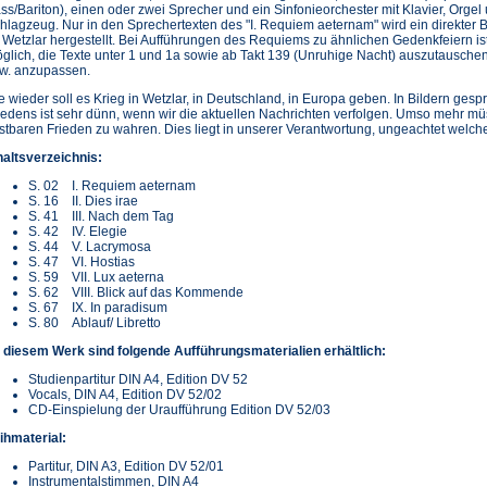
ss/Bariton), einen oder zwei Sprecher und ein Sinfonieorchester mit Klavier, Orgel
hlagzeug. Nur in den Sprechertexten des "I. Requiem aeternam" wird ein direkter 
 Wetzlar hergestellt. Bei Aufführungen des Requiems zu ähnlichen Gedenkfeiern is
glich, die Texte unter 1 und 1a sowie ab Takt 139 (Unruhige Nacht) auszutausche
w. anzupassen.
e wieder soll es Krieg in Wetzlar, in Deutschland, in Europa geben. In Bildern ges
iedens ist sehr dünn, wenn wir die aktuellen Nachrichten verfolgen. Umso mehr mü
stbaren Frieden zu wahren. Dies liegt in unserer Verantwortung, ungeachtet welcher
haltsverzeichnis:
S. 02 I. Requiem aeternam
S. 16 II. Dies irae
S. 41 III. Nach dem Tag
S. 42 IV. Elegie
S. 44 V. Lacrymosa
S. 47 VI. Hostias
S. 59 VII. Lux aeterna
S. 62 VIII. Blick auf das Kommende
S. 67 IX. In paradisum
S. 80 Ablauf/ Libretto
 diesem Werk sind folgende Aufführungsmaterialien erhältlich:
Studienpartitur DIN A4, Edition DV 52
Vocals, DIN A4, Edition DV 52/02
CD-Einspielung der Uraufführung Edition DV 52/03
ihmaterial:
Partitur, DIN A3, Edition DV 52/01
Instrumentalstimmen, DIN A4