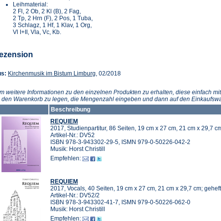
Leihmaterial:
2 Fl, 2 Ob, 2 Kl (B), 2 Fag,
2 Tp, 2 Hrn (F), 2 Pos, 1 Tuba,
3 Schlagz, 1 Hf, 1 Klav, 1 Org,
Vl I+II, Vla, Vc, Kb.
ezension
(Öffnet
us:
Kirchenmusik im Bistum Limburg
, 02/2018
in
einem
m weitere Informationen zu den einzelnen Produkten zu erhalten, diese einfach mit
neuen
n den Warenkorb zu legen, die Mengenzahl eingeben und dann auf den Einkaufswa
Tab)
Beschreibung
REQUIEM
2017, Studienpartitur, 86 Seiten, 19 cm x 27 cm, 21 cm x 29,7 c
Artikel-Nr.: DV52
ISBN 978-3-943302-29-5, ISMN 979-0-50226-042-2
Musik: Horst Christill
Empfehlen:
REQUIEM
2017, Vocals, 40 Seiten, 19 cm x 27 cm, 21 cm x 29,7 cm; geheft
Artikel-Nr.: DV52/2
ISBN 978-3-943302-41-7, ISMN 979-0-50226-062-0
Musik: Horst Christill
Empfehlen: