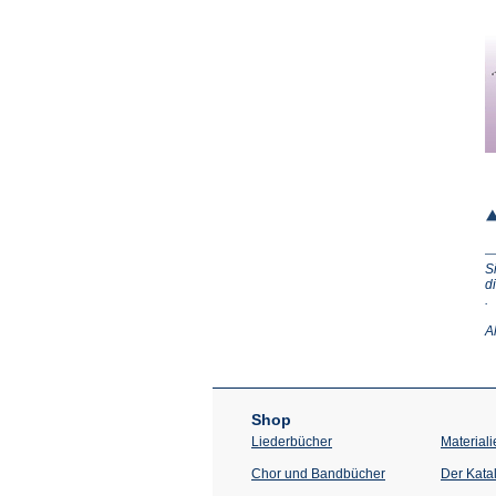
S
d
(Ö
.
in
e
A
n
T
Shop
Liederbücher
Materiali
Chor und Bandbücher
Der Kata