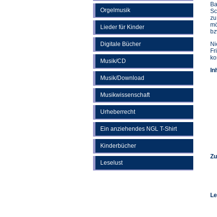
Ba
Orgelmusik
Sc
zu
mö
Lieder für Kinder
bz
Digitale Bücher
Ni
Fr
ko
Musik/CD
In
Musik/Download
Musikwissenschaft
Urheberrecht
Ein anziehendes NGL T-Shirt
Kinderbücher
Zu
Leselust
Le