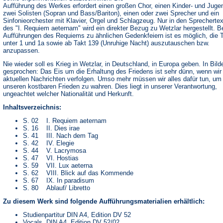
Aufführung des Werkes erfordert einen großen Chor, einen Kinder- und Juge
zwei Solisten (Sopran und Bass/Bariton), einen oder zwei Sprecher und ein
Sinfonieorchester mit Klavier, Orgel und Schlagzeug. Nur in den Sprecherte
des "I. Requiem aeternam" wird ein direkter Bezug zu Wetzlar hergestellt. B
Aufführungen des Requiems zu ähnlichen Gedenkfeiern ist es möglich, die 
unter 1 und 1a sowie ab Takt 139 (Unruhige Nacht) auszutauschen bzw.
anzupassen.
Nie wieder soll es Krieg in Wetzlar, in Deutschland, in Europa geben. In Bild
gesprochen: Das Eis um die Erhaltung des Friedens ist sehr dünn, wenn wir
aktuellen Nachrichten verfolgen. Umso mehr müssen wir alles dafür tun, um
unseren kostbaren Frieden zu wahren. Dies liegt in unserer Verantwortung,
ungeachtet welcher Nationalität und Herkunft.
Inhaltsverzeichnis:
S. 02 I. Requiem aeternam
S. 16 II. Dies irae
S. 41 III. Nach dem Tag
S. 42 IV. Elegie
S. 44 V. Lacrymosa
S. 47 VI. Hostias
S. 59 VII. Lux aeterna
S. 62 VIII. Blick auf das Kommende
S. 67 IX. In paradisum
S. 80 Ablauf/ Libretto
Zu diesem Werk sind folgende Aufführungsmaterialien erhältlich:
Studienpartitur DIN A4, Edition DV 52
Vocals, DIN A4, Edition DV 52/02