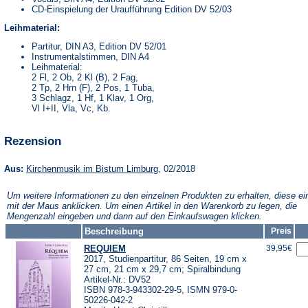
CD-Einspielung der Uraufführung Edition DV 52/03
Leihmaterial:
Partitur, DIN A3, Edition DV 52/01
Instrumentalstimmen, DIN A4
Leihmaterial:
2 Fl, 2 Ob, 2 Kl (B), 2 Fag,
2 Tp, 2 Hrn (F), 2 Pos, 1 Tuba,
3 Schlagz, 1 Hf, 1 Klav, 1 Org,
Vl I+II, Vla, Vc, Kb.
Rezension
(Öffnet
Aus:
Kirchenmusik im Bistum Limburg
, 02/2018
in
einem
Um weitere Informationen zu den einzelnen Produkten zu erhalten, diese ei
neuen
mit der Maus anklicken. Um einen Artikel in den Warenkorb zu legen, die
Tab)
Mengenzahl eingeben und dann auf den Einkaufswagen klicken.
Beschreibung
Preis
REQUIEM
39,95€
2017, Studienpartitur, 86 Seiten, 19 cm x
27 cm, 21 cm x 29,7 cm; Spiralbindung
Artikel-Nr.: DV52
ISBN 978-3-943302-29-5, ISMN 979-0-
50226-042-2