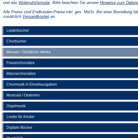
(Öffnet
und das
Widerrufsformular
. Bitte beachten Sie unsere
Hinweise zum Daten
in
einem
Alle Preise sind Endkunden-Preise inkl. ges. MwSt. Bei einer Bestellung fal
neuen
(Öffnet
zusätzlich
Versandkosten
an.
Tab)
in
einem
neuen
Liederbücher
Tab)
Chorbücher
Messen / Geistliche Werke
Frauenchorsätze
Männerchorsätze
Chormusik in Einzelausgaben
Musicals / Oratorien
Orgelmusik
Lieder für Kinder
Digitale Bücher