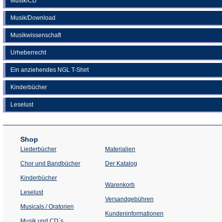
Musik/CD
Musik/Download
Musikwissenschaft
Urheberrecht
Ein anziehendes NGL T-Shirt
Kinderbücher
Leselust
Shop
Liederbücher
Materialien
(Öffnet
Chor und Bandbücher
Der Katalog
in
einem
Kinderbücher
neuen
Warenkorb
Tab)
Leselust
Versandgebühren
Musicals / Oratorien
Kundeninformationen
Musik und CD´s