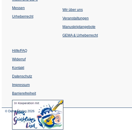
Messen
Wir über uns
Urheberrecht
(Öffnet
Veranstaltungen
in
einem
Manuskriptangebote
neuen
Tab)
GEMA & Urheberrecht
Hilfe/FAQ
Widerruf
Kontakt
Datenschutz
Impressum
Barrierefreiheit
(Öffnet
in
einem
© Dehm Verlag
2026
neuen
Tab)