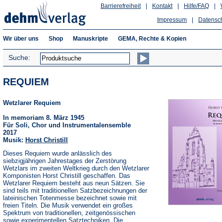
Barrierefreiheit
|
Kontakt
|
Hilfe/FAQ
|
Impressum
|
Datensc
Wir über uns
Shop
Manuskripte
GEMA, Rechte & Kopien
Suche:
REQUIEM
Wetzlarer Requiem
In memoriam 8. März 1945
Für Soli, Chor und Instrumentalensemble
2017
Musik:
Horst Christill
Dieses Requiem wurde anlässlich des
siebzigjährigen Jahrestages der Zerstörung
Wetzlars im zweiten Weltkrieg durch den Wetzlarer
Komponisten Horst Christill geschaffen. Das
Wetzlarer Requiem besteht aus neun Sätzen. Sie
sind teils mit traditionellen Satzbezeichnungen der
lateinischen Totenmesse bezeichnet sowie mit
freien Titeln. Die Musik verwendet ein großes
Spektrum von traditionellen, zeitgenössischen
sowie experimentellen Satztechniken. Die