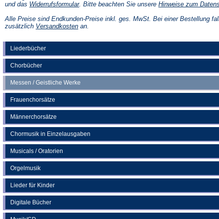
(Öffnet
und das
Widerrufsformular
. Bitte beachten Sie unsere
Hinweise zum Daten
in
einem
Alle Preise sind Endkunden-Preise inkl. ges. MwSt. Bei einer Bestellung fal
neuen
(Öffnet
zusätzlich
Versandkosten
an.
Tab)
in
einem
neuen
Liederbücher
Tab)
Chorbücher
Messen / Geistliche Werke
Frauenchorsätze
Männerchorsätze
Chormusik in Einzelausgaben
Musicals / Oratorien
Orgelmusik
Lieder für Kinder
Digitale Bücher