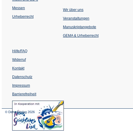
Messen
Wir über uns
Urheberrecht
(Öffnet
Veranstaltungen
in
einem
Manuskriptangebote
neuen
Tab)
GEMA & Urheberrecht
Hilfe/FAQ
Widerruf
Kontakt
Datenschutz
Impressum
Barrierefreiheit
(Öffnet
in
einem
© Dehm Verlag
2026
neuen
Tab)