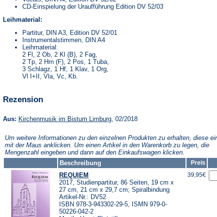
CD-Einspielung der Uraufführung Edition DV 52/03
Leihmaterial:
Partitur, DIN A3, Edition DV 52/01
Instrumentalstimmen, DIN A4
Leihmaterial:
2 Fl, 2 Ob, 2 Kl (B), 2 Fag,
2 Tp, 2 Hrn (F), 2 Pos, 1 Tuba,
3 Schlagz, 1 Hf, 1 Klav, 1 Org,
Vl I+II, Vla, Vc, Kb.
Rezension
(Öffnet
Aus:
Kirchenmusik im Bistum Limburg
, 02/2018
in
einem
Um weitere Informationen zu den einzelnen Produkten zu erhalten, diese ei
neuen
mit der Maus anklicken. Um einen Artikel in den Warenkorb zu legen, die
Tab)
Mengenzahl eingeben und dann auf den Einkaufswagen klicken.
Beschreibung
Preis
REQUIEM
39,95€
2017, Studienpartitur, 86 Seiten, 19 cm x
27 cm, 21 cm x 29,7 cm; Spiralbindung
Artikel-Nr.: DV52
ISBN 978-3-943302-29-5, ISMN 979-0-
50226-042-2