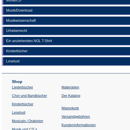
Musik/CD
Musik/Download
Musikwissenschaft
Urheberrecht
Ein anziehendes NGL T-Shirt
Kinderbücher
Leselust
Shop
Liederbücher
Materialien
(Öffnet
Chor und Bandbücher
Der Katalog
in
einem
Kinderbücher
neuen
Warenkorb
Tab)
Leselust
Versandgebühren
Musicals / Oratorien
Kundeninformationen
Musik und CD´s