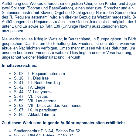
Aufführung des Werkes erfordert einen großen Chor, einen Kinder- und Juge
zwei Solisten (Sopran und Bass/Bariton), einen oder zwei Sprecher und ein
Sinfonieorchester mit Klavier, Orgel und Schlagzeug. Nur in den Sprecherte
des "I. Requiem aeternam" wird ein direkter Bezug zu Wetzlar hergestellt. B
Aufführungen des Requiems zu ähnlichen Gedenkfeiern ist es möglich, die 
unter 1 und 1a sowie ab Takt 139 (Unruhige Nacht) auszutauschen bzw.
anzupassen.
Nie wieder soll es Krieg in Wetzlar, in Deutschland, in Europa geben. In Bild
gesprochen: Das Eis um die Erhaltung des Friedens ist sehr dünn, wenn wir
aktuellen Nachrichten verfolgen. Umso mehr müssen wir alles dafür tun, um
unseren kostbaren Frieden zu wahren. Dies liegt in unserer Verantwortung,
ungeachtet welcher Nationalität und Herkunft.
Inhaltsverzeichnis:
S. 02 I. Requiem aeternam
S. 16 II. Dies irae
S. 41 III. Nach dem Tag
S. 42 IV. Elegie
S. 44 V. Lacrymosa
S. 47 VI. Hostias
S. 59 VII. Lux aeterna
S. 62 VIII. Blick auf das Kommende
S. 67 IX. In paradisum
S. 80 Ablauf/ Libretto
Zu diesem Werk sind folgende Aufführungsmaterialien erhältlich:
Studienpartitur DIN A4, Edition DV 52
Vocals, DIN A4, Edition DV 52/02