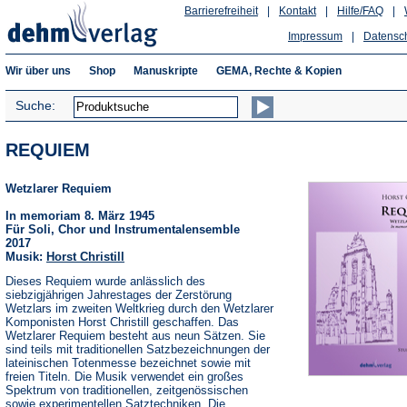
Barrierefreiheit
|
Kontakt
|
Hilfe/FAQ
|
Impressum
|
Datensc
Wir über uns
Shop
Manuskripte
GEMA, Rechte & Kopien
Suche:
REQUIEM
Wetzlarer Requiem
In memoriam 8. März 1945
Für Soli, Chor und Instrumentalensemble
2017
Musik:
Horst Christill
Dieses Requiem wurde anlässlich des
siebzigjährigen Jahrestages der Zerstörung
Wetzlars im zweiten Weltkrieg durch den Wetzlarer
Komponisten Horst Christill geschaffen. Das
Wetzlarer Requiem besteht aus neun Sätzen. Sie
sind teils mit traditionellen Satzbezeichnungen der
lateinischen Totenmesse bezeichnet sowie mit
freien Titeln. Die Musik verwendet ein großes
Spektrum von traditionellen, zeitgenössischen
sowie experimentellen Satztechniken. Die