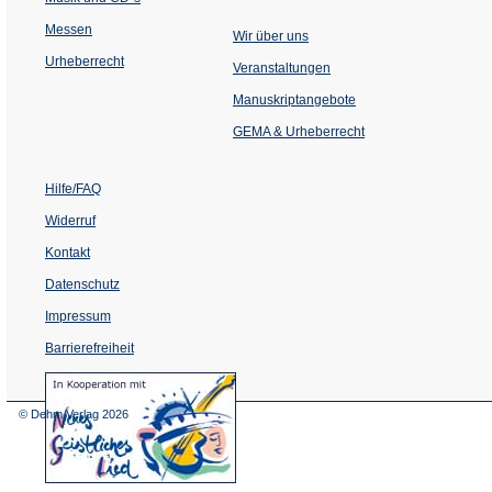
Messen
Wir über uns
Urheberrecht
(Öffnet
Veranstaltungen
in
einem
Manuskriptangebote
neuen
Tab)
GEMA & Urheberrecht
Hilfe/FAQ
Widerruf
Kontakt
Datenschutz
Impressum
Barrierefreiheit
(Öffnet
in
einem
© Dehm Verlag
2026
neuen
Tab)