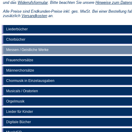
(Öffnet
und das
Widerrufsformular
. Bitte beachten Sie unsere
Hinweise zum Daten
in
einem
Alle Preise sind Endkunden-Preise inkl. ges. MwSt. Bei einer Bestellung fal
neuen
(Öffnet
zusätzlich
Versandkosten
an.
Tab)
in
einem
neuen
Liederbücher
Tab)
Chorbücher
Messen / Geistliche Werke
Frauenchorsätze
Männerchorsätze
Chormusik in Einzelausgaben
Musicals / Oratorien
Orgelmusik
Lieder für Kinder
Digitale Bücher