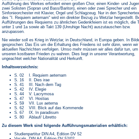
Aufführung des Werkes erfordert einen großen Chor, einen Kinder- und Juge
zwei Solisten (Sopran und Bass/Bariton), einen oder zwei Sprecher und ein
Sinfonieorchester mit Klavier, Orgel und Schlagzeug. Nur in den Sprecherte
des "I. Requiem aeternam" wird ein direkter Bezug zu Wetzlar hergestellt. B
Aufführungen des Requiems zu ähnlichen Gedenkfeiern ist es möglich, die 
unter 1 und 1a sowie ab Takt 139 (Unruhige Nacht) auszutauschen bzw.
anzupassen.
Nie wieder soll es Krieg in Wetzlar, in Deutschland, in Europa geben. In Bild
gesprochen: Das Eis um die Erhaltung des Friedens ist sehr dünn, wenn wir
aktuellen Nachrichten verfolgen. Umso mehr müssen wir alles dafür tun, um
unseren kostbaren Frieden zu wahren. Dies liegt in unserer Verantwortung,
ungeachtet welcher Nationalität und Herkunft.
Inhaltsverzeichnis:
S. 02 I. Requiem aeternam
S. 16 II. Dies irae
S. 41 III. Nach dem Tag
S. 42 IV. Elegie
S. 44 V. Lacrymosa
S. 47 VI. Hostias
S. 59 VII. Lux aeterna
S. 62 VIII. Blick auf das Kommende
S. 67 IX. In paradisum
S. 80 Ablauf/ Libretto
Zu diesem Werk sind folgende Aufführungsmaterialien erhältlich:
Studienpartitur DIN A4, Edition DV 52
Vocals, DIN A4, Edition DV 52/02