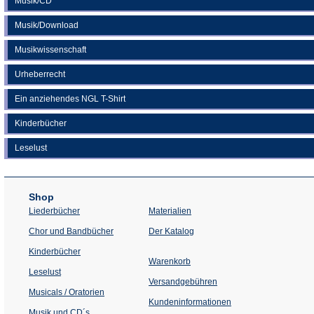
Musik/CD
Musik/Download
Musikwissenschaft
Urheberrecht
Ein anziehendes NGL T-Shirt
Kinderbücher
Leselust
Shop
Liederbücher
Materialien
(Öffnet
Chor und Bandbücher
Der Katalog
in
einem
Kinderbücher
neuen
Warenkorb
Tab)
Leselust
Versandgebühren
Musicals / Oratorien
Kundeninformationen
Musik und CD´s