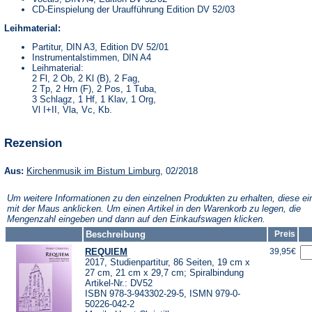
CD-Einspielung der Uraufführung Edition DV 52/03
Leihmaterial:
Partitur, DIN A3, Edition DV 52/01
Instrumentalstimmen, DIN A4
Leihmaterial:
2 Fl, 2 Ob, 2 Kl (B), 2 Fag,
2 Tp, 2 Hrn (F), 2 Pos, 1 Tuba,
3 Schlagz, 1 Hf, 1 Klav, 1 Org,
Vl I+II, Vla, Vc, Kb.
Rezension
(Öffnet
Aus:
Kirchenmusik im Bistum Limburg
, 02/2018
in
einem
Um weitere Informationen zu den einzelnen Produkten zu erhalten, diese ei
neuen
mit der Maus anklicken. Um einen Artikel in den Warenkorb zu legen, die
Tab)
Mengenzahl eingeben und dann auf den Einkaufswagen klicken.
Beschreibung
Preis
REQUIEM
39,95€
2017, Studienpartitur, 86 Seiten, 19 cm x
27 cm, 21 cm x 29,7 cm; Spiralbindung
Artikel-Nr.: DV52
ISBN 978-3-943302-29-5, ISMN 979-0-
50226-042-2