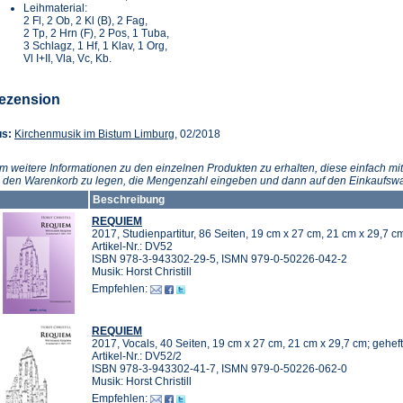
Leihmaterial:
2 Fl, 2 Ob, 2 Kl (B), 2 Fag,
2 Tp, 2 Hrn (F), 2 Pos, 1 Tuba,
3 Schlagz, 1 Hf, 1 Klav, 1 Org,
Vl I+II, Vla, Vc, Kb.
ezension
(Öffnet
us:
Kirchenmusik im Bistum Limburg
, 02/2018
in
einem
m weitere Informationen zu den einzelnen Produkten zu erhalten, diese einfach mit
neuen
n den Warenkorb zu legen, die Mengenzahl eingeben und dann auf den Einkaufswa
Tab)
Beschreibung
REQUIEM
2017, Studienpartitur, 86 Seiten, 19 cm x 27 cm, 21 cm x 29,7 c
Artikel-Nr.: DV52
ISBN 978-3-943302-29-5, ISMN 979-0-50226-042-2
Musik: Horst Christill
Empfehlen:
REQUIEM
2017, Vocals, 40 Seiten, 19 cm x 27 cm, 21 cm x 29,7 cm; geheft
Artikel-Nr.: DV52/2
ISBN 978-3-943302-41-7, ISMN 979-0-50226-062-0
Musik: Horst Christill
Empfehlen: