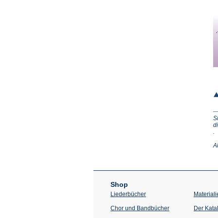
S
d
(Ö
.
in
e
A
n
T
Shop
Liederbücher
Materiali
Chor und Bandbücher
Der Kata