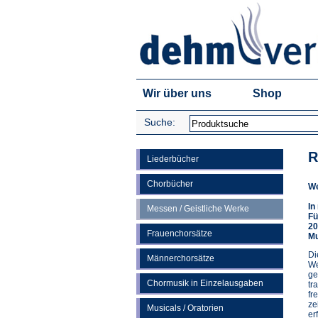
Wir über uns
Shop
Suche:
R
Liederbücher
Chorbücher
We
In
Messen / Geistliche Werke
Fü
20
Frauenchorsätze
Mu
Di
Männerchorsätze
We
ge
Chormusik in Einzelausgaben
tr
fr
ze
Musicals / Oratorien
er