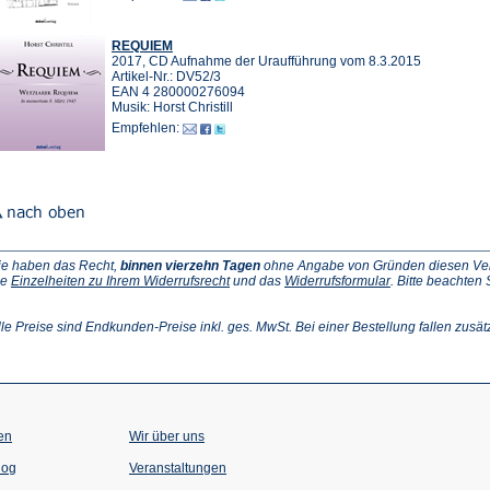
REQUIEM
2017, CD Aufnahme der Uraufführung vom 8.3.2015
Artikel-Nr.: DV52/3
EAN 4 280000276094
Musik: Horst Christill
Empfehlen:
ie haben das Recht,
binnen vierzehn Tagen
ohne Angabe von Gründen diesen Vertr
(Öffnet
(Öffnet
ie
Einzelheiten zu Ihrem Widerrufsrecht
und das
Widerrufsformular
. Bitte beachten
ffnet
in
in
einem
einem
inem
neuen
neuen
lle Preise sind Endkunden-Preise inkl. ges. MwSt. Bei einer Bestellung fallen zusät
euen
Tab)
Tab)
ab)
en
Wir über uns
(Öffnet
(Öffnet
log
Veranstaltungen
in
in