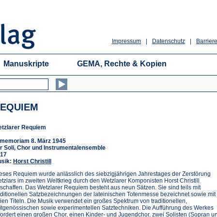
Impressum
|
Datenschutz
|
Barriere
Manuskripte
GEMA, Rechte & Kopien
EQUIEM
tzlarer Requiem
 memoriam 8. März 1945
r Soli, Chor und Instrumentalensemble
17
sik:
Horst Christill
eses Requiem wurde anlässlich des siebzigjährigen Jahrestages der Zerstörung
tzlars im zweiten Weltkrieg durch den Wetzlarer Komponisten Horst Christill
schaffen. Das Wetzlarer Requiem besteht aus neun Sätzen. Sie sind teils mit
aditionellen Satzbezeichnungen der lateinischen Totenmesse bezeichnet sowie mit
eien Titeln. Die Musik verwendet ein großes Spektrum von traditionellen,
itgenössischen sowie experimentellen Satztechniken. Die Aufführung des Werkes
fordert einen großen Chor, einen Kinder- und Jugendchor, zwei Solisten (Sopran u