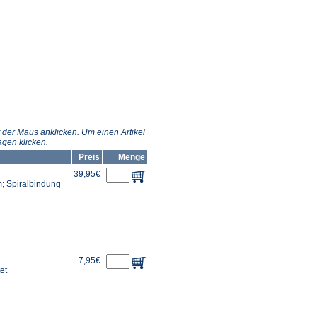
 der Maus anklicken. Um einen Artikel
gen klicken.
Preis
Menge
39,95€
m; Spiralbindung
7,95€
et