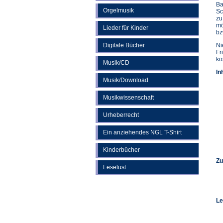
Ba
Orgelmusik
Sc
zu
mö
Lieder für Kinder
bz
Digitale Bücher
Ni
Fr
ko
Musik/CD
In
Musik/Download
Musikwissenschaft
Urheberrecht
Ein anziehendes NGL T-Shirt
Kinderbücher
Zu
Leselust
Le