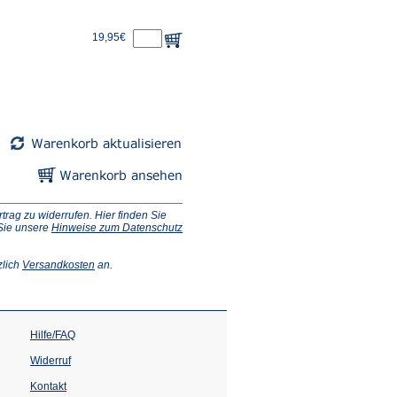
19,95€
ag zu widerrufen. Hier finden Sie
 Sie unsere
Hinweise zum Datenschutz
(Öffnet
zlich
Versandkosten
an.
in
einem
neuen
Tab)
Hilfe/FAQ
Widerruf
Kontakt