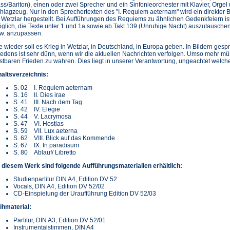
ss/Bariton), einen oder zwei Sprecher und ein Sinfonieorchester mit Klavier, Orgel
hlagzeug. Nur in den Sprechertexten des "I. Requiem aeternam" wird ein direkter 
 Wetzlar hergestellt. Bei Aufführungen des Requiems zu ähnlichen Gedenkfeiern is
glich, die Texte unter 1 und 1a sowie ab Takt 139 (Unruhige Nacht) auszutausche
w. anzupassen.
e wieder soll es Krieg in Wetzlar, in Deutschland, in Europa geben. In Bildern ges
iedens ist sehr dünn, wenn wir die aktuellen Nachrichten verfolgen. Umso mehr mü
stbaren Frieden zu wahren. Dies liegt in unserer Verantwortung, ungeachtet welcher
haltsverzeichnis:
S. 02 I. Requiem aeternam
S. 16 II. Dies irae
S. 41 III. Nach dem Tag
S. 42 IV. Elegie
S. 44 V. Lacrymosa
S. 47 VI. Hostias
S. 59 VII. Lux aeterna
S. 62 VIII. Blick auf das Kommende
S. 67 IX. In paradisum
S. 80 Ablauf/ Libretto
 diesem Werk sind folgende Aufführungsmaterialien erhältlich:
Studienpartitur DIN A4, Edition DV 52
Vocals, DIN A4, Edition DV 52/02
CD-Einspielung der Uraufführung Edition DV 52/03
ihmaterial:
Partitur, DIN A3, Edition DV 52/01
Instrumentalstimmen, DIN A4