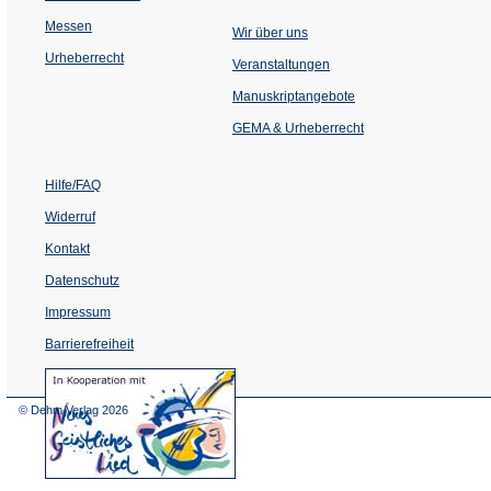
Messen
Wir über uns
Urheberrecht
(Öffnet
Veranstaltungen
in
einem
Manuskriptangebote
neuen
Tab)
GEMA & Urheberrecht
Hilfe/FAQ
Widerruf
Kontakt
Datenschutz
Impressum
Barrierefreiheit
(Öffnet
in
einem
© Dehm Verlag
2026
neuen
Tab)