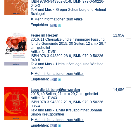
ISBN 978-3-943302-31-8, ISMN 979-0-50226-
045-3
Text und Musik: Gregor Schemberg und Helmut
Schlegel
Mehr Informationen zum Artikel
Empfehlen:
Feuer im Herzen
12,95€
2016, 11 Chorsätze und einstimmiger Fassung
für die Gemeinde 2015, 30 Seiten, 12 cm x 29,7
cm, geheftet
Artikel-Nr.: DV51
ISBN 978-3-943302-28-8, ISMN 979-0-50226-
040-8
Text und Musik: Helmut Schlegel und Winfried
Heurich
Mehr Informationen zum Artikel
Empfehlen:
Lass die Liebe größer werden
14,95€
2015, 40 Seiten, 21 cm x 29,7 cm, geheftet
Artikel-Nr.: DV43
ISBN 978-3-943302-21-9, ISMN 979-0-50226-
035-4
Text und Musik: Elvira Kreuzpointner, Johann
Simon Kreuzpointner
Mehr Informationen zum Artikel
Empfehlen: