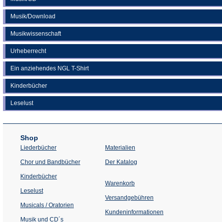
Musik/Download
Musikwissenschaft
Urheberrecht
Ein anziehendes NGL T-Shirt
Kinderbücher
Leselust
Shop
Liederbücher
Materialien
(Öffnet
Chor und Bandbücher
Der Katalog
in
einem
Kinderbücher
neuen
Warenkorb
Tab)
Leselust
Versandgebühren
Musicals / Oratorien
Kundeninformationen
Musik und CD´s