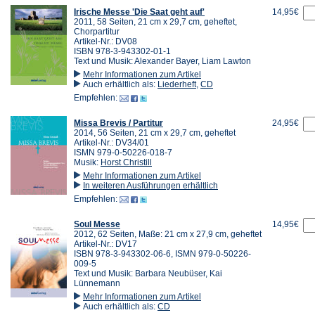
Irische Messe 'Die Saat geht auf'
14,95€
2011, 58 Seiten, 21 cm x 29,7 cm, geheftet,
Chorpartitur
Artikel-Nr.: DV08
ISBN 978-3-943302-01-1
Text und Musik: Alexander Bayer, Liam Lawton
Mehr Informationen zum Artikel
Auch erhältlich als:
Liederheft
,
CD
Empfehlen:
Missa Brevis / Partitur
24,95€
2014, 56 Seiten, 21 cm x 29,7 cm, geheftet
Artikel-Nr.: DV34/01
ISMN 979-0-50226-018-7
Musik:
Horst Christill
Mehr Informationen zum Artikel
In weiteren Ausführungen erhältlich
Empfehlen:
Soul Messe
14,95€
2012, 62 Seiten, Maße: 21 cm x 27,9 cm, geheftet
Artikel-Nr.: DV17
ISBN 978-3-943302-06-6, ISMN 979-0-50226-
009-5
Text und Musik: Barbara Neubüser, Kai
Lünnemann
Mehr Informationen zum Artikel
Auch erhältlich als:
CD