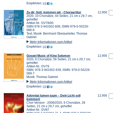
Empfehlen:
Zu dir, Gott, kommen wir - Chorpartitur
12,95€
2020, 10 Chorsätze, 44 Seiten, 21 cm x 29,7 cm,
geheftet
Artikel-Nr.: DV78/00
ISBN 978-3-943302-608, ISMN 979-0-50226-
086-6
Text, Musik: Bernhard Oberparleiter, Thomas
Gabriel
Mehr Informationen zum Artikel
Empfehlen:
Gospel Music of King Solomon
12,95€
2020, 6 Chorsätze, 56 Seiten, 21 cm x 29,7 cm,
geheftet
Artikel-Nr.: DV79
ISBN: 978-3-943302-639, ISMN: 979-0-50226-
089-7
Musik: Thomas Gabriel
Mehr Informationen zum Artikel
Empfehlen:
Adveniat lumen tuum – Dein Licht soll
12,95€
kommen!
Chor-Version - 2008/2020, 9 Chorsätze, 28
Seiten, 21 cm x 29,7 cm, geheftet
Artikel-Nr.: DV87