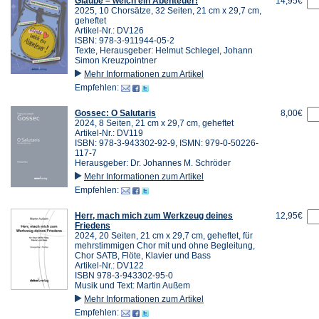
Glaube – welch ein Abenteuer!
14,95€
2025, 10 Chorsätze, 32 Seiten, 21 cm x 29,7 cm,
geheftet
Artikel-Nr.: DV126
ISBN: 978-3-911944-05-2
Texte, Herausgeber: Helmut Schlegel, Johann
Simon Kreuzpointner
Mehr Informationen zum Artikel
Empfehlen:
Gossec: O Salutaris
8,00€
2024, 8 Seiten, 21 cm x 29,7 cm, geheftet
Artikel-Nr.: DV119
ISBN: 978-3-943302-92-9, ISMN: 979-0-50226-
117-7
Herausgeber: Dr. Johannes M. Schröder
Mehr Informationen zum Artikel
Empfehlen:
Herr, mach mich zum Werkzeug deines
12,95€
Friedens
2024, 20 Seiten, 21 cm x 29,7 cm, geheftet, für
mehrstimmigen Chor mit und ohne Begleitung,
Chor SATB, Flöte, Klavier und Bass
Artikel-Nr.: DV122
ISBN 978-3-943302-95-0
Musik und Text: Martin Außem
Mehr Informationen zum Artikel
Empfehlen: