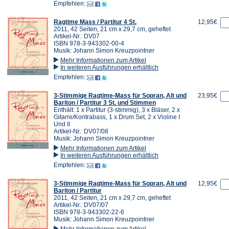
Empfehlen:
Ragtime Mass / Partitur 4 St.
12,95€
2011, 42 Seiten, 21 cm x 29,7 cm, geheftet
Artikel-Nr.: DV07
ISBN 978-3-943302-00-4
Musik: Johann Simon Kreuzpointner
Mehr Informationen zum Artikel
In weiteren Ausführungen erhältlich
Empfehlen:
3-Stimmige Ragtime-Mass für Sopran, Alt und
23,95€
Bariton / Partitur 3 St. und Stimmen
Enthält: 1 x Partitur (3-stimmig), 3 x Bläser, 2 x
Gitarre/Kontrabass, 1 x Drum Set, 2 x Violine I
Und II
Artikel-Nr.: DV07/08
Musik: Johann Simon Kreuzpointner
Mehr Informationen zum Artikel
In weiteren Ausführungen erhältlich
Empfehlen:
3-Stimmige Ragtime-Mass für Sopran, Alt und
12,95€
Bariton / Partitur
2011, 42 Seiten, 21 cm x 29,7 cm, geheftet
Artikel-Nr.: DV07/07
ISBN 978-3-943302-22-6
Musik: Johann Simon Kreuzpointner
Mehr Informationen zum Artikel