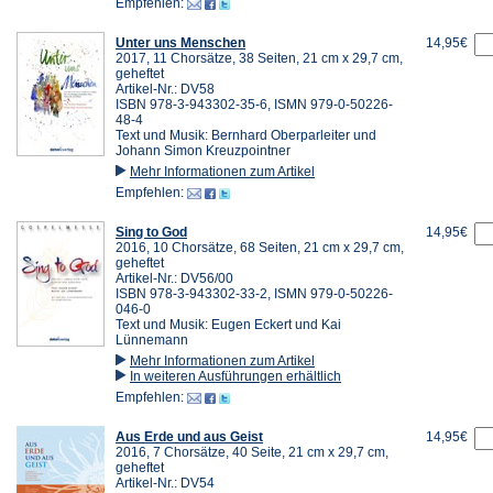
Empfehlen:
Unter uns Menschen
14,95€
2017, 11 Chorsätze, 38 Seiten, 21 cm x 29,7 cm,
geheftet
Artikel-Nr.: DV58
ISBN 978-3-943302-35-6, ISMN 979-0-50226-
48-4
Text und Musik: Bernhard Oberparleiter und
Johann Simon Kreuzpointner
Mehr Informationen zum Artikel
Empfehlen:
Sing to God
14,95€
2016, 10 Chorsätze, 68 Seiten, 21 cm x 29,7 cm,
geheftet
Artikel-Nr.: DV56/00
ISBN 978-3-943302-33-2, ISMN 979-0-50226-
046-0
Text und Musik: Eugen Eckert und Kai
Lünnemann
Mehr Informationen zum Artikel
In weiteren Ausführungen erhältlich
Empfehlen:
Aus Erde und aus Geist
14,95€
2016, 7 Chorsätze, 40 Seite, 21 cm x 29,7 cm,
geheftet
Artikel-Nr.: DV54