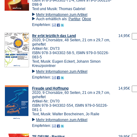
ISBN 978-3-943302-71-4, ISMN 979-0-500226-
098-9
Text und Musik: Thomas Gabriel
Mehr Informationen zum Artikel
Auch erhältlich als:
Partitur
,
Oboe
Empfehlen:
Ihr erbt letztlich das Land
14,95€
2020, 9 Chorsätze, 48 Seiten, 21 cm x 29,7 cm,
geheftet
Artikel-Nr.: DV73
ISBN 978-3-943302-58-5, ISMN 979-0-50226-
083-5
Text, Musik: Eugen Eckert, Johann Simon
Kreuzpointner
Mehr Informationen zum Artikel
Empfehlen:
Freude und Hoffnung
14,95€
2020, 9 Chorsätze, 60 Seiten, 21 cm x 29,7 cm,
geheftet
Artikel-Nr.: DV70
ISBN 978-3-943302-554, ISMN 979-0-50226-
081-1
Text, Musik: Walter Boscheinen, Jo Raile
Mehr Informationen zum Artikel
Empfehlen:
TE DEUM - Partitur
29,95€