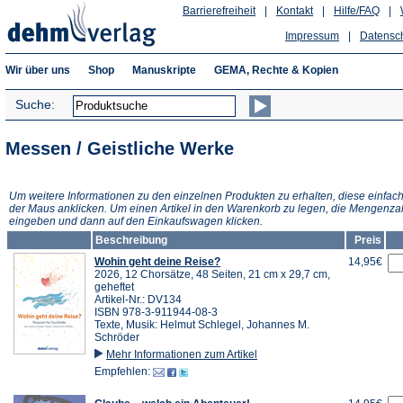
Barrierefreiheit
|
Kontakt
|
Hilfe/FAQ
|
Impressum
|
Datensc
Wir über uns
Shop
Manuskripte
GEMA, Rechte & Kopien
Suche:
Messen / Geistliche Werke
Um weitere Informationen zu den einzelnen Produkten zu erhalten, diese einfach
der Maus anklicken. Um einen Artikel in den Warenkorb zu legen, die Mengenza
eingeben und dann auf den Einkaufswagen klicken.
Beschreibung
Preis
Wohin geht deine Reise?
14,95€
2026, 12 Chorsätze, 48 Seiten, 21 cm x 29,7 cm,
geheftet
Artikel-Nr.: DV134
ISBN 978-3-911944-08-3
Texte, Musik: Helmut Schlegel, Johannes M.
Schröder
Mehr Informationen zum Artikel
Empfehlen: