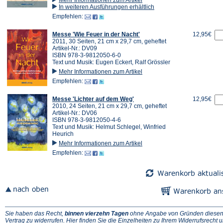
In weiteren Ausführungen erhältlich
Empfehlen:
Messe 'Wie Feuer in der Nacht'
12,95€
2011, 30 Seiten, 21 cm x 29,7 cm, geheftet
Artikel-Nr.: DV09
ISBN 978-3-9812050-6-0
Text und Musik: Eugen Eckert, Ralf Grössler
Mehr Informationen zum Artikel
Empfehlen:
Messe 'Lichter auf dem Weg'
12,95€
2010, 24 Seiten, 21 cm x 29,7 cm, geheftet
Artikel-Nr.: DV06
ISBN 978-3-9812050-4-6
Text und Musik: Helmut Schlegel, Winfried
Heurich
Mehr Informationen zum Artikel
Empfehlen:
Sie haben das Recht,
binnen vierzehn Tagen
ohne Angabe von Gründen diese
(Ö
Vertrag zu widerrufen. Hier finden Sie die
Einzelheiten zu Ihrem Widerrufsrecht
u