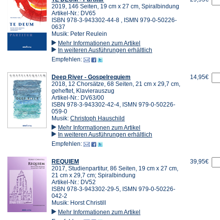
2019, 146 Seiten, 19 cm x 27 cm, Spiralbindung
Artikel-Nr.: DV65
ISBN 978-3-943302-44-8 , ISMN 979-0-50226-
0637
Musik: Peter Reulein
Mehr Informationen zum Artikel
In weiteren Ausführungen erhältlich
Empfehlen:
Deep River - Gospelrequiem
14,95€
2018, 12 Chorsätze, 68 Seiten, 21 cm x 29,7 cm,
geheftet, Klavierauszug
Artikel-Nr.: DV63/00
ISBN 978-3-943302-42-4, ISMN 979-0-50226-
059-0
Musik:
Christoph Hauschild
Mehr Informationen zum Artikel
In weiteren Ausführungen erhältlich
Empfehlen:
REQUIEM
39,95€
2017, Studienpartitur, 86 Seiten, 19 cm x 27 cm,
21 cm x 29,7 cm; Spiralbindung
Artikel-Nr.: DV52
ISBN 978-3-943302-29-5, ISMN 979-0-50226-
042-2
Musik: Horst Christill
Mehr Informationen zum Artikel