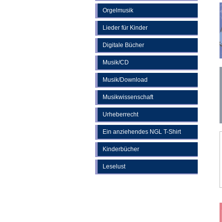
Orgelmusik
Lieder für Kinder
Digitale Bücher
Musik/CD
Musik/Download
Musikwissenschaft
Urheberrecht
Ein anziehendes NGL T-Shirt
Kinderbücher
Leselust