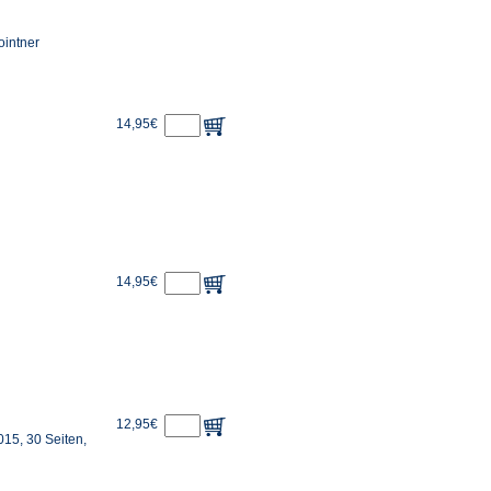
ointner
14,95€
14,95€
12,95€
15, 30 Seiten,