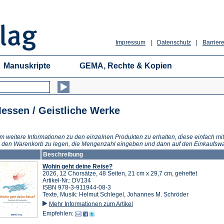
Impressum
|
Datenschutz
|
Barriere
Manuskripte
GEMA, Rechte & Kopien
essen / Geistliche Werke
m weitere Informationen zu den einzelnen Produkten zu erhalten, diese einfach mit
n den Warenkorb zu legen, die Mengenzahl eingeben und dann auf den Einkaufswa
Beschreibung
Wohin geht deine Reise?
2026, 12 Chorsätze, 48 Seiten, 21 cm x 29,7 cm, geheftet
Artikel-Nr.: DV134
ISBN 978-3-911944-08-3
Texte, Musik: Helmut Schlegel, Johannes M. Schröder
Mehr Informationen zum Artikel
Empfehlen: