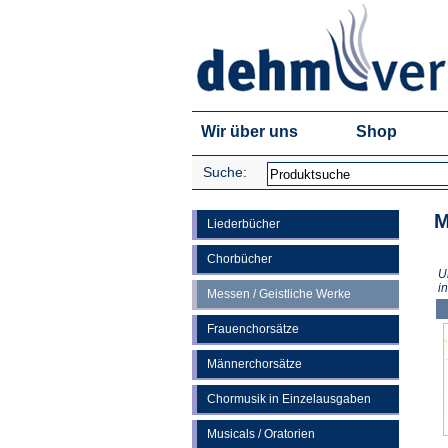
Wir über uns
Shop
Suche:
M
Liederbücher
Chorbücher
U
i
Messen / Geistliche Werke
Frauenchorsätze
Männerchorsätze
Chormusik in Einzelausgaben
Musicals / Oratorien