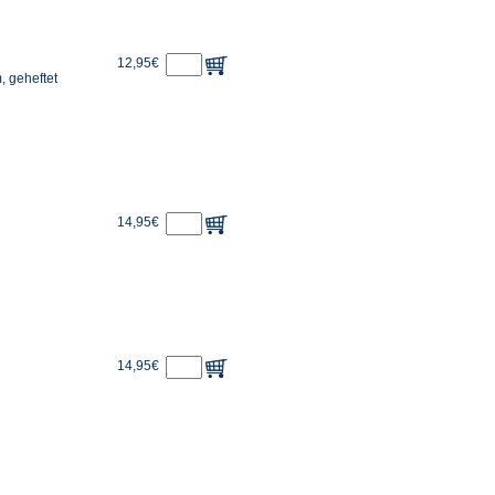
12,95€
, geheftet
14,95€
14,95€