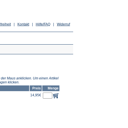
freiheit
|
Kontakt
|
Hilfe/FAQ
|
Widerruf
 der Maus anklicken. Um einen Artikel
gen klicken.
Preis
Menge
14,95€