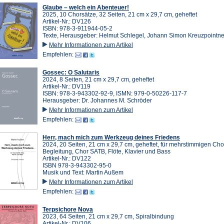
Glaube – welch ein Abenteuer!
2025, 10 Chorsätze, 32 Seiten, 21 cm x 29,7 cm, geheftet
Artikel-Nr.: DV126
ISBN: 978-3-911944-05-2
Texte, Herausgeber: Helmut Schlegel, Johann Simon Kreuzpointne
Mehr Informationen zum Artikel
Empfehlen:
Gossec: O Salutaris
2024, 8 Seiten, 21 cm x 29,7 cm, geheftet
Artikel-Nr.: DV119
ISBN: 978-3-943302-92-9, ISMN: 979-0-50226-117-7
Herausgeber: Dr. Johannes M. Schröder
Mehr Informationen zum Artikel
Empfehlen:
Herr, mach mich zum Werkzeug deines Friedens
2024, 20 Seiten, 21 cm x 29,7 cm, geheftet, für mehrstimmigen Cho
Begleitung, Chor SATB, Flöte, Klavier und Bass
Artikel-Nr.: DV122
ISBN 978-3-943302-95-0
Musik und Text: Martin Außem
Mehr Informationen zum Artikel
Empfehlen:
Terpsichore Nova
2023, 64 Seiten, 21 cm x 29,7 cm, Spiralbindung
Artikel-Nr.: DV106