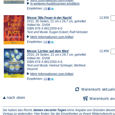
In weiteren Ausführungen erhältlich
Empfehlen:
Messe 'Wie Feuer in der Nacht'
12,95€
2011, 30 Seiten, 21 cm x 29,7 cm, geheftet
Artikel-Nr.: DV09
ISBN 978-3-9812050-6-0
Text und Musik: Eugen Eckert, Ralf Grössler
Mehr Informationen zum Artikel
Empfehlen:
Messe 'Lichter auf dem Weg'
12,95€
2010, 24 Seiten, 21 cm x 29,7 cm, geheftet
Artikel-Nr.: DV06
ISBN 978-3-9812050-4-6
Text und Musik: Helmut Schlegel, Winfried
Heurich
Mehr Informationen zum Artikel
Empfehlen:
Sie haben das Recht,
binnen vierzehn Tagen
ohne Angabe von Gründen diese
(Ö
Vertrag zu widerrufen. Hier finden Sie die
Einzelheiten zu Ihrem Widerrufsrecht
u