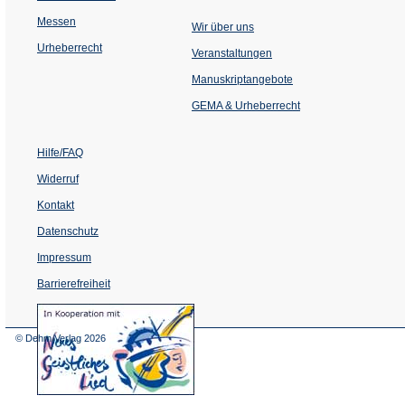
Messen
Wir über uns
Urheberrecht
(Öffnet
Veranstaltungen
in
einem
Manuskriptangebote
neuen
Tab)
GEMA & Urheberrecht
Hilfe/FAQ
Widerruf
Kontakt
Datenschutz
Impressum
Barrierefreiheit
(Öffnet
in
einem
© Dehm Verlag
2026
neuen
Tab)