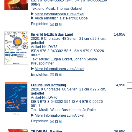
ISBN 978-3-943302-71-4, ISMN 979-0-500226-
098-9
Text und Musik: Thomas Gabriel
Mehr Informationen zum Artikel
Auch erhältlich als:
Partitur
,
Oboe
Empfehlen:
Ihr erbt letztlich das Land
14,95€
2020, 9 Chorsätze, 48 Seiten, 21 cm x 29,7 cm,
geheftet
Artikel-Nr.: DV73
ISBN 978-3-943302-58-5, ISMN 979-0-50226-
083-5
Text, Musik: Eugen Eckert, Johann Simon
Kreuzpointner
Mehr Informationen zum Artikel
Empfehlen:
Freude und Hoffnung
14,95€
2020, 9 Chorsätze, 60 Seiten, 21 cm x 29,7 cm,
geheftet
Artikel-Nr.: DV70
ISBN 978-3-943302-554, ISMN 979-0-50226-
081-1
Text, Musik: Walter Boscheinen, Jo Raile
Mehr Informationen zum Artikel
Empfehlen:
TE DEUM - Partitur
29,95€