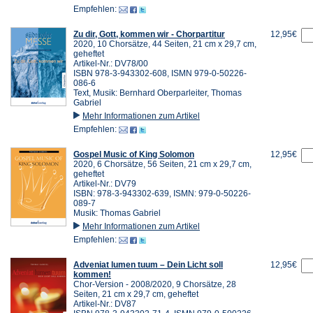
Empfehlen:
Zu dir, Gott, kommen wir - Chorpartitur
12,95€
2020, 10 Chorsätze, 44 Seiten, 21 cm x 29,7 cm,
geheftet
Artikel-Nr.: DV78/00
ISBN 978-3-943302-608, ISMN 979-0-50226-
086-6
Text, Musik: Bernhard Oberparleiter, Thomas
Gabriel
Mehr Informationen zum Artikel
Empfehlen:
Gospel Music of King Solomon
12,95€
2020, 6 Chorsätze, 56 Seiten, 21 cm x 29,7 cm,
geheftet
Artikel-Nr.: DV79
ISBN: 978-3-943302-639, ISMN: 979-0-50226-
089-7
Musik: Thomas Gabriel
Mehr Informationen zum Artikel
Empfehlen:
Adveniat lumen tuum – Dein Licht soll
12,95€
kommen!
Chor-Version - 2008/2020, 9 Chorsätze, 28
Seiten, 21 cm x 29,7 cm, geheftet
Artikel-Nr.: DV87