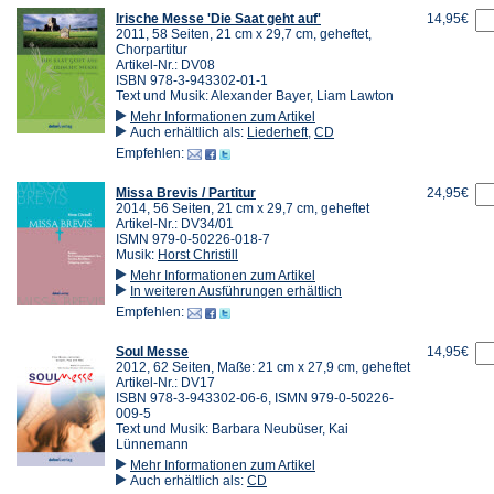
Irische Messe 'Die Saat geht auf'
14,95€
2011, 58 Seiten, 21 cm x 29,7 cm, geheftet,
Chorpartitur
Artikel-Nr.: DV08
ISBN 978-3-943302-01-1
Text und Musik: Alexander Bayer, Liam Lawton
Mehr Informationen zum Artikel
Auch erhältlich als:
Liederheft
,
CD
Empfehlen:
Missa Brevis / Partitur
24,95€
2014, 56 Seiten, 21 cm x 29,7 cm, geheftet
Artikel-Nr.: DV34/01
ISMN 979-0-50226-018-7
Musik:
Horst Christill
Mehr Informationen zum Artikel
In weiteren Ausführungen erhältlich
Empfehlen:
Soul Messe
14,95€
2012, 62 Seiten, Maße: 21 cm x 27,9 cm, geheftet
Artikel-Nr.: DV17
ISBN 978-3-943302-06-6, ISMN 979-0-50226-
009-5
Text und Musik: Barbara Neubüser, Kai
Lünnemann
Mehr Informationen zum Artikel
Auch erhältlich als:
CD