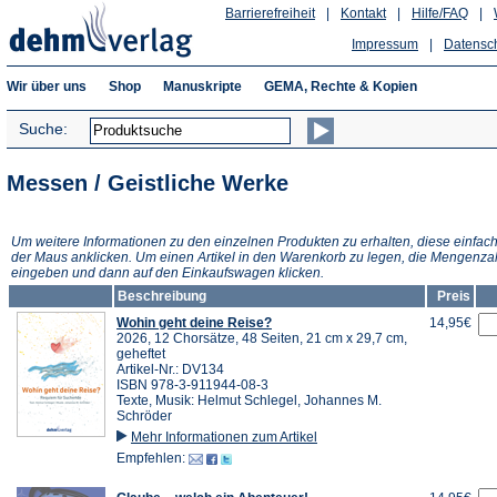
Barrierefreiheit
|
Kontakt
|
Hilfe/FAQ
|
Impressum
|
Datensc
Wir über uns
Shop
Manuskripte
GEMA, Rechte & Kopien
Suche:
Messen / Geistliche Werke
Um weitere Informationen zu den einzelnen Produkten zu erhalten, diese einfach
der Maus anklicken. Um einen Artikel in den Warenkorb zu legen, die Mengenza
eingeben und dann auf den Einkaufswagen klicken.
Beschreibung
Preis
Wohin geht deine Reise?
14,95€
2026, 12 Chorsätze, 48 Seiten, 21 cm x 29,7 cm,
geheftet
Artikel-Nr.: DV134
ISBN 978-3-911944-08-3
Texte, Musik: Helmut Schlegel, Johannes M.
Schröder
Mehr Informationen zum Artikel
Empfehlen: