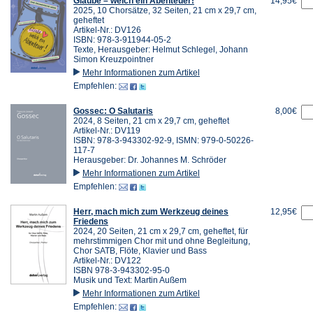
Glaube – welch ein Abenteuer!
14,95€
2025, 10 Chorsätze, 32 Seiten, 21 cm x 29,7 cm,
geheftet
Artikel-Nr.: DV126
ISBN: 978-3-911944-05-2
Texte, Herausgeber: Helmut Schlegel, Johann
Simon Kreuzpointner
Mehr Informationen zum Artikel
Empfehlen:
Gossec: O Salutaris
8,00€
2024, 8 Seiten, 21 cm x 29,7 cm, geheftet
Artikel-Nr.: DV119
ISBN: 978-3-943302-92-9, ISMN: 979-0-50226-
117-7
Herausgeber: Dr. Johannes M. Schröder
Mehr Informationen zum Artikel
Empfehlen:
Herr, mach mich zum Werkzeug deines
12,95€
Friedens
2024, 20 Seiten, 21 cm x 29,7 cm, geheftet, für
mehrstimmigen Chor mit und ohne Begleitung,
Chor SATB, Flöte, Klavier und Bass
Artikel-Nr.: DV122
ISBN 978-3-943302-95-0
Musik und Text: Martin Außem
Mehr Informationen zum Artikel
Empfehlen: