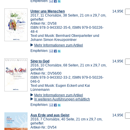
Empfehlen:
Unter uns Menschen
14,95€
2017, 11 Chorsätze, 38 Seiten, 21 cm x 29,7 cm,
geheftet
Artikel-Nr.: DV58
ISBN 978-3-943302-35-6, ISMN 979-0-50226-
48-4
Text und Musik: Bernhard Oberparleiter und
Johann Simon Kreuzpointner
Mehr Informationen zum Artikel
Empfehlen:
Sing to God
14,95€
2016, 10 Chorsätze, 68 Seiten, 21 cm x 29,7 cm,
geheftet
Artikel-Nr.: DV56/00
ISBN 978-3-943302-33-2, ISMN 979-0-50226-
046-0
Text und Musik: Eugen Eckert und Kai
Lünnemann
Mehr Informationen zum Artikel
In weiteren Ausführungen erhältlich
Empfehlen:
Aus Erde und aus Geist
14,95€
2016, 7 Chorsätze, 40 Seite, 21 cm x 29,7 cm,
geheftet
Artikel-Nr.: DV54