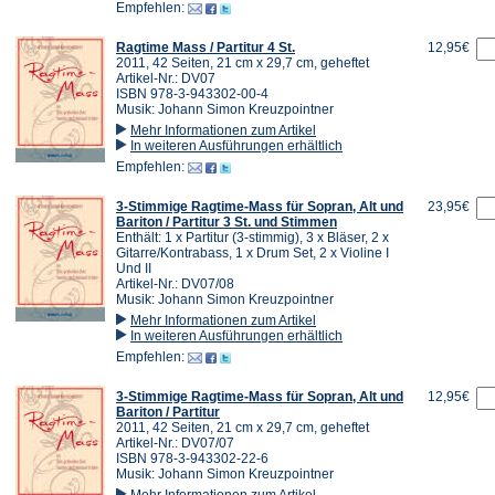
Empfehlen:
Ragtime Mass / Partitur 4 St.
12,95€
2011, 42 Seiten, 21 cm x 29,7 cm, geheftet
Artikel-Nr.: DV07
ISBN 978-3-943302-00-4
Musik: Johann Simon Kreuzpointner
Mehr Informationen zum Artikel
In weiteren Ausführungen erhältlich
Empfehlen:
3-Stimmige Ragtime-Mass für Sopran, Alt und
23,95€
Bariton / Partitur 3 St. und Stimmen
Enthält: 1 x Partitur (3-stimmig), 3 x Bläser, 2 x
Gitarre/Kontrabass, 1 x Drum Set, 2 x Violine I
Und II
Artikel-Nr.: DV07/08
Musik: Johann Simon Kreuzpointner
Mehr Informationen zum Artikel
In weiteren Ausführungen erhältlich
Empfehlen:
3-Stimmige Ragtime-Mass für Sopran, Alt und
12,95€
Bariton / Partitur
2011, 42 Seiten, 21 cm x 29,7 cm, geheftet
Artikel-Nr.: DV07/07
ISBN 978-3-943302-22-6
Musik: Johann Simon Kreuzpointner
Mehr Informationen zum Artikel