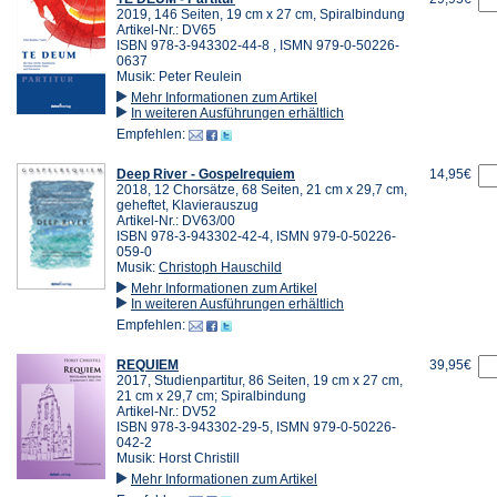
2019, 146 Seiten, 19 cm x 27 cm, Spiralbindung
Artikel-Nr.: DV65
ISBN 978-3-943302-44-8 , ISMN 979-0-50226-
0637
Musik: Peter Reulein
Mehr Informationen zum Artikel
In weiteren Ausführungen erhältlich
Empfehlen:
Deep River - Gospelrequiem
14,95€
2018, 12 Chorsätze, 68 Seiten, 21 cm x 29,7 cm,
geheftet, Klavierauszug
Artikel-Nr.: DV63/00
ISBN 978-3-943302-42-4, ISMN 979-0-50226-
059-0
Musik:
Christoph Hauschild
Mehr Informationen zum Artikel
In weiteren Ausführungen erhältlich
Empfehlen:
REQUIEM
39,95€
2017, Studienpartitur, 86 Seiten, 19 cm x 27 cm,
21 cm x 29,7 cm; Spiralbindung
Artikel-Nr.: DV52
ISBN 978-3-943302-29-5, ISMN 979-0-50226-
042-2
Musik: Horst Christill
Mehr Informationen zum Artikel