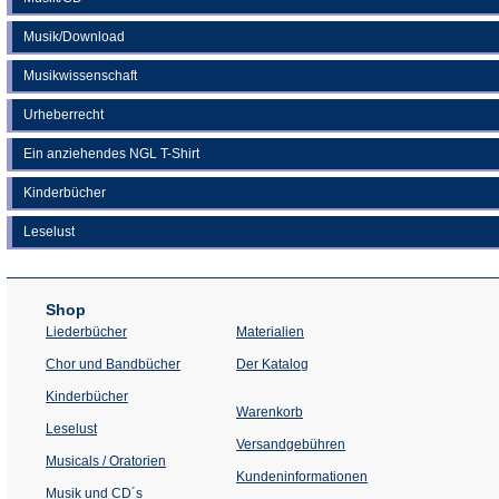
Musik/Download
Musikwissenschaft
Urheberrecht
Ein anziehendes NGL T-Shirt
Kinderbücher
Leselust
Shop
Liederbücher
Materialien
(Öffnet
Chor und Bandbücher
Der Katalog
in
einem
Kinderbücher
neuen
Warenkorb
Tab)
Leselust
Versandgebühren
Musicals / Oratorien
Kundeninformationen
Musik und CD´s