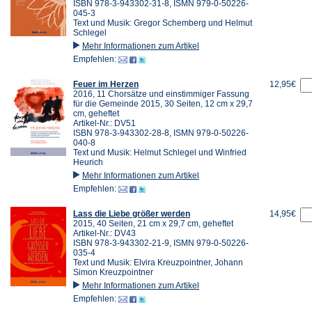
ISBN 978-3-943302-31-8, ISMN 979-0-50226-
045-3
Text und Musik: Gregor Schemberg und Helmut
Schlegel
Mehr Informationen zum Artikel
Empfehlen:
Feuer im Herzen
12,95€
2016, 11 Chorsätze und einstimmiger Fassung
für die Gemeinde 2015, 30 Seiten, 12 cm x 29,7
cm, geheftet
Artikel-Nr.: DV51
ISBN 978-3-943302-28-8, ISMN 979-0-50226-
040-8
Text und Musik: Helmut Schlegel und Winfried
Heurich
Mehr Informationen zum Artikel
Empfehlen:
Lass die Liebe größer werden
14,95€
2015, 40 Seiten, 21 cm x 29,7 cm, geheftet
Artikel-Nr.: DV43
ISBN 978-3-943302-21-9, ISMN 979-0-50226-
035-4
Text und Musik: Elvira Kreuzpointner, Johann
Simon Kreuzpointner
Mehr Informationen zum Artikel
Empfehlen: