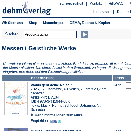
Barrierefreiheit
|
Kontakt
|
Hilfe/FAQ
|
Impressum
|
Datensc
Wir über uns
Shop
Manuskripte
GEMA, Rechte & Kopien
Suche:
Messen / Geistliche Werke
Um weitere Informationen zu den einzelnen Produkten zu erhalten, diese einfach
der Maus anklicken. Um einen Artikel in den Warenkorb zu legen, die Mengenza
eingeben und dann auf den Einkaufswagen klicken.
Beschreibung
Preis
Wohin geht deine Reise?
14,95€
2026, 12 Chorsätze, 48 Seiten, 21 cm x 29,7 cm,
geheftet
Artikel-Nr.: DV134
ISBN 978-3-911944-08-3
Texte, Musik: Helmut Schlegel, Johannes M.
Schröder
Mehr Informationen zum Artikel
Empfehlen: