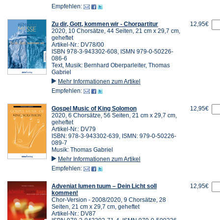
Empfehlen:
Zu dir, Gott, kommen wir - Chorpartitur
12,95€
2020, 10 Chorsätze, 44 Seiten, 21 cm x 29,7 cm,
geheftet
Artikel-Nr.: DV78/00
ISBN 978-3-943302-608, ISMN 979-0-50226-
086-6
Text, Musik: Bernhard Oberparleiter, Thomas
Gabriel
Mehr Informationen zum Artikel
Empfehlen:
Gospel Music of King Solomon
12,95€
2020, 6 Chorsätze, 56 Seiten, 21 cm x 29,7 cm,
geheftet
Artikel-Nr.: DV79
ISBN: 978-3-943302-639, ISMN: 979-0-50226-
089-7
Musik: Thomas Gabriel
Mehr Informationen zum Artikel
Empfehlen:
Adveniat lumen tuum – Dein Licht soll
12,95€
kommen!
Chor-Version - 2008/2020, 9 Chorsätze, 28
Seiten, 21 cm x 29,7 cm, geheftet
Artikel-Nr.: DV87