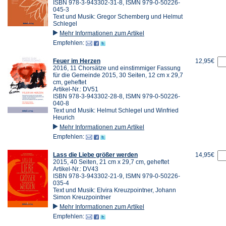
ISBN 978-3-943302-31-8, ISMN 979-0-50226-
045-3
Text und Musik: Gregor Schemberg und Helmut
Schlegel
Mehr Informationen zum Artikel
Empfehlen:
Feuer im Herzen
12,95€
2016, 11 Chorsätze und einstimmiger Fassung
für die Gemeinde 2015, 30 Seiten, 12 cm x 29,7
cm, geheftet
Artikel-Nr.: DV51
ISBN 978-3-943302-28-8, ISMN 979-0-50226-
040-8
Text und Musik: Helmut Schlegel und Winfried
Heurich
Mehr Informationen zum Artikel
Empfehlen:
Lass die Liebe größer werden
14,95€
2015, 40 Seiten, 21 cm x 29,7 cm, geheftet
Artikel-Nr.: DV43
ISBN 978-3-943302-21-9, ISMN 979-0-50226-
035-4
Text und Musik: Elvira Kreuzpointner, Johann
Simon Kreuzpointner
Mehr Informationen zum Artikel
Empfehlen: