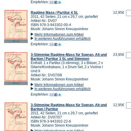
Empfehlen:
Ragtime Mass / Partitur 4 St.
12,95€
2011, 42 Seiten, 21 cm x 29,7 cm, geheftet
Artikel-Nr.: DV07
ISBN 978-3-943302-00-4
Musik: Johann Simon Kreuzpointner
Mehr Informationen zum Artikel
In weiteren Ausführungen erhältlich
Empfehlen:
3-Stimmige Ragtime-Mass für Sopran, Alt und
23,95€
Bariton / Partitur 3 St. und Stimmen
Enthält: 1 x Partitur (3-stimmig), 3 x Bläser, 2 x
Gitarre/Kontrabass, 1 x Drum Set, 2 x Violine I
Und II
Artikel-Nr.: DV07/08
Musik: Johann Simon Kreuzpointner
Mehr Informationen zum Artikel
In weiteren Ausführungen erhältlich
Empfehlen:
3-Stimmige Ragtime-Mass für Sopran, Alt und
12,95€
Bariton / Partitur
2011, 42 Seiten, 21 cm x 29,7 cm, geheftet
Artikel-Nr.: DV07/07
ISBN 978-3-943302-22-6
Musik: Johann Simon Kreuzpointner
Mehr Informationen zum Artikel