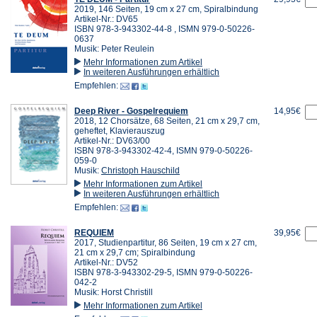
2019, 146 Seiten, 19 cm x 27 cm, Spiralbindung
Artikel-Nr.: DV65
ISBN 978-3-943302-44-8 , ISMN 979-0-50226-
0637
Musik: Peter Reulein
Mehr Informationen zum Artikel
In weiteren Ausführungen erhältlich
Empfehlen:
Deep River - Gospelrequiem
14,95€
2018, 12 Chorsätze, 68 Seiten, 21 cm x 29,7 cm,
geheftet, Klavierauszug
Artikel-Nr.: DV63/00
ISBN 978-3-943302-42-4, ISMN 979-0-50226-
059-0
Musik:
Christoph Hauschild
Mehr Informationen zum Artikel
In weiteren Ausführungen erhältlich
Empfehlen:
REQUIEM
39,95€
2017, Studienpartitur, 86 Seiten, 19 cm x 27 cm,
21 cm x 29,7 cm; Spiralbindung
Artikel-Nr.: DV52
ISBN 978-3-943302-29-5, ISMN 979-0-50226-
042-2
Musik: Horst Christill
Mehr Informationen zum Artikel