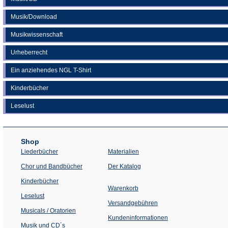
Musik/Download
Musikwissenschaft
Urheberrecht
Ein anziehendes NGL T-Shirt
Kinderbücher
Leselust
Shop
Liederbücher
Materialien
(Öffnet
Chor und Bandbücher
Der Katalog
in
einem
Kinderbücher
neuen
Warenkorb
Tab)
Leselust
Versandgebühren
Musicals / Oratorien
Kundeninformationen
Musik und CD´s