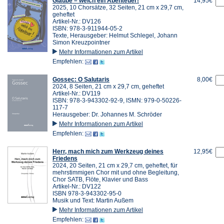
Glaube – welch ein Abenteuer!
14,95€
2025, 10 Chorsätze, 32 Seiten, 21 cm x 29,7 cm,
geheftet
Artikel-Nr.: DV126
ISBN: 978-3-911944-05-2
Texte, Herausgeber: Helmut Schlegel, Johann
Simon Kreuzpointner
Mehr Informationen zum Artikel
Empfehlen:
Gossec: O Salutaris
8,00€
2024, 8 Seiten, 21 cm x 29,7 cm, geheftet
Artikel-Nr.: DV119
ISBN: 978-3-943302-92-9, ISMN: 979-0-50226-
117-7
Herausgeber: Dr. Johannes M. Schröder
Mehr Informationen zum Artikel
Empfehlen:
Herr, mach mich zum Werkzeug deines
12,95€
Friedens
2024, 20 Seiten, 21 cm x 29,7 cm, geheftet, für
mehrstimmigen Chor mit und ohne Begleitung,
Chor SATB, Flöte, Klavier und Bass
Artikel-Nr.: DV122
ISBN 978-3-943302-95-0
Musik und Text: Martin Außem
Mehr Informationen zum Artikel
Empfehlen: