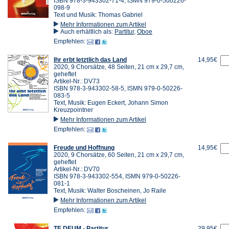
ISBN 978-3-943302-71-4, ISMN 979-0-500226-
098-9
Text und Musik: Thomas Gabriel
Mehr Informationen zum Artikel
Auch erhältlich als:
Partitur
,
Oboe
Empfehlen:
Ihr erbt letztlich das Land
14,95€
2020, 9 Chorsätze, 48 Seiten, 21 cm x 29,7 cm,
geheftet
Artikel-Nr.: DV73
ISBN 978-3-943302-58-5, ISMN 979-0-50226-
083-5
Text, Musik: Eugen Eckert, Johann Simon
Kreuzpointner
Mehr Informationen zum Artikel
Empfehlen:
Freude und Hoffnung
14,95€
2020, 9 Chorsätze, 60 Seiten, 21 cm x 29,7 cm,
geheftet
Artikel-Nr.: DV70
ISBN 978-3-943302-554, ISMN 979-0-50226-
081-1
Text, Musik: Walter Boscheinen, Jo Raile
Mehr Informationen zum Artikel
Empfehlen:
TE DEUM - Partitur
29,95€