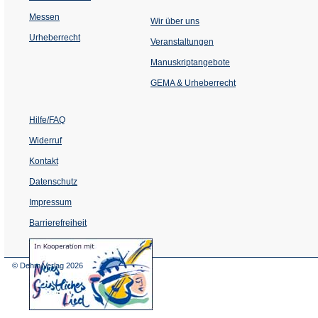
Messen
Wir über uns
Urheberrecht
(Öffnet
Veranstaltungen
in
einem
Manuskriptangebote
neuen
Tab)
GEMA & Urheberrecht
Hilfe/FAQ
Widerruf
Kontakt
Datenschutz
Impressum
Barrierefreiheit
(Öffnet
in
einem
© Dehm Verlag
2026
neuen
Tab)