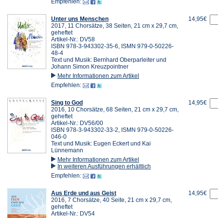
Empfehlen:
Unter uns Menschen
14,95€
2017, 11 Chorsätze, 38 Seiten, 21 cm x 29,7 cm,
geheftet
Artikel-Nr.: DV58
ISBN 978-3-943302-35-6, ISMN 979-0-50226-
48-4
Text und Musik: Bernhard Oberparleiter und
Johann Simon Kreuzpointner
Mehr Informationen zum Artikel
Empfehlen:
Sing to God
14,95€
2016, 10 Chorsätze, 68 Seiten, 21 cm x 29,7 cm,
geheftet
Artikel-Nr.: DV56/00
ISBN 978-3-943302-33-2, ISMN 979-0-50226-
046-0
Text und Musik: Eugen Eckert und Kai
Lünnemann
Mehr Informationen zum Artikel
In weiteren Ausführungen erhältlich
Empfehlen:
Aus Erde und aus Geist
14,95€
2016, 7 Chorsätze, 40 Seite, 21 cm x 29,7 cm,
geheftet
Artikel-Nr.: DV54