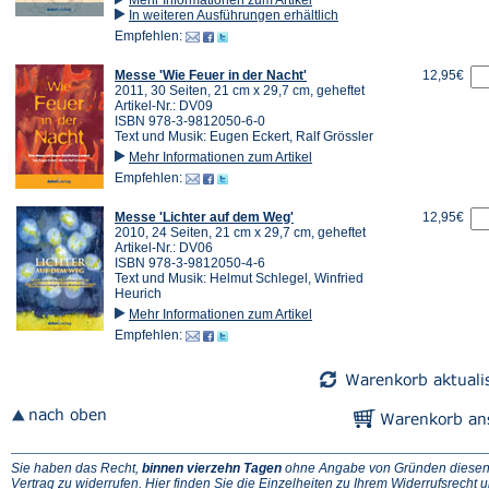
In weiteren Ausführungen erhältlich
Empfehlen:
Messe 'Wie Feuer in der Nacht'
12,95€
2011, 30 Seiten, 21 cm x 29,7 cm, geheftet
Artikel-Nr.: DV09
ISBN 978-3-9812050-6-0
Text und Musik: Eugen Eckert, Ralf Grössler
Mehr Informationen zum Artikel
Empfehlen:
Messe 'Lichter auf dem Weg'
12,95€
2010, 24 Seiten, 21 cm x 29,7 cm, geheftet
Artikel-Nr.: DV06
ISBN 978-3-9812050-4-6
Text und Musik: Helmut Schlegel, Winfried
Heurich
Mehr Informationen zum Artikel
Empfehlen:
Sie haben das Recht,
binnen vierzehn Tagen
ohne Angabe von Gründen diese
(Ö
Vertrag zu widerrufen. Hier finden Sie die
Einzelheiten zu Ihrem Widerrufsrecht
u