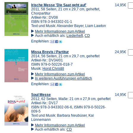
Irische Messe 'Die Saat geht auf'
14,95€
2011, 58 Seiten, 21 cm x 29,7 cm, geheftet,
Chorpartitur
Artikel-Nr.: DV08
ISBN 978-3-943302-01-1
Text und Musik: Alexander Bayer, Liam Lawton
Mehr Informationen zum Artikel
Auch erhältlich als:
Liederheft
,
CD
Empfehlen:
Missa Brevis / Partitur
24,95€
2014, 56 Seiten, 21 cm x 29,7 cm, geheftet
Artikel-Nr.: DV34/01
ISMN 979-0-50226-018-7
Musik:
Horst Christill
Mehr Informationen zum Artikel
In weiteren Ausführungen erhältlich
Empfehlen:
Soul Messe
14,95€
2012, 62 Seiten, Maße: 21 cm x 27,9 cm, geheftet
Artikel-Nr.: DV17
ISBN 978-3-943302-06-6, ISMN 979-0-50226-
009-5
Text und Musik: Barbara Neubüser, Kai
Lünnemann
Mehr Informationen zum Artikel
Auch erhältlich als:
CD